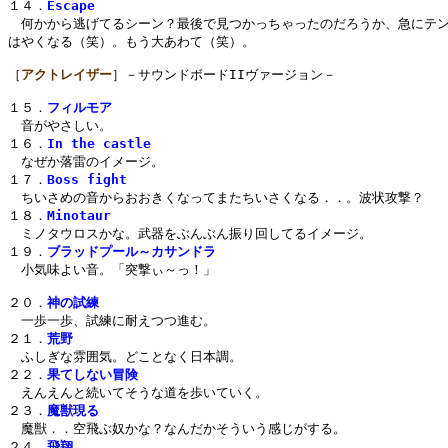
１４．
Escape
　何かから逃げてるシーン？最後で見つかっちゃったのだろうか、急にテン
はやくなる（笑）。もう大あわて（笑）。

［
アクトレイザー
］－サウンドボードIIヴァージョン－

１５．
フィルモア
　音がやさしい。

１６．
In the castle
　なぜか落雷のイメージ。

１７．
Boss fight
　ちいさめの音からおおきくなってまたちいさくなる．．。波状攻撃？

１８．
Minotaur
　ミノタウロスかな。武器をぶんぶん振り回してるイメージ。

１９．
ブラッドプール～カサンドラ
　小気味よい音。「突撃ぃ～っ！」

２０．
神の試練
　一歩一歩、試練に耐えつつ進む。

２１．
荒野
　ふしぎな雰囲気。どことなく日本調。

２２．
果てしない冒険
　えんえんと続いてそうな道を歩いていく。

２３．
魔獣現る
　魔獣．．空飛ぶ奴かな？なんだかそういう感じがする。

２４．
飛翔