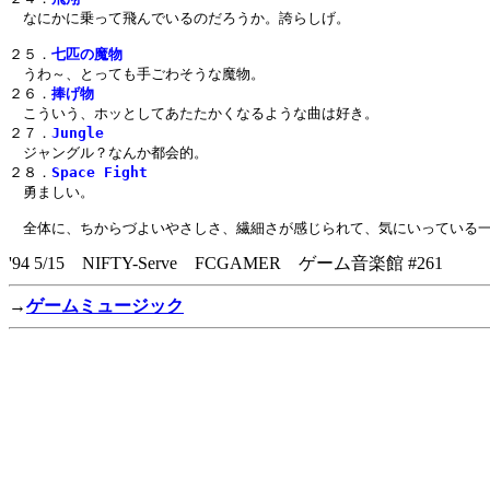
　なにかに乗って飛んでいるのだろうか。誇らしげ。

２５．
七匹の魔物
　うわ～、とっても手ごわそうな魔物。

２６．
捧げ物
　こういう、ホッとしてあたたかくなるような曲は好き。

２７．
Jungle
　ジャングル？なんか都会的。

２８．
Space Fight
　勇ましい。

'94 5/15 NIFTY-Serve FCGAMER ゲーム音楽館 #261
→
ゲームミュージック