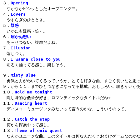
３．
Opening
　なかなかピシッとしたオープニング曲。

４．
Lovers
　やすらぎのひととき。

５．
疑惑
　いかにも疑惑（笑）。

６．
届かぬ想い
　あ～せつない。複雑だよね。

７．
Illusion
　落ちつく。

８．
I wanna close to you
　明るく踊ってる感じ。楽しそう。

９．
Misty Blue
　勇気と力がわいてくるっていうか、とても好きな曲。すごく長いなと思っ
９．から１１．までひとつなぎになってる構成。おもしろい。聴きがいがあ
１０．
Hold me tonight
　隠し味的な低音が好き。ロマンティックなタイトルだね☆

１１．
Dancing heart
　ディスコ・ミュージックみたいって言うのかな、こういうのって。

１２．
Catch the step
　何かを探索中って感じ。

１３．
Theme of enix quest
　なんかユニークな曲。このタイトルは何なんだろ？おまけゲームなのかな