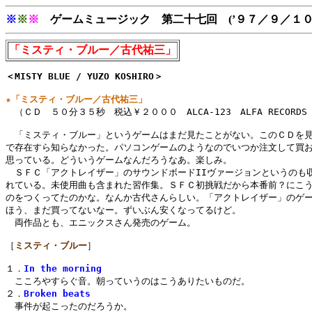
※
※
※
ゲームミュージック 第二十七回 (’９７／９／１
「ミスティ・ブルー／古代祐三」
＜MISTY BLUE / YUZO KOSHIRO＞
★「ミスティ・ブルー／古代祐三」

　（ＣＤ　５０分３５秒　税込￥２０００　ALCA-123　ALFA RECORDS 1
　「ミスティ・ブルー」というゲームはまだ見たことがない。このＣＤを見
で存在すら知らなかった。パソコンゲームのようなのでいつか注文して買お
思っている。どういうゲームなんだろうなあ。楽しみ。

　ＳＦＣ「アクトレイザー」のサウンドボードIIヴァージョンというのも収
れている。未使用曲も含まれた習作集。ＳＦＣ初挑戦だから本番前？にこう
のをつくってたのかな。なんか古代さんらしい。「アクトレイザー」のゲー
ほう、まだ買ってないなー。ずいぶん安くなってるけど。

　両作品とも、エニックスさん発売のゲーム。

［
ミスティ・ブルー
］

１．
In the morning
　こころやすらぐ音。朝っていうのはこうありたいものだ。

２．
Broken beats
　事件が起こったのだろうか。
