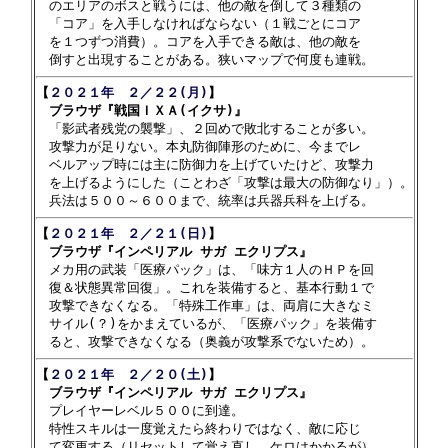
　のエリアのボスと戦うには、他の敵を倒して３種類の

　「コア」を入手しなければならない（１戦ごとにコア

　を１つずつ消費）。コアを入手できる敵は、他の敵を

【
２０２１年　２／２２(月)
】

　ブラウザ『戦国ＩＸＡ(イクサ)』

　「影武者残党の襲撃」、２回めで敗北することが多い。

　攻撃力が足りない。本丸防御陣形のために、今までレ

　ベルアップ時には主に防御力を上げていたけど、攻撃力

　を上げるようにした（ことわざ「攻撃は最大の防御なり」）。

【
２０２１年　２／２１(日)
】

　ブラウザ『インペリアル サガ エクリプス』

　メカ用の武装「医療パック」は、「味方１人のＨＰを回

　復＆状態異常回復」。これを装備すると、基本行動１で

　攻撃できなくなる。「特殊工作車」は、両肩に大きなミ

　サイル(？)をかまえているが、「医療パック」を装備す

【
２０２１年　２／２０(土)
】

　ブラウザ『インペリアル サガ エクリプス』

　プレイヤーレベル５００に到達。

　特性スキルは一度覚えたら終わりではなく、敵に応じ

　て変更する（リセットして覚え直し。ケロはかかるが）
