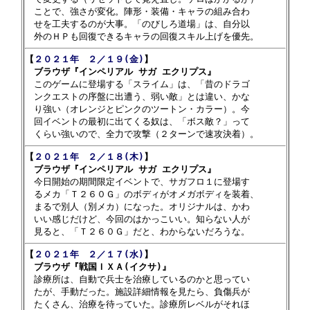
　ことで、強さが変化。陣形・装備・キャラの組み合わ

　せを工夫するのが大事。「のびしろ道場」は、自分以

【
２０２１年　２／１９(金)
】

　ブラウザ『インペリアル サガ エクリプス』

　このゲームに登場する「スライム」は、「昔のドラゴ

　ンクエストの序盤に出遭う、弱い敵」とは違い、かな

　り強い（オレンジとピンクのツートン・カラー）。今

　回イベントの最初に出てくる奴は、「ボス敵？」って

【
２０２１年　２／１８(木)
】

　ブラウザ『インペリアル サガ エクリプス』

　今日開始の期間限定イベントで、サガフロ１に登場す

　るメカ「Ｔ２６０Ｇ」のボディがオメガボディを装着、

　まるで別人（別メカ）になった。オリジナルは、かわ

　いい感じだけど、今回のはかっこいい。知らない人が

【
２０２１年　２／１７(水)
】

　ブラウザ『戦国ＩＸＡ(イクサ)』

　診療所は、自動で兵士を治療しているのかと思ってい

　たが、手動だった。施設詳細情報を見たら、負傷兵が

　たくさん、治療を待っていた。診療所レベルがそれほ
