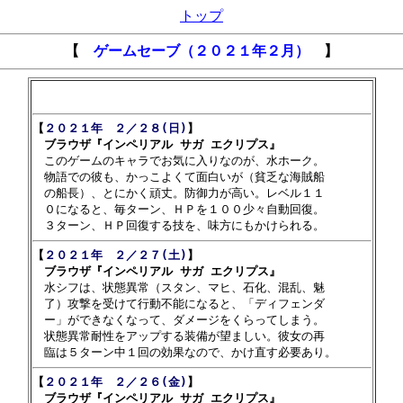
トップ
【
ゲームセーブ（２０２１年２月）
】
【
２０２１年　２／２８(日)
】

　ブラウザ『インペリアル サガ エクリプス』

　このゲームのキャラでお気に入りなのが、水ホーク。

　物語での彼も、かっこよくて面白いが（貧乏な海賊船

　の船長）、とにかく頑丈。防御力が高い。レベル１１

　０になると、毎ターン、ＨＰを１００少々自動回復。

【
２０２１年　２／２７(土)
】

　ブラウザ『インペリアル サガ エクリプス』

　水シフは、状態異常（スタン、マヒ、石化、混乱、魅

　了）攻撃を受けて行動不能になると、「ディフェンダ

　ー」ができなくなって、ダメージをくらってしまう。

　状態異常耐性をアップする装備が望ましい。彼女の再

【
２０２１年　２／２６(金)
】

　ブラウザ『インペリアル サガ エクリプス』