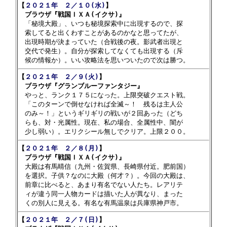
【
２０２１年　２／１０(水)
】

　ブラウザ『戦国ＩＸＡ(イクサ)』

　「秘境大殿」、いつも秘境探索中に出現するので、探

　索してると出くわすことがあるのかなと思ってたが、

　出現時期が決まっていた（合戦後の夜。影武者出現と

　交代で発生）。自分が探索してなくても出現する（斥

【
２０２１年　２／９(火)
】

　ブラウザ『グランブルーファンタジー』

　やっと、ランク１７５になった。上限突破クエスト戦。

　「このターンで倒せなければ全滅～！　残るは主人公

　のみ～！」というギリギリの戦いが２回あった（どち

　らも、対・光属性。現在、私の場合、全属性中、闇が

【
２０２１年　２／８(月)
】

　ブラウザ『戦国ＩＸＡ(イクサ)』

　大殿は有馬晴信（九州・佐賀県、長崎県付近。肥前国）

　を選択。子供？なのに大殿（何才？）。今回の大殿は、

　前章に比べると、あまり有名でない人たち。レアリテ

　ィが違う同一人物カードは描いた人が異なり、まった

【
２０２１年　２／７(日)
】
