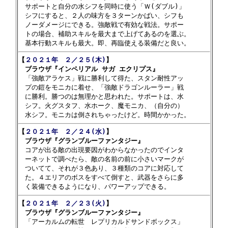

　サポートと自分の水シフを同時に使う「Ｗ(ダブル)」

　シフにすると、２人の味方を３ターンかばい、シフも

　ノーダメージにできる。強敵戦で有効な戦法。サポー

　トの場合、補助スキルを最大まで上げてあるのを選ぶ。

【
２０２１年　２／２５(木)
】

　ブラウザ『インペリアル サガ エクリプス』

　「強敵アラケス」戦に勝利して得た、スタン耐性アッ

　プの鎧をモニカに着せ、「強敵ドラゴンルーラー」戦

　に勝利。勝つのは無理かと思われた。サポートは、水

　シフ。火グスタフ、水ホーク、魔モニカ、（自分の）

【
２０２１年　２／２４(水)
】

　ブラウザ『グランブルーファンタジー』

　コアが出る敵の出現要因がわからなかったのでインタ

　ーネットで調べたら、敵の名前の前に小さいマークが

　ついてて、それが３色あり、３種類のコアに対応して

　た。４エリアのボスをすべて倒すと、武器をさらに多

【
２０２１年　２／２３(火)
】

　ブラウザ『グランブルーファンタジー』

　「アーカルムの転世　レプリカルドサンドボックス」
