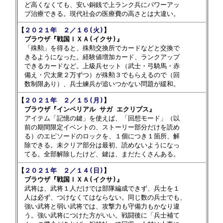
　ど高くなくても、安い銅銭で上ランク兵にパワーアッ

【
２０２１年　２／１６(火)
】

　ブラウザ『戦国ＩＸＡ(イクサ)』

　「殊勲」を得ると、殊勲交換所でカードなどと交換で

　きるようになった。経験値増加カード、ランクアップ

　できるカードなど。上級兵セット（武士・弓騎馬・赤

　備え・穴太衆２万ずつ）が殊勲３でもらえるので（回

【
２０２１年　２／１５(月)
】

　ブラウザ『インペリアル サガ エクリプス』

　アイテム「記憶の鍵」を使えば、「回想モード」（以

　前の期間限定イベントの、ストーリー部分だけを読め

　る）のエピソードのロックを、１個につき１箇所、解

　除できる。未クリア部分は最初、読めないようになっ

【
２０２１年　２／１４(日)
】

　ブラウザ『戦国ＩＸＡ(イクサ)』

　武将は、武将１人だけでは部隊編成できず、兵士を１

　人は必ず、つけなくてはならない。同じ数の兵士でも、

　強い武将と弱い武将では、攻撃力も守備力もかなり違

　う。強い武将につけた方がいい。戦闘後に「兵士補て
