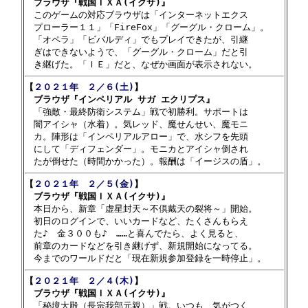
　ブラウザ『戦国ＩＸＡ(イクサ)』

　このゲームの対応ブラウザは「インターネットエクス

　プローラー１１」「FireFox」「グーグル・クローム」。

　「オペラ」「ビバルディ」でもプレイできたが、引継

　ぎはできないようで、「グーグル・クローム」だと引

【
２０２１年　２／６(土)
】

　ブラウザ『インペリアル サガ エクリプス』

　「強敵・最終防衛システム」戦で初勝利。サポートは

　闇アイシャ（水着）。気レッド、魔せんせい、魔モニ

　カ。陣形は「インペリアルアロー」で、水シフを先頭

　にして「ディフェンダー」。モニカとアイシャ倒され

【
２０２１年　２／５(金)
】

　ブラウザ『戦国ＩＸＡ(イクサ)』

　本日から、新章「虚星封天～不倶戴天の裂将～」開始。

　初日のログインで、いいカードなど、たくさんもらえ

　た♪　金３００も♪　……と喜んでたら、よく見ると、

　前章のカードなどを引き継げず、新規開始になってる。

【
２０２１年　２／４(木)
】

　ブラウザ『戦国ＩＸＡ(イクサ)』

　「秘境大殿（長宗我部元親）」戦。いつも、気がつく
