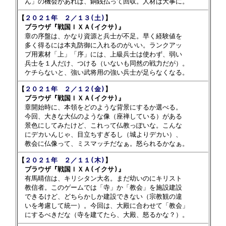
【
２０２１年　２／１３(土)
】

　ブラウザ『戦国ＩＸＡ(イクサ)』

　章の序盤は、かなり資源と兵士が不足。早く経験値を

　多く得るには本丸防御に入れるのがいい。ランクアッ

　プ用素材「上」「序」には、上級兵士は使わず、弱い

　兵士を１人だけ、つける（いないも同然の戦力だが）。

【
２０２１年　２／１２(金)
】

　ブラウザ『戦国ＩＸＡ(イクサ)』

　章開始時に、本領をどのような背景にするか選べる。

　今回、大きな大仏のような像（座禅している）がある

　景色にしてみたけど、これって仏教っぽいな。こんな

　にデカいんじゃ、目立ちすぎるし（城よりデカい）、

【
２０２１年　２／１１(木)
】

　ブラウザ『戦国ＩＸＡ(イクサ)』

　有馬晴信は、キリシタン大名。まだ幼いのにキリスト

　教信者。このゲームでは「寺」か「教会」を施設建設

　できるけど、どちらかしか建設できない（宗教観の違

　いを考慮して統一）。今回は、大殿に合わせて「教会」
