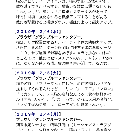

　猫のアビリティ・アイコンは、猫の手形（かわいい）。

　敵を魅了できたりもする。猫嫌いな敵には通じないかも

　しれないけど。猫には「ご機嫌」ステータスがあって、

　味方に回復・強化されると機嫌アップすることがある。

【
２０１９年　２／６(水)
】

　ブラウザ『グランブルーファンタジー』

　猫は、サブ配置にすると、パーティ全体の防御力アップ。

　さらに、まれに、ターン終了時に味方全体の奥義ゲージ

　＋１０。サブ配置で影響を及ぼすキャラは少ない（私の

　ところでは、他にはセワスチアンのみ）。Ｒ(レア)なの

【
２０１９年　２／５(火)
】

　ブラウザ『グランブルーファンタジー』

　猫の名前、「フリーダム」にした。名前候補はルリアが

　提案してくれるんだけど、「リンゴ」「モモ」「マロン」

　「ミカン」って、メス猫の名前なんじゃ（食べ物好きの

　ルリアらしいが）。「ポチ」って、それは犬用の名前だ。

【
２０１９年　２／４(月)
】

　ブラウザ『グランブルーファンタジー』

　期間限定シナリオ「猫島狂詩曲（ミーツェノス・ラプソ

　ディー）」。猫好きがなごむ、猫のイラスト・鳴き声が
