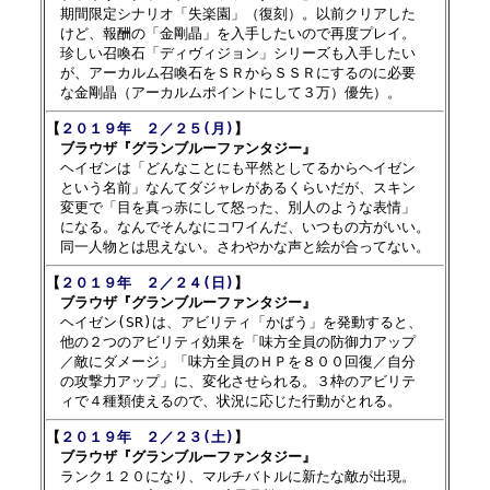

　期間限定シナリオ「失楽園」（復刻）。以前クリアした

　けど、報酬の「金剛晶」を入手したいので再度プレイ。

　珍しい召喚石「ディヴィジョン」シリーズも入手したい

　が、アーカルム召喚石をＳＲからＳＳＲにするのに必要

【
２０１９年　２／２５(月)
】

　ブラウザ『グランブルーファンタジー』

　ヘイゼンは「どんなことにも平然としてるからヘイゼン

　という名前」なんてダジャレがあるくらいだが、スキン

　変更で「目を真っ赤にして怒った、別人のような表情」

　になる。なんでそんなにコワイんだ、いつもの方がいい。

【
２０１９年　２／２４(日)
】

　ブラウザ『グランブルーファンタジー』

　ヘイゼン(SR)は、アビリティ「かばう」を発動すると、

　他の２つのアビリティ効果を「味方全員の防御力アップ

　／敵にダメージ」「味方全員のＨＰを８００回復／自分

　の攻撃力アップ」に、変化させられる。３枠のアビリテ

【
２０１９年　２／２３(土)
】

　ブラウザ『グランブルーファンタジー』

　ランク１２０になり、マルチバトルに新たな敵が出現。
