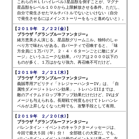
　これらのＨＬ(ハイレベル)星晶獣を倒すことが、マグナ

　星晶獣をレベル１００から上限解放させる条件。ただし、

　自分で発生させたマルチバトルでないといけない（自分

【
２０１９年　２／２２(金)
】

　ブラウザ『グランブルーファンタジー』

　緒方恵美さん演じる、星晶獣グリームニル。独特のしゃ

　べり方で味わいがある。自パーティで召喚すると、「味

　方全員に１万バリア、２・４・６ターンごとに敵にダメ

　ージ」というユニークな効果。バリアは２０００以下の

【
２０１９年　２／２１(木)
】

　ブラウザ『グランブルーファンタジー』

　義賊専用アビリティ「トレジャーハンターIV」は、「自

　属性ダメージ＋トレハン効果」。トレハンIIIまでは、

　敵のアイテムドロップ率アップ効果だけだけど、IVはダ

　メージも与えられる。長期戦で何度もかけてトレハンレ

【
２０１９年　２／２０(水)
】

　ブラウザ『グランブルーファンタジー』

　バレンタイン・イベントのキャラクターメッセージは、

　今回で最大５回（年）分！　全部聴くの大変だ。でも、

　バレンタイン・イベントは他のイベントとは違って、女
