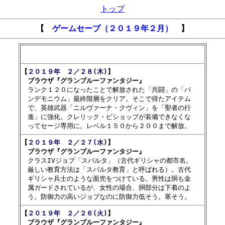
トップ
【
ゲームセーブ（２０１９年２月）
】
【
２０１９年　２／２８(木)
】

　ブラウザ『グランブルーファンタジー』

　ランク１２０になったことで解放された「共闘」の「パ

　ンデモニウム」最終階層をクリア。そこで得たアイテム

　で、英雄武器「ニルヴァーナ・クヴィン」を「聖者の行

　進」に強化。クレリック・ビショップが装備できなくな

【
２０１９年　２／２７(水)
】

　ブラウザ『グランブルーファンタジー』

　クラスIVジョブ「スパルタ」（古代ギリシャの都市名。

　厳しい教育方法は「スパルタ教育」と呼ばれる）。古代

　ギリシャ兵士のような面兜をつけている。男性は胴も金

　属ガードされているが、女性の場合、胴部分は下着のよ

【
２０１９年　２／２６(火)
】

　ブラウザ『グランブルーファンタジー』