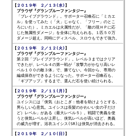
【
２０１９年　２／１３(水)
】

　ブラウザ『グランブルーファンタジー』

　「ブレイブグラウンド」。サポーター召喚石に「ミカエ

　ル」を使ってみた（「火」じゃなく、「フリー」のとこ

　ろにいた）。ミカエルは火属性だが、「敵の現ＨＰに応

　じた無属性ダメージ」を全体に与えられる。１匹５０万

【
２０１９年　２／１２(火)
】

　ブラウザ『グランブルーファンタジー』

　第２回「ブレイブグラウンド」。レベル３まではクリア

　できたが、レベル４の第一戦が「攻撃力がかなり高いレ

　ベル１００の敵３体」で、勝てない。今回から、専用の

　編成保存ができるようになった。サポーター召喚石も、

【
２０１９年　２／１１(月)
】

　ブラウザ『グランブルーファンタジー』

　ユイシスには「侠気（おとこぎ：他者を助けようとする、

　男らしい心意気。ユイシスは長髪のかわいい女の子だけ

　ど）レベル」がある（最大レベル５）。戦闘で奥義を使

　うと侠気レベルが上昇し、侠気レベルが高いほど、奥義

【
２０１９年　２／１０(日)
】
