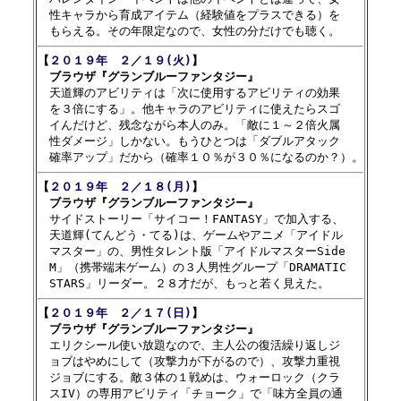
　性キャラから育成アイテム（経験値をプラスできる）を

【
２０１９年　２／１９(火)
】

　ブラウザ『グランブルーファンタジー』

　天道輝のアビリティは「次に使用するアビリティの効果

　を３倍にする」。他キャラのアビリティに使えたらスゴ

　イんだけど、残念ながら本人のみ。「敵に１～２倍火属

　性ダメージ」しかない。もうひとつは「ダブルアタック

【
２０１９年　２／１８(月)
】

　ブラウザ『グランブルーファンタジー』

　サイドストーリー「サイコー！FANTASY」で加入する、

　天道輝(てんどう・てる)は、ゲームやアニメ「アイドル

　マスター」の、男性タレント版「アイドルマスターSide

　M」（携帯端末ゲーム）の３人男性グループ「DRAMATIC 

【
２０１９年　２／１７(日)
】

　ブラウザ『グランブルーファンタジー』

　エリクシール使い放題なので、主人公の復活繰り返しジ

　ョブはやめにして（攻撃力が下がるので）、攻撃力重視

　ジョブにする。敵３体の１戦めは、ウォーロック（クラ

　スIV）の専用アビリティ「チョーク」で「味方全員の通
