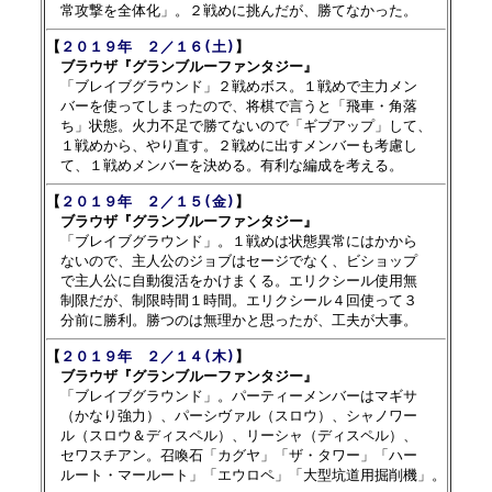
【
２０１９年　２／１６(土)
】

　ブラウザ『グランブルーファンタジー』

　「ブレイブグラウンド」２戦めボス。１戦めで主力メン

　バーを使ってしまったので、将棋で言うと「飛車・角落

　ち」状態。火力不足で勝てないので「ギブアップ」して、

　１戦めから、やり直す。２戦めに出すメンバーも考慮し

【
２０１９年　２／１５(金)
】

　ブラウザ『グランブルーファンタジー』

　「ブレイブグラウンド」。１戦めは状態異常にはかから

　ないので、主人公のジョブはセージでなく、ビショップ

　で主人公に自動復活をかけまくる。エリクシール使用無

　制限だが、制限時間１時間。エリクシール４回使って３

【
２０１９年　２／１４(木)
】

　ブラウザ『グランブルーファンタジー』

　「ブレイブグラウンド」。パーティーメンバーはマギサ

　（かなり強力）、パーシヴァル（スロウ）、シャノワー

　ル（スロウ＆ディスペル）、リーシャ（ディスペル）、

　セワスチアン。召喚石「カグヤ」「ザ・タワー」「ハー
