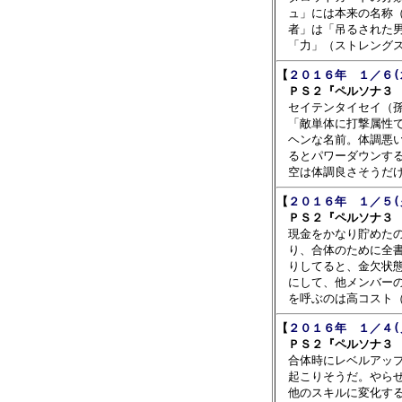
　ュ」には本来の名称（
　者」は「吊るされた男
【
２０１６年　１／６(
　ＰＳ２『ペルソナ３ 

　セイテンタイセイ（
　「敵単体に打撃属性で
　ヘンな名前。体調悪い
　るとパワーダウンする
【
２０１６年　１／５(
　ＰＳ２『ペルソナ３ 

　現金をかなり貯めた
　り、合体のために全書
　りしてると、金欠状態
　にして、他メンバーの
【
２０１６年　１／４(
　ＰＳ２『ペルソナ３ 

　合体時にレベルアッ
　起こりそうだ。やらせ
　他のスキルに変化する