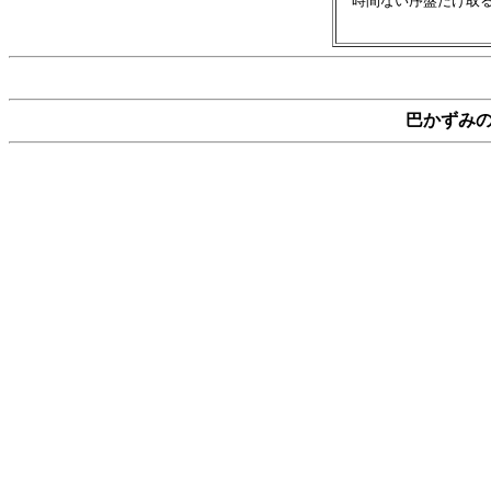
　時間ない序盤だけ取る
巴かずみ