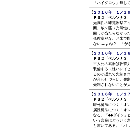
【
２０１６年　１／１９
　ＰＳ２『ペルソナ３ 

　光属性の即死攻撃ア
　回、敵２匹（光属性に
　回しか当たらなかった
　低確率だな。お米で即
【
２０１６年　１／１８
　ＰＳ２『ペルソナ３ 

　主人公の武器は攻撃
　装備する（軽いレイピ
　るのが遅れて先制され
　が合わせづらい。先制
【
２０１６年　１／１７
　ＰＳ２『ペルソナ３ 

　即死魔法につく「オ
　属性魔法につく「オン
　なる。「●●ダイン」
　いう言葉はどういう意