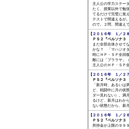

　主人公の学力ステー
　たく、授業以外で勉強
　てるだけで完璧に覚え
　テストで間違えるが。
【
２０１６年　１／２８
　ＰＳ２『ペルソナ３ 

　まだ全部合体させてな
　かな？　「マハジオダ
　時にＨＰ・ＳＰ全回復
　敵には「プララヤ」（
【
２０１６年　１／２７
　ＰＳ２『ペルソナ３ 

　「新月時、あるいは
　ど、戦闘中に月の状態
　ダー見れない）。満月
　るけど、新月はわから
【
２０１６年　１／２６
　ＰＳ２『ペルソナ３ 

　所持金が上限の９９