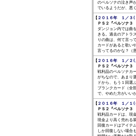
　のペルソナの泣き声が
【
２０１６年　１／３(
　ＰＳ２『ペルソナ３ 

　ダンジョン内では曲
　きる。過去のアトラス
　りの曲は、何て言って
　カードがあると歌いや
【
２０１６年　１／２(
　ＰＳ２『ペルソナ３ 

　戦利品のペルソナカ
　がちなので、あまり選
　ドから、もう１回選ぶ
　ブランクカード（全部
【
２０１６年　１／１(
　ＰＳ２『ペルソナ３ 

　戦利品カードは、現
　現金より高く売れる装
　回復カードはアイテム
　しか回復しない場合も