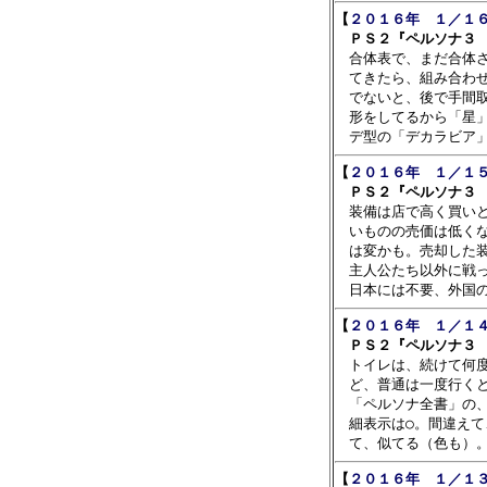
【
２０１６年　１／１６
　ＰＳ２『ペルソナ３ 

　合体表で、まだ合体
　てきたら、組み合わせ
　でないと、後で手間取
　形をしてるから「星」
【
２０１６年　１／１５
　ＰＳ２『ペルソナ３ 

　装備は店で高く買い
　いものの売価は低くな
　は変かも。売却した装
　主人公たち以外に戦っ
【
２０１６年　１／１４
　ＰＳ２『ペルソナ３ 

　トイレは、続けて何
　ど、普通は一度行くと
　「ペルソナ全書」の、
　細表示は○。間違えて
【
２０１６年　１／１３