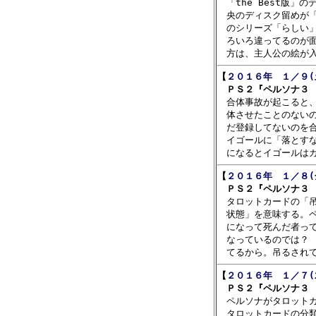

　「the Best版
　央のディスク留めが「
　のシリーズ「らしい」
　ろいろ違ってるのが面白
【
２０１６年　１／９(
　ＰＳ２『ペルソナ３ 

　合体事故が起こると
　体させたことのないの
　だ登録してないのを合
　イゴールに「落とすな
【
２０１６年　１／８(
　ＰＳ２『ペルソナ３ 

　タロットカードの「
　状態」を意味する。ペ
　になって死んだ者って
　なっているのでは？　
【
２０１６年　１／７(
　ＰＳ２『ペルソナ３ 

　ペルソナがタロット
　タロットカードの分類