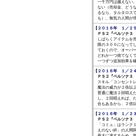
　一千万円は越えない。
　ない（売却金、どうな
　るなら、タルタロスで
【
２０１６年　１／２５
　ＰＳ２『ペルソナ３ 

　しばらくアイテムを
　限の３００になってし
　ておくので、オーバー
　どれか一つ捨てなくて
【
２０１６年　１／２４
　ＰＳ２『ペルソナ３ 

　スキル「コンセント
　魔法の威力が２倍以上
　普通に魔法２回唱えた
　し、２回唱えれば、た
【
２０１６年　１／２３
　ＰＳ２『ペルソナ３ 

　「コミュ」はランク
　えのない絆」の人間関
　最大に達するため、期