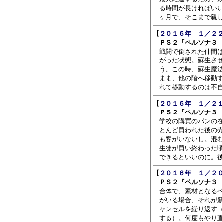
　る時間が長ければいい
【
２０１６年　１／２２
　ＰＳ２『ペルソナ３ 

　戦闘で倒された仲間
　がった状態。蘇生させ
　う。この時、蘇生魔法
　まま、他の階へ移動す
【
２０１６年　１／２１
　ＰＳ２『ペルソナ３ 

　学校の購買のパンの
　とんど買われた後の売
　も客がいないし。混む
　生徒が買い終わった頃
【
２０１６年　１／２０
　ＰＳ２『ペルソナ３ 

　合体で、素材となる
　がいる場合、それが新
　ャンセルを繰り返す（
　する）。何度もやり直