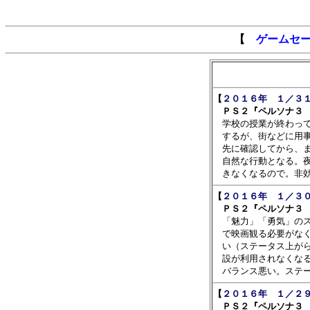
【
ゲームセ
【
２０１６年　１／３１
　ＰＳ２『ペルソナ３ 

　学校の授業が終わっ
　するが、街などに用事
　先に確認してから、ま
　自然な行動となる。夜
【
２０１６年　１／３０
　ＰＳ２『ペルソナ３ 

　「魅力」「勇気」の
　で映画観る必要がなく
　い（ステータス上がら
　設が利用されなくなる
【
２０１６年　１／２９
　ＰＳ２『ペルソナ３ 