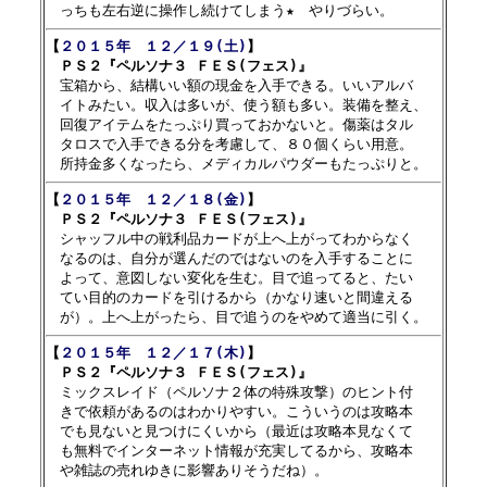
【
２０１５年　１２／１９(土)
】

　ＰＳ２『ペルソナ３ ＦＥＳ(フェス)』

　宝箱から、結構いい額の現金を入手できる。いいアルバ

　イトみたい。収入は多いが、使う額も多い。装備を整え、

　回復アイテムをたっぷり買っておかないと。傷薬はタル

　タロスで入手できる分を考慮して、８０個くらい用意。

【
２０１５年　１２／１８(金)
】

　ＰＳ２『ペルソナ３ ＦＥＳ(フェス)』

　シャッフル中の戦利品カードが上へ上がってわからなく

　なるのは、自分が選んだのではないのを入手することに

　よって、意図しない変化を生む。目で追ってると、たい

　てい目的のカードを引けるから（かなり速いと間違える

【
２０１５年　１２／１７(木)
】

　ＰＳ２『ペルソナ３ ＦＥＳ(フェス)』

　ミックスレイド（ペルソナ２体の特殊攻撃）のヒント付

　きで依頼があるのはわかりやすい。こういうのは攻略本

　でも見ないと見つけにくいから（最近は攻略本見なくて

　も無料でインターネット情報が充実してるから、攻略本
