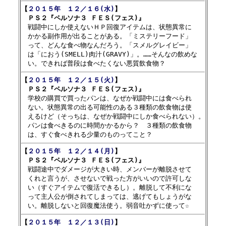
【
２０１５年　１２／１６(水)
】

　ＰＳ２『ペルソナ３ ＦＥＳ(フェス)』

　戦闘中にしか使えないＨＰ回復アイテムは、状態異常に

　かかる副作用が出ることがある。「ミステリーフード」

　って、どんな食べ物なんだろう。「スメルグレイビー」

　は「におう(SMELL)肉汁(GRAVY)」。……そんなの飲めな

【
２０１５年　１２／１５(火)
】

　ＰＳ２『ペルソナ３ ＦＥＳ(フェス)』

　学校の購買で買ったパンは、なぜか戦闘中には食べられ

　ない。状態異常の出る可能性のある３種類の飲食物は使

　えるけど（そっちは、なぜか戦闘中にしか食べられない）。

　パンは食べきるのに時間かかるから？　３種類の飲食物

【
２０１５年　１２／１４(月)
】

　ＰＳ２『ペルソナ３ ＦＥＳ(フェス)』

　戦闘途中でダメージが大きい時、メンバーが離脱させて

　くれと言うが、させないで戦った方がいいので許可しな

　い（すぐアイテムで復活できるし）。離脱して不利にな

　って主人公が倒されてしまっては、逃げてもしょうがな

【
２０１５年　１２／１３(日)
】
