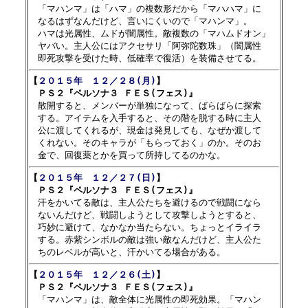

　「マハンマ」は「ハマ」の複数形だから「マハハマ」に

　なるはずなんだけど、言いにくいので「マハンマ」。

　ハマは光属性、ムドが闇属性。敵複数の「マハムドオン」

　ヤバい。主人公にはアクセサリ「阿弥陀数珠」（闇属性

【
２０１５年　１２／２８(月)
】

　ＰＳ２『ペルソナ３ ＦＥＳ(フェス)』

　散開すると、メンバーが単独になって、ばらばらに探索

　する。アイテムを入手すると、その階を脱する時に主人

　公に渡してくれるが、現金は発見しても、なぜか渡して

　くれない。そのキャラが「もらっておく」のか。そのお

【
２０１５年　１２／２７(日)
】

　ＰＳ２『ペルソナ３ ＦＥＳ(フェス)』

　汗をかいてる敵は、主人公たちを避けるので戦闘になら

　ないんだけど、戦闘しようとして攻撃しようとすると、

　巧妙に避けて、なかなか当たらない。ちょっとイライラ

　する。赤紫シンボルの敵は強い敵なんだけど、主人公た

【
２０１５年　１２／２６(土)
】

　ＰＳ２『ペルソナ３ ＦＥＳ(フェス)』

　「マハンマ」は、敵全体に光属性の即死効果。「マハン
