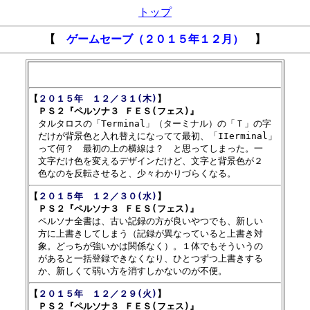
トップ
【
ゲームセーブ（２０１５年１２月）
】
【
２０１５年　１２／３１(木)
】

　ＰＳ２『ペルソナ３ ＦＥＳ(フェス)』

　タルタロスの「Terminal」（ターミナル）の「Ｔ」の字

　だけが背景色と入れ替えになってて最初、「IIerminal」

　って何？　最初の上の横線は？　と思ってしまった。一

　文字だけ色を変えるデザインだけど、文字と背景色が２

【
２０１５年　１２／３０(水)
】

　ＰＳ２『ペルソナ３ ＦＥＳ(フェス)』

　ペルソナ全書は、古い記録の方が良いやつでも、新しい

　方に上書きしてしまう（記録が異なっていると上書き対

　象。どっちが強いかは関係なく）。１体でもそういうの

　があると一括登録できなくなり、ひとつずつ上書きする

【
２０１５年　１２／２９(火)
】

　ＰＳ２『ペルソナ３ ＦＥＳ(フェス)』