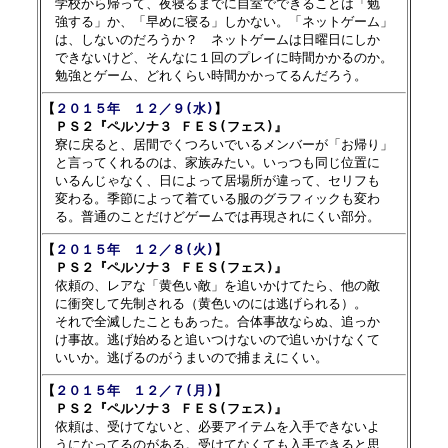

　学校から帰って、夜寝るまでに自室でできることは「勉

　強する」か、「早めに寝る」しかない。「ネットゲーム」

　は、しないのだろうか？　ネットゲームは日曜日にしか

　できないけど、そんなに１回のプレイに時間かかるのか。

【
２０１５年　１２／９(水)
】

　ＰＳ２『ペルソナ３ ＦＥＳ(フェス)』

　寮に戻ると、居間でくつろいでいるメンバーが「お帰り」

　と言ってくれるのは、家族みたい。いっつも同じ位置に

　いるんじゃなく、日によって居場所が違って、セリフも

　変わる。季節によって着ている服のグラフィックも変わ

【
２０１５年　１２／８(火)
】

　ＰＳ２『ペルソナ３ ＦＥＳ(フェス)』

　依頼の、レアな「黄色い敵」を追いかけてたら、他の敵

　に衝突して先制される（黄色いのには逃げられる）。

　それで全滅したこともあった。合体事故ならぬ、追っか

　け事故。逃げ始めると追いつけないので追いかけなくて

【
２０１５年　１２／７(月)
】

　ＰＳ２『ペルソナ３ ＦＥＳ(フェス)』

　依頼は、受けてないと、必要アイテムを入手できないよ

　うになってるのがある。受けてなくても入手できると思
