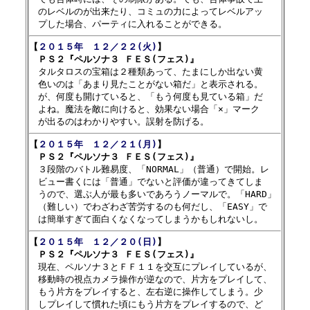
　のレベルのが出来たり、コミュの力によってレベルアッ

【
２０１５年　１２／２２(火)
】

　ＰＳ２『ペルソナ３ ＦＥＳ(フェス)』

　タルタロスの宝箱は２種類あって、たまにしか出ない黄

　色いのは「あまり見たことがない箱だ」と表示される。

　が、何度も開けていると、「もう何度も見ている箱」だ

　よね。魔法を敵に向けると、効果ない場合「×」マーク

【
２０１５年　１２／２１(月)
】

　ＰＳ２『ペルソナ３ ＦＥＳ(フェス)』

　３段階のバトル難易度、「NORMAL」（普通）で開始。レ

　ビュー書くには「普通」でないと評価が違ってきてしま

　うので、選ぶ人が最も多いであろうノーマルで。「HARD」

　（難しい）でわざわざ苦労するのも何だし、「EASY」で

【
２０１５年　１２／２０(日)
】

　ＰＳ２『ペルソナ３ ＦＥＳ(フェス)』

　現在、ペルソナ３とＦＦ１１を交互にプレイしているが、

　移動時の視点カメラ操作が逆なので、片方をプレイして、

　もう片方をプレイすると、左右逆に操作してしまう。少

　しプレイして慣れた頃にもう片方をプレイするので、ど
