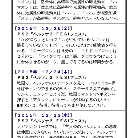
　マオン」は、敵全体に高確率で光属性の即死効果。「ハ

　マオン」は、敵単体に高確率で光属性の即死効果。敵単

　体に光属性の即死効果は「ハマ」。「マハ」が複数対象、

【
２０１５年　１２／２５(金)
】

　ＰＳ２『ペルソナ３ ＦＥＳ(フェス)』

　「○○グロウ」というスキルがついているペルソナは、

　装着していなくてもパーティにいるだけで経験値を得ら

　れる。「ローグロウ」は４分の１、「ミドルグロウ」は

　２分の１、「ハイグロウ」は全部。グロウをつけるよう

【
２０１５年　１２／２４(木)
】

　ＰＳ２『ペルソナ３ ＦＥＳ(フェス)』

　戦闘で、ペルソナのステータスを見て、そのまま○を押

　せばチェンジできるのがいい。ステータス見て画面戻し

　てからチェンジするより楽。戦闘コマンドで×ボタンを

　押すと「アタック」にカーソルが移動するのもいい。

【
２０１５年　１２／２３(水)
】

　ＰＳ２『ペルソナ３ ＦＥＳ(フェス)』

　メガテンシリーズでは、「主人公のレベルより上の悪魔

　は仲魔にできない」というルールがあって、ペルソナ３

　でも合体時には、その制限がある。でも、合体事故で上
