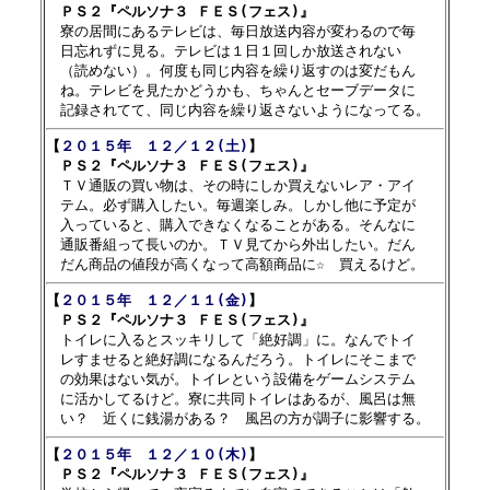
　ＰＳ２『ペルソナ３ ＦＥＳ(フェス)』

　寮の居間にあるテレビは、毎日放送内容が変わるので毎

　日忘れずに見る。テレビは１日１回しか放送されない

　（読めない）。何度も同じ内容を繰り返すのは変だもん

　ね。テレビを見たかどうかも、ちゃんとセーブデータに

【
２０１５年　１２／１２(土)
】

　ＰＳ２『ペルソナ３ ＦＥＳ(フェス)』

　ＴＶ通販の買い物は、その時にしか買えないレア・アイ

　テム。必ず購入したい。毎週楽しみ。しかし他に予定が

　入っていると、購入できなくなることがある。そんなに

　通販番組って長いのか。ＴＶ見てから外出したい。だん

【
２０１５年　１２／１１(金)
】

　ＰＳ２『ペルソナ３ ＦＥＳ(フェス)』

　トイレに入るとスッキリして「絶好調」に。なんでトイ

　レすませると絶好調になるんだろう。トイレにそこまで

　の効果はない気が。トイレという設備をゲームシステム

　に活かしてるけど。寮に共同トイレはあるが、風呂は無

【
２０１５年　１２／１０(木)
】

　ＰＳ２『ペルソナ３ ＦＥＳ(フェス)』