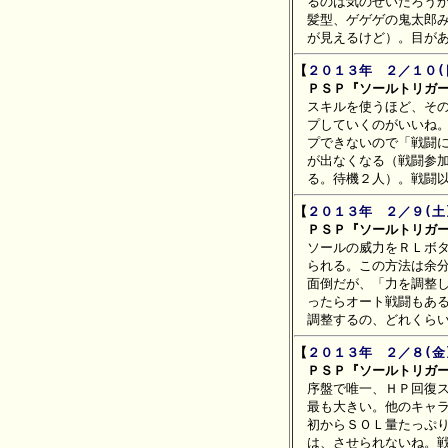
　るのは気のせいだろうか
　髪型、ゲゲゲの鬼太郎み
【
２０１３年　２／１０(
　ＰＳＰ『ソールトリガ

　スキルを使うほど、そ
　プしていくのがいいね。
　プできないので「戦闘に
　が出なくなる（戦闘参加
【
２０１３年　２／９(土
　ＰＳＰ『ソールトリガ

　ソールの威力をＲＬボ
　られる。この方法は余分
　面倒だが、「力を調整し
　ったらオート戦闘もある
【
２０１３年　２／８(金
　ＰＳＰ『ソールトリガ

　序盤で唯一、ＨＰ回復
　最も大きい。他のキャラ
　初からＳＯＬ量たっぷり
　は、させられないね。戦