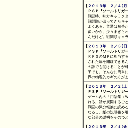
【
２０１３年　２／４(月
　ＰＳＰ『ソールトリガ

　戦闘時、味方キャラク
　戦闘順が回ってきたキャ
　よくある。普通は順番が
　多いから、少々まぎらわ
【
２０１３年　２／３(日
　ＰＳＰ『ソールトリガ

　ＲＰＧのＭＰに相当す
　された扉を開錠できるん
　の誰でも開けることが可
　子でも。そんなに簡単に
【
２０１３年　２／２(土
　ＰＳＰ『ソールトリガ

　ゲーム内の「用語集（
　れる。話が展開するごと
　戦闘の気分転換に読める
　なるし、紙の説明書を引
【
２０１３年　２／１(金