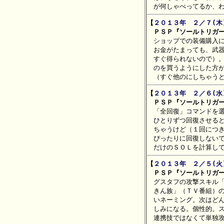
【
２０１３年　２／７(木
　ＰＳＰ『ソールトリガ

　ショップでの装備購入
　お金がたまっても、武器
　すぐ得られないので）。
　のを買うようにした方が
【
２０１３年　２／６(水
　ＰＳＰ『ソールトリガ

　「全回復」コマンドを
　ひとりずつ回復させると
　ちゃうけど（１回につき
　ぴったりに回復しないで
【
２０１３年　２／５(火
　ＰＳＰ『ソールトリガ

　グスタフの攻撃スキル
　きん族」（ＴＶ番組）の
　いネーミング。次はどん
　しみになる。個性的。ス