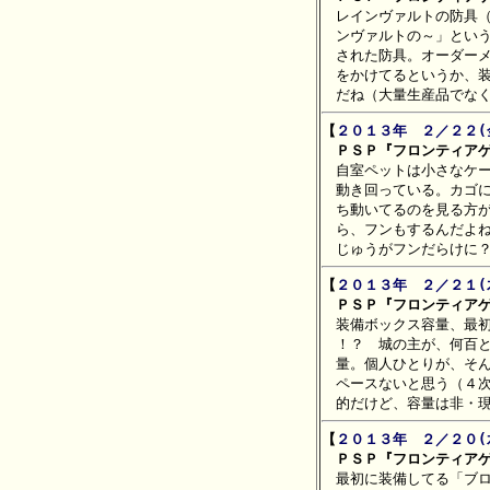

　レインヴァルトの防具
　ンヴァルトの～」という
　された防具。オーダーメ
　をかけてるというか、装
【
２０１３年　２／２２(
　ＰＳＰ『フロンティアゲ

　自室ペットは小さなケ
　動き回っている。カゴに
　ち動いてるのを見る方が
　ら、フンもするんだよね
【
２０１３年　２／２１(
　ＰＳＰ『フロンティアゲ

　装備ボックス容量、最
　！？　城の主が、何百と
　量。個人ひとりが、そん
　ペースないと思う（４次
【
２０１３年　２／２０(
　ＰＳＰ『フロンティアゲ

　最初に装備してる「ブ