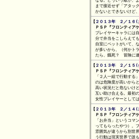
　なる。どういう敵か、よ
　まで接近せず「アタック
【
２０１３年　２／１６(
　ＰＳＰ『フロンティアゲ

　プレイヤーキャラには
　分で弁当をこしらえても
　自室にペットがいて、な
　が多いから、（何かトラ
【
２０１３年　２／１５(
　ＰＳＰ『フロンティアゲ

　「２人一組で行動する
　のは危険度が高いからと
　高い状況だと危ないけど
　互い助け合える。最初の
【
２０１３年　２／１４(
　ＰＳＰ『フロンティアゲ

　「お弁当」というコマ
　ってもらったやつ）。フ
　雰囲気が違うから別世界
　う行動は現実世界で誰も