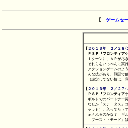
【
ゲームセ
【
２０１３年　２／２８(
　ＰＳＰ『フロンティアゲ

　１ターンに、ＡＰが尽
　それらをいっぺんに実行
　アクションゲームのよう
　んな技があり、戦闘で使
【
２０１３年　２／２７(
　ＰＳＰ『フロンティアゲ

　ギルドでのパートナー
　なぜか「ステータス」コ
　ャラも）、入ってた（す
　示されるのかな？　ギル