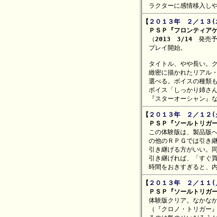
【
２０１３年　２／１３(
　ＰＳＰ『フロンティアゲ

　（
2013　3/14
　発売予
　プレイ開始。

　タイトル、やや長い。ク
　緻密に描かれたリアル・
　選べる。ボイスの種類も
　ボイス「しっかり姉さん
【
２０１３年　２／１２(
　ＰＳＰ『ソールトリガ

　この体験版は、製品版
　の他のＲＰＧでは引き継
　引き継げる方がいい。同
　引き継げれば、「すぐ買
【
２０１３年　２／１１(
　ＰＳＰ『ソールトリガ

　体験版クリア。なかな
　（『クロノ・トリガー』