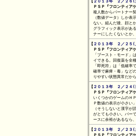
【
２０１３年　２／２６(
　ＰＳＰ『フロンティアゲ

　複人数からパートナー
　（数値データ）しか表示
　ない。組んだ後、顔とか
　グラフィック表示がある
【
２０１３年　２／２５(
　ＰＳＰ『フロンティアゲ

　「ブースト・モード」
　イできる。回復薬を全種
　「即死符」は「低確率で
　確率で麻痺・毒」などの
【
２０１３年　２／２４(
　ＰＳＰ『フロンティアゲ

　いくつかのゲームのＨ
　Ｐ数値の表示が小さい」
　（そうしないと漢字が読
　がとても小さい。バーで
【
２０１３年　２／２３(
　ＰＳＰ『フロンティアゲ