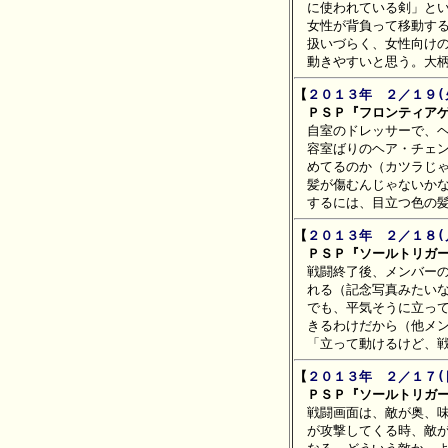
　に使われている剣」とい
　女性が背負って移動する
　扱いづらく、女性向けの
【
２０１３年　２／１９(
　ＰＳＰ『フロンティアゲ

　自室のドレッサーで、
　容室ばりのヘア・チェン
　めてるのか（カツラじゃ
　髪が傷むんじゃないかな
【
２０１３年　２／１８(
　ＰＳＰ『ソールトリガ

　戦闘終了後、メンバー
　れる（記念写真みたいな
　でも、平気そうに立って
　きるわけだから（他メン
【
２０１３年　２／１７(
　ＰＳＰ『ソールトリガ

　戦闘画面は、敵が奥、
　が攻撃してくる時、敵が