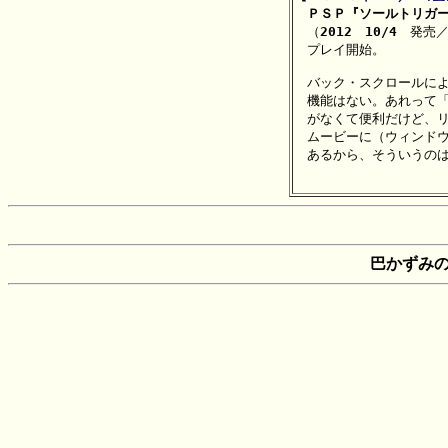
　ＰＳＰ『ソールトリガ

　（
2012　10/4
　発売／
　プレイ開始。

　バック・スクロールによ
　機能はない。あれって「
　がなくて便利だけど、リ
　ムービーに（ウィンドウ
　あるから、そういうのは
巴かずみ