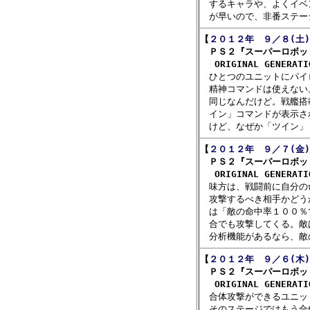
　するキャラや、よくイベ
【
２０１２年　９／８(土)
　ＰＳ２『スーパーロボッ
　 ORIGINAL GENERAT

　ひとつのユニットにパイ
　精神コマンドは使えない
　同じなんだけど。戦艦搭
　イン」コマンドが表示さ
【
２０１２年　９／７(金)
　ＰＳ２『スーパーロボッ
　 ORIGINAL GENERAT

　味方は、戦闘前に自分の
　攻撃するべき相手かどう
　は「敵の命中率１００％
　合でも攻撃してくる。敵
【
２０１２年　９／６(木)
　ＰＳ２『スーパーロボッ
　 ORIGINAL GENERAT

　合体攻撃ができるユニッ
　そのステージではもう合