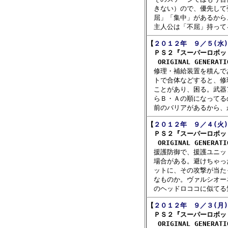
　きない）ので、優先して
　屈」「集中」があるから
【
２０１２年　９／５(水)
　ＰＳ２『スーパーロボッ
　 ORIGINAL GENERAT

　修理・補給装置を積んで
　トで合体などすると、修
　ことがあり、困る。武器
　らＢ・Ａの順になってる
【
２０１２年　９／４(火)
　ＰＳ２『スーパーロボッ
　 ORIGINAL GENERAT

　援護防御で、援護ユニッ
　場合がある。避けちゃっ
　ットに、その攻撃が当た
　なものか。ヴァルシオー
【
２０１２年　９／３(月)
　ＰＳ２『スーパーロボッ
　 ORIGINAL GENERAT