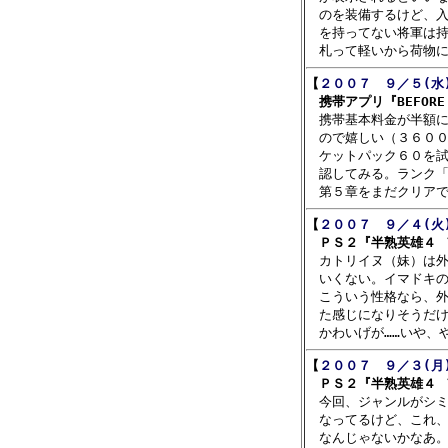
　のを装備するけど、入
　を持ってない将軍は持
【
２００７　９／５(水
　携帯アプリ『BEFORE C

　携帯基本料金が半額
　ので嬉しい（３６００
　ケットパック６０を試
　認してみる。ランク「
【
２００７　９／４(火
　ＰＳ２『半熟英雄４ 

　カトリイヌ（妹）は
　いくない。イマドキの
　こういう性格なら、外
　た感じになりそうだけ
【
２００７　９／３(月
　ＰＳ２『半熟英雄４ 

　今回、ジャンルがシ
　なってるけど、これ、
　なんじゃないかなあ。