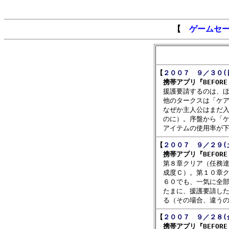
【
ゲームセ
【
２００７　９／３０(
　携帯アプリ『BEFORE C

　援護要請するのは、
　他のタークスは「ケア
　なぜか主人公はまだ入
　のに）。序盤から「ケ
【
２００７　９／２９(
　携帯アプリ『BEFORE C

　第８章クリア（任務
　成度Ｃ）。第１０章ク
　６０でも、一気に全部
　たまに、援護要請した
【
２００７　９／２８(
　携帯アプリ『BEFORE C