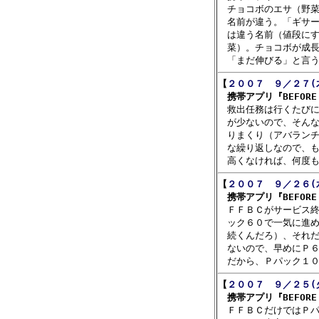

　チョコボのエサ（野
　名前が違う。「ギサー
　は違う名前（値段にす
　菜）。チョコボが成長
【
２００７　９／２７(
　携帯アプリ『BEFORE C

　救出任務は行くたび
　が少ないので、そんな
　りまくり（アバランチ
　な繰り返しなので、も
【
２００７　９／２６(
　携帯アプリ『BEFORE C

　ＦＦＢＣがサービス
　ック６０で一気に進め
　続くんだろ）、それだ
　ないので、早めにＰ６
【
２００７　９／２５(
　携帯アプリ『BEFORE C

　ＦＦＢＣだけではＰ