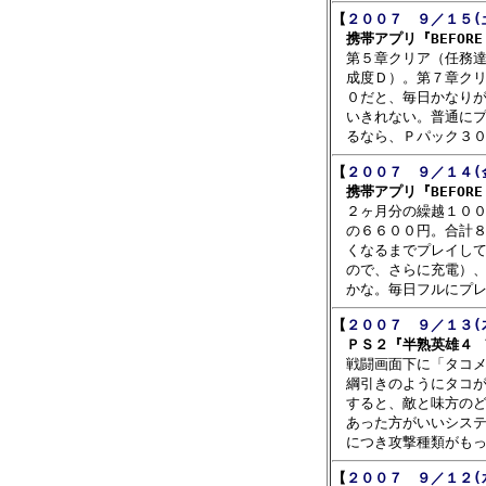
【
２００７　９／１５(
　携帯アプリ『BEFORE C

　第５章クリア（任務
　成度Ｄ）。第７章クリ
　０だと、毎日かなりが
　いきれない。普通にプ
【
２００７　９／１４(
　携帯アプリ『BEFORE C

　２ヶ月分の繰越１０
　の６６００円。合計８
　くなるまでプレイして
　ので、さらに充電）、
【
２００７　９／１３(
　ＰＳ２『半熟英雄４ 

　戦闘画面下に「タコ
　綱引きのようにタコが
　すると、敵と味方のど
　あった方がいいシステ
【
２００７　９／１２(