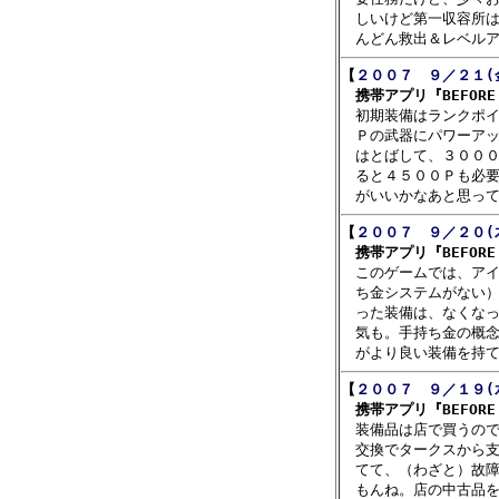
　しいけど第一収容所は
【
２００７　９／２１(
　携帯アプリ『BEFORE C

　初期装備はランクポ
　Ｐの武器にパワーアッ
　はとばして、３０００
　ると４５００Ｐも必要
【
２００７　９／２０(
　携帯アプリ『BEFORE C

　このゲームでは、ア
　ち金システムがない）
　った装備は、なくなっ
　気も。手持ち金の概念
【
２００７　９／１９(
　携帯アプリ『BEFORE C

　装備品は店で買うの
　交換でタークスから支
　てて、（わざと）故障
　もんね。店の中古品を