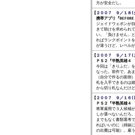
【
２００７　９／１８(
　携帯アプリ『BEFORE C

　ジェイドウェポンが
　きて助けを求められて
　い。「負けません」と
　ればランクポイントを
【
２００７　９／１７(
　ＰＳ２『半熟英雄４ 

　今回は「きりふだ」
　なった。前作で、あま
　（自分で作るの面倒）
　札を入手できるのは嬉
【
２００７　９／１６(
　ＰＳ２『半熟英雄４ 

　将軍雇用で３人候補
　しか選べないんだろ。
　までもなく書類選考で
　ればいいのに（姉妹に