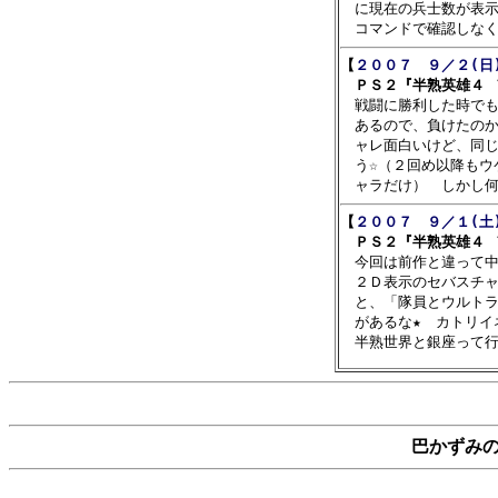
　に現在の兵士数が表示
【
２００７　９／２(日
　ＰＳ２『半熟英雄４ 

　戦闘に勝利した時で
　あるので、負けたのか
　ャレ面白いけど、同じ
　う☆（２回め以降もウ
【
２００７　９／１(土
　ＰＳ２『半熟英雄４ 

　今回は前作と違って
　２Ｄ表示のセバスチャ
　と、「隊員とウルトラ
　があるな★　カトリイ
巴かずみ