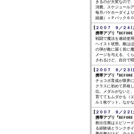
　きるのが大変なので、
　消費。スケジュールア
　毎月パケホーダイより
【
２００７　９／２４(
　携帯アプリ『BEFORE C

　戦闘で魔法を連続使
　ヘイスト状態。敵はほ
　の弾が敵に届く前に魔
　メージを与える、くら
【
２００７　９／２３(
　携帯アプリ『BEFORE C

　チョコボ育成が限界
　クラスに初めて昇格し
　位。メダルがないと、
　育ててもムダかも（エ
【
２００７　９／２２(
　携帯アプリ『BEFORE C

　救出任務はエピソー
　る経験値とランクポイ
　要任務だけど、少々お