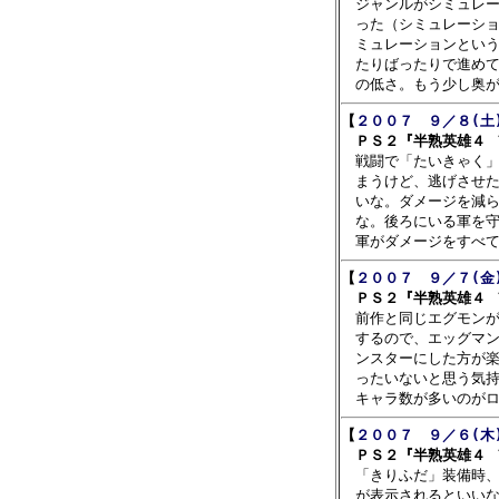

　ジャンルがシミュレ
　った（シミュレーショ
　ミュレーションという
　たりばったりで進めて
【
２００７　９／８(土
　ＰＳ２『半熟英雄４ 

　戦闘で「たいきゃく
　まうけど、逃げさせた
　いな。ダメージを減ら
　な。後ろにいる軍を守
【
２００７　９／７(金
　ＰＳ２『半熟英雄４ 

　前作と同じエグモン
　するので、エッグマン
　ンスターにした方が楽
　ったいないと思う気持
【
２００７　９／６(木
　ＰＳ２『半熟英雄４ 

　「きりふだ」装備時
　が表示されるといいな