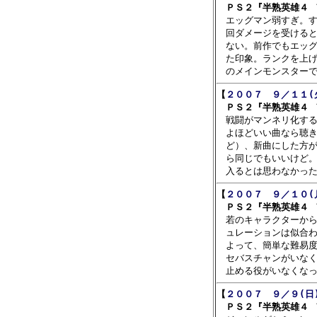
　ＰＳ２『半熟英雄４ 

　エッグマン弱すぎ。
　回ダメージを受けると
　ない。前作でもエッグ
　た印象。ランクを上げ
【
２００７　９／１１(
　ＰＳ２『半熟英雄４ 

　戦闘がマンネリ化す
　よほどいい曲なら聴き
　ど）、新曲にした方が
　ら同じでもいいけど。
【
２００７　９／１０(
　ＰＳ２『半熟英雄４ 

　若のキャラクターか
　ュレーションは似合わ
　よって、簡単な難易度
　セバスチャンがいなく
【
２００７　９／９(日
　ＰＳ２『半熟英雄４ 