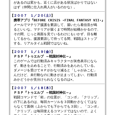
　があるのは変かも。近くに店がある状況ばかりではない

【
２００７　１／２０(土)
】

　携帯アプリ『BEFORE CRISIS -FINAL FANTASY VII-』

　メールでマテリア援護を要請して、届いたら着信音が鳴

　るといいな。マテリアが届くまで時間が結構かかるので、

　その間、じっと画面を見ているわけにもいかず、目を離

　してるから。援護要請して待ってる間、戦闘はストップ

【
２００７　１／１９(金)
】

　ＰＳＰ『トゥエルブ ～戦国封神伝～』

　このゲームでは行動済みキャラクターが灰色表示になら

　ず、動きを止めることで、行動済みをあらわしている。

　ダメージを受けてＨＰがかなり減ると「しゃがみこむ」

　んだけど、未行動なのに動きが止まってしまい、行動済

【
２００７　１／１８(木)
】

　ＰＳＰ『トゥエルブ ～戦国封神伝～』

　戦闘コマンドで「術」の位置が、「コンボ」「クリップ」

　の下にあるのは、毎回カーソルを３回動かさなくてはな

　らなくて面倒（上からでも下からでも３回）。「コンボ」

　「クリップ」は毎回使えるコマンドではないので、よく
