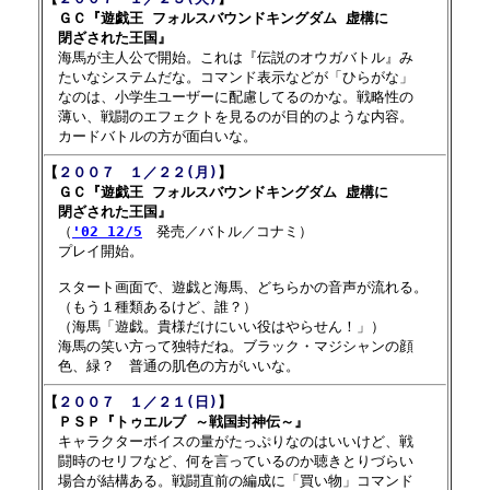
　ＧＣ『遊戯王 フォルスバウンドキングダム 虚構に

　閉ざされた王国』

　海馬が主人公で開始。これは『伝説のオウガバトル』み

　たいなシステムだな。コマンド表示などが「ひらがな」

　なのは、小学生ユーザーに配慮してるのかな。戦略性の

　薄い、戦闘のエフェクトを見るのが目的のような内容。

【
２００７　１／２２(月)
】

　ＧＣ『遊戯王 フォルスバウンドキングダム 虚構に

　閉ざされた王国』

　（
'02 12/5
　発売／バトル／コナミ）

　プレイ開始。

　スタート画面で、遊戯と海馬、どちらかの音声が流れる。

　（もう１種類あるけど、誰？）

　（海馬「遊戯。貴様だけにいい役はやらせん！」）

　海馬の笑い方って独特だね。ブラック・マジシャンの顔

【
２００７　１／２１(日)
】

　ＰＳＰ『トゥエルブ ～戦国封神伝～』

　キャラクターボイスの量がたっぷりなのはいいけど、戦

　闘時のセリフなど、何を言っているのか聴きとりづらい

　場合が結構ある。戦闘直前の編成に「買い物」コマンド
