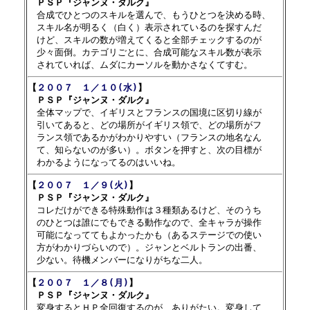
　ＰＳＰ『ジャンヌ・ダルク』

　合成でひとつのスキルを選んで、もうひとつを決める時、

　スキル名が明るく（白く）表示されているのを探すんだ

　けど、スキルの数が増えてくると全部チェックするのが

　少々面倒。カテゴリごとに、合成可能なスキル数が表示

【
２００７　１／１０(水)
】

　ＰＳＰ『ジャンヌ・ダルク』

　全体マップで、イギリスとフランスの国境に区切り線が

　引いてあると、どの場所がイギリス領で、どの場所がフ

　ランス領であるかがわかりやすい（フランスの地名なん

　て、知らないのが多い）。ボタンを押すと、次の目標が

【
２００７　１／９(火)
】

　ＰＳＰ『ジャンヌ・ダルク』

　コレだけができる特殊動作は３種類あるけど、そのうち

　のひとつは誰にでもできる動作なので、全キャラが操作

　可能になっててもよかったかも（あるステージでの使い

　方がわかりづらいので）。ジャンとベルトランの出番、

【
２００７　１／８(月)
】

　ＰＳＰ『ジャンヌ・ダルク』

　変身するとＨＰ全回復するのが、ありがたい。変身して
