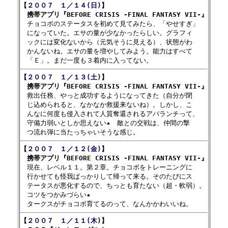
【
２００７　１／１４(日)
】

　携帯アプリ『BEFORE CRISIS -FINAL FANTASY VII-』

　チョコボのステータスを初めて見てみたら、「やせすぎ」

　になっていた。エサの量が少なかったらしい。グラフィ

　ックには変化ないから（元気そうに見える）、状態がわ

　かんないね。エサの量を増やしてみよう。能力はすべて

【
２００７　１／１３(土)
】

　携帯アプリ『BEFORE CRISIS -FINAL FANTASY VII-』

　救出任務、やっと成功するようになってきた（自分が閉

　じ込められると、なかなか救援来ないね）。しかし、こ

　んなに何度も侵入されて人質奪還されるアバランチって、

　守備力弱いとしか思えない★　敵との交戦は、仲間の撃

【
２００７　１／１２(金)
】

　携帯アプリ『BEFORE CRISIS -FINAL FANTASY VII-』

　現在、レベル１１。第２章。チョコボをトレーニングに

　行かせても怪我ばっかりして帰って来る。そのたびにス

　テータスが悪化するので、ちっとも育たない（超・軟弱）。

　コツをつかみづらい★

【
２００７　１／１１(木)
】
