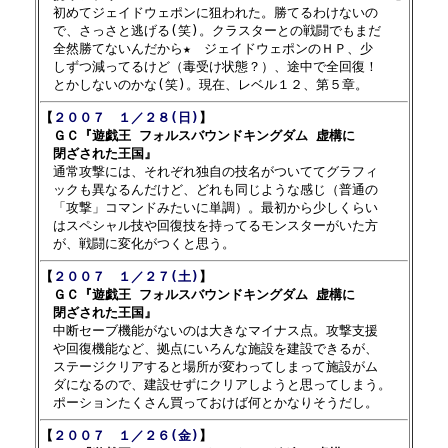

　初めてジェイドウェポンに狙われた。勝てるわけないの

　で、さっさと逃げる(笑)。クラスターとの戦闘でもまだ

　全然勝てないんだから★　ジェイドウェポンのＨＰ、少

　しずつ減ってるけど（毒受け状態？）、途中で全回復！

【
２００７　１／２８(日)
】

　ＧＣ『遊戯王 フォルスバウンドキングダム 虚構に

　閉ざされた王国』

　通常攻撃には、それぞれ独自の技名がついててグラフィ

　ックも異なるんだけど、どれも同じような感じ（普通の

　「攻撃」コマンドみたいに単調）。最初から少しくらい

　はスペシャル技や回復技を持ってるモンスターがいた方

【
２００７　１／２７(土)
】

　ＧＣ『遊戯王 フォルスバウンドキングダム 虚構に

　閉ざされた王国』

　中断セーブ機能がないのは大きなマイナス点。攻撃支援

　や回復機能など、拠点にいろんな施設を建設できるが、

　ステージクリアすると場所が変わってしまって施設がム

　ダになるので、建設せずにクリアしようと思ってしまう。

【
２００７　１／２６(金)
】
