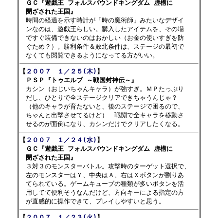
　ＧＣ『遊戯王 フォルスバウンドキングダム 虚構に

　閉ざされた王国』

　時間の経過を示す時計が「時の魔術師」みたいなデザイ

　ンなのは、遊戯王らしい。購入したアイテムを、その場

　ですぐ装備できないのはおかしい（お金の使いすぎを防

　ぐため？）。勝利条件＆敗北条件は、ステージの最初で

【
２００７　１／２５(木)
】

　ＰＳＰ『トゥエルブ ～戦国封神伝～』

　カシン（おじいちゃんキャラ）が強すぎ。ＭＰたっぷり

　だし、ひとりで全ステージクリアできちゃうんじゃ？

　（他のキャラが育たないと、後のステージで困るので、

　ちゃんと出撃させてるけど）　戦闘で全キャラを移動さ

【
２００７　１／２４(水)
】

　ＧＣ『遊戯王 フォルスバウンドキングダム 虚構に

　閉ざされた王国』

　３対３のモンスターバトル。攻撃時のターゲット選択で、

　左のモンスターはＹ、中央はＡ、右はＸボタンが割りあ

　てられている。ゲームキューブの種類が多いボタンを活

　用してて便利そうなんだけど、方向キーによる指定の方

【
２００７　１／２３(火)
】
