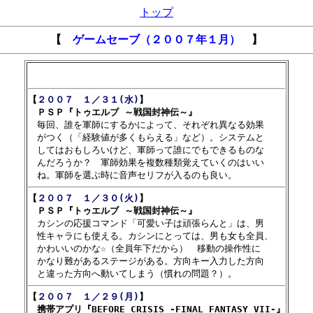
トップ
【
ゲームセーブ（２００７年１月）
】
【
２００７　１／３１(水)
】

　ＰＳＰ『トゥエルブ ～戦国封神伝～』

　毎回、誰を軍師にするかによって、それぞれ異なる効果

　がつく（「経験値が多くもらえる」など）。システムと

　してはおもしろいけど、軍師って誰にでもできるものな

　んだろうか？　軍師効果を複数種類覚えていくのはいい

【
２００７　１／３０(火)
】

　ＰＳＰ『トゥエルブ ～戦国封神伝～』

　カシンの応援コマンド「可愛い子は頑張らんと」は、男

　性キャラにも使える。カシンにとっては、男も女も全員、

　かわいいのかな☆（全員年下だから）　移動の操作性に

　かなり難があるステージがある。方向キー入力した方向

【
２００７　１／２９(月)
】

　携帯アプリ『BEFORE CRISIS -FINAL FANTASY VII-』