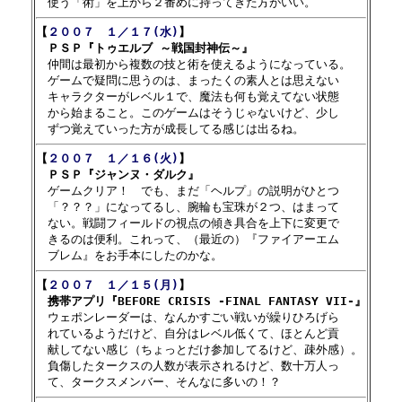
【
２００７　１／１７(水)
】

　ＰＳＰ『トゥエルブ ～戦国封神伝～』

　仲間は最初から複数の技と術を使えるようになっている。

　ゲームで疑問に思うのは、まったくの素人とは思えない

　キャラクターがレベル１で、魔法も何も覚えてない状態

　から始まること。このゲームはそうじゃないけど、少し

【
２００７　１／１６(火)
】

　ＰＳＰ『ジャンヌ・ダルク』

　ゲームクリア！　でも、まだ「ヘルプ」の説明がひとつ

　「？？？」になってるし、腕輪も宝珠が２つ、はまって

　ない。戦闘フィールドの視点の傾き具合を上下に変更で

　きるのは便利。これって、（最近の）『ファイアーエム

【
２００７　１／１５(月)
】

　携帯アプリ『BEFORE CRISIS -FINAL FANTASY VII-』

　ウェポンレーダーは、なんかすごい戦いが繰りひろげら

　れているようだけど、自分はレベル低くて、ほとんど貢

　献してない感じ（ちょっとだけ参加してるけど、疎外感）。

　負傷したタークスの人数が表示されるけど、数十万人っ
