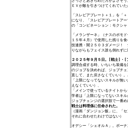
さっさとあきらめた方がよさそう。
ＥＶが敵を引きつけてくれていた
「スレビアプレート＋１」を「＋
になり、「スレビアプレートアー
の「コンビネーション：モクシャ
「メランザーネ」（ナスのポモド
１５年４月）で使用した残りを食
技連携・闇２５０３ダメージ！　
りながらもフェイス誰も倒れずに
２０２５年９月５日。[戦士]・[

調理合成する時、いちいち装備を
のジョブを決めれば、ジョブチェ
直して、また戻さなくていい）。
「上限になってないスキルが無い
えなくていい）、

「メインで使っているナイトから
学者は「上限になってないスキル
戦士は料理係に任命された。

（漫画「ダンジョン飯」に、「セ
それに合わせたわけではない）

オデシー「シェオルＡ」。ボーナ