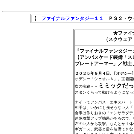
【
ファイナルファンタジー１１
ＰＳ２・ウィ
★ファイ
（スクウェア
『ファイナルファンタジー
【アンバスケード装備「ス
プレートアーマー」／戦士
２０２５年９月４日。[オデシー]

オデシー「シェオルＡ」。宝箱開
ミミックだっ
次の宝箱－－
スタンくらって動けるようになっ
ナイトでアンバス・エキスパート
相手は、いかにも強そうな巨人「
食事は作りおきの「エンサラダデ
遠隔攻撃アップ効果があるので、
左の巨人から攻撃。なんとか１体
ギガース、武器と盾を装備できな