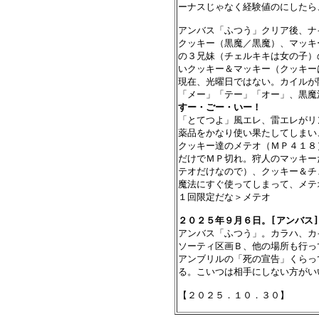
ーナスじゃなく経験値のにしたら
アンバス「ふつう」クリア後、ナ
クッキー（黒魔／黒魔）、マッキ
の３兄妹（チェルキキは女の子）
いクッキー＆マッキー（クッキー
現在、光曜日ではない。カイルが
すー・ごー・いー！

「とてつよ」風エレ、雷エレがリ
薬品をかなり使い果たしてしまい
クッキー達のメテオ（ＭＰ４１８
だけでＭＰ切れ。狩人のマッキー
テオだけなので）、クッキー＆チ
魔法にすぐ使ってしまって、メテ
１回限定だな＞メテオ

２０２５年９月６日。[アンバス]

アンバス「ふつう」。カラハ、カ
ソーティ区画Ｂ、他の場所も行っ
アンブリルの「死の宣告」くらっ
る。こいつは相手にしない方がいい