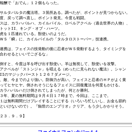
報酬で「おでん」１２個もらった。

サルタバルタの魔法塔。３箇所ある。調べたが、ポイントが見つからない。

度、戻って調べ直し。ポイント発見。今度も戦闘。

スは、カラハバルハ、カイルパイル、ロベルアクベル（過去世界の人物）、

トットII、キング・オブ・ハーツ。

虎を１匹連れている。獣使いのようだ。

ＷＳ「瞬」に、カイルパイルの「タルタロストーパー」技連携。

連携は、フェイスの技発動の後に忍者がＷＳ発動するよう、タイミングを

合わせるといいでござるな」

倒すと、今度は羊を呼び出す獣使い。羊は無視して、獣使いを攻撃。

アクベルが「ストンジャ」を唱える（めったに見られない魔法）。シャン

IIのマジックバースト１２６７ダメージ。

、敵、今までのより強い。防御力が高い。フェイスと忍者のＨＰがよく黄

ってヒヤヒヤ。倒されそうになるフェイスに回復魔法を何度もかける。

カラハバルハだけ倒されてしまったが、何とか勝利。

３年、夏の無料期間は９月４日１７時まで。今回は、ここまで。

１は無料期間だけプレイすることにする（いろいろ忙しいし、お金も節約

といけないので）。『蝕世のエンブリオ』クリア、もう少しかかりそう。
