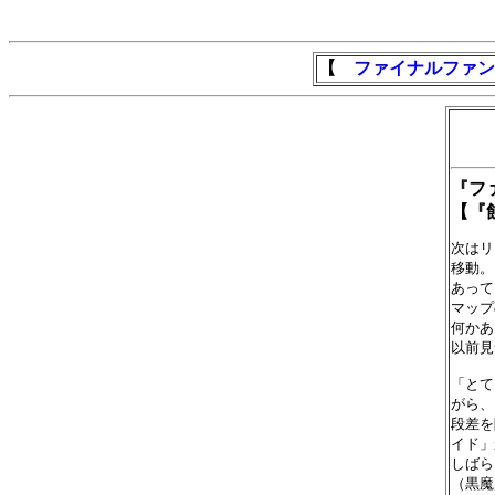
【
ファイナルファン
『フ
【『
次はリ
移動。
あって
マップ
何かあ
以前見
「とて
がら、
段差を
イド」
しばら
（黒魔