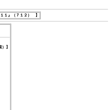
１１』（７１２） 】
索）】