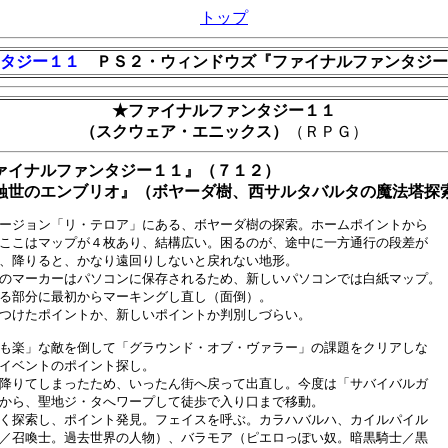
トップ
タジー１１
ＰＳ２・ウィンドウズ『ファイナルファンタジー
★ファイナルファンタジー１１
（スクウェア・エニックス）
（ＲＰＧ）
ァイナルファンタジー１１』（７１２）
蝕世のエンブリオ』（ボヤーダ樹、西サルタバルタの魔法塔探
ージョン「リ・テロア」にある、ボヤーダ樹の探索。ホームポイントから

ここはマップが４枚あり、結構広い。困るのが、途中に一方通行の段差が

、降りると、かなり遠回りしないと戻れない地形。

のマーカーはパソコンに保存されるため、新しいパソコンでは白紙マップ。

る部分に最初からマーキングし直し（面倒）。

つけたポイントか、新しいポイントか判別しづらい。

も楽」な敵を倒して「グラウンド・オブ・ヴァラー」の課題をクリアしな

イベントのポイント探し。

降りてしまったため、いったん街へ戻って出直し。今度は「サバイバルガ

から、聖地ジ・タへワープして徒歩で入り口まで移動。

く探索し、ポイント発見。フェイスを呼ぶ。カラハバルハ、カイルパイル

／召喚士。過去世界の人物）、バラモア（ピエロっぽい奴。暗黒騎士／黒
