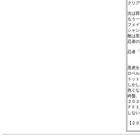
クリア
次は西
もう一
フェイ
シャン
敵は黒
忍者の
忍者「
　　　
黒虎を
ロベル
トット
しかし
色くな
終盤、
２０２
ＦＦ１
しない