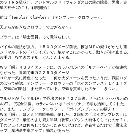
のＳＴＲを吸収）、アジドマルジド（ウィンダス口の院の院長。黒魔／赤

星の神子(みこ)。戦闘開始！

前は「Templar Clawler」（テンプラー・クロウラー）。

天ぷらが好きなクロウラーでござるか？」

プラー」は「騎士団員」って意味らしい。

パイルの魔法が強力。１５００ダメージ前後。彼はＭＰの減りがかなり速

ジドマルジドの「パライズ」で、敵がマヒにかかった。動きが時々止まる。

片手刀、投てきスキル、ぐんぐん上がる。

ＷＳ「瞬」４３３４ダメージに、カラハバルハの「ルナーベイ」が技連携

ながった。追加で重力２２５０ダメージ。

ＨＰが一気に黄色くなった！　何か大ダメージを受けたようだ。戦闘ログ

のぼって確認。テンプラー・クロウラーの「ポイズンブレス」１４１７ダ

。空蝉の幻影は、まだ残っている。空蝉を貫通したのか！　きつい。

マルジドが「ケアルIV」で忍者のＨＰ７２７回復。さらにカラハバルハの

ルVI」で完全回復。カラハバルハは「ポイゾナ」で毒も治療してくれた。

い。また、テンプラー・クロウラー、「ポイズンブレス」の構え！

ＷＳ「瞬」、ほとんど同時発動。倒した。２回めの「ポイズンブレス」は

ダメージで、最初のより威力半減（攻撃力ダウンの弱体くらったのか？）。

子のフェイスは何もしてなかったみたいだけど、存在するだけで「魔法攻

ップ、魔法命中率アップ」効果があった。
