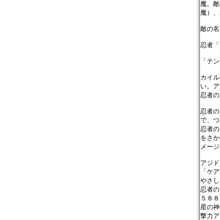
魔。敵
魔）、
敵の名
忍者「
「テン
カイル
い。ア
忍者の
忍者の
で、つ
忍者の
をさか
メージ
アジド
「ケア
やさし
忍者の
５８８
星の神
撃力ア