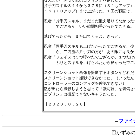
なんとか「黒づくめのゴブリン」を倒した。

片手刀スキル３４４から３７８に（３４もアップ）
１５（１０アップ）まで上がった。１回の戦闘で、
忍者「片手刀スキル、まだまだ鍛え足りてなかった
　　　でござるが、いい戦闘相手だったでござる。
逃げてったから、また出てくるよ、きっと。

忍者「両手刀スキルも上げたかったでござるが、少
　　　ら、二刀流の片手刀の方が、あの敵には良か
忍者「フェイスは５つ呼べたでござるか。１つだけ
　　　ぷりとスキルを上げられたから良かったでござ
スクリーンショット画像を撮影するボタンがどれだ
スクリーンショット撮影できなかった。（いったん
コントローラーのコンフィグを確認できない）

敵が出たら撮影しようと思って「獣写器」を装備さ
ゴブリン」は撮影できないキャラだった。

→
ファイ
巴かずみ