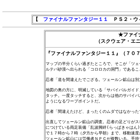
【
ファイナルファンタジー１１
ＰＳ２・ウィ
★ファイ
（スクウェア・エ
『ファイナルファンタジー１１』（７０
マップの半分くらい過ぎたところで、そこが「ツェ
ルテパ砂漠へ出られる「コロロカの洞門」であること
忍者「道を間違えたでござる。ツェールン鉱山は別方
地図の奥の方に、明滅している「サバイバルガイド
タッチ。一度タッチすると、次からは他のサバイバ
ようになるワープポイントだ。

忍者「間違えたけど、まったくのムダではなかったで
出直してツェールン鉱山の調査。忍者の足どりがス
につけている両足装備「乱波脚絆(らっぱきゃはん)
で１７時から７時（夕方から早朝）まで、移動速度
ツェールン鉱山には労働者ＮＰＣが複数いる。手持