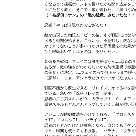
くなるまで採掘ポイントで掘りながら聞き込みをし
（「名探偵コナン」の「黒の組織」みたいだな！！
忍者「やっぱり現れたでござるな！」

敵が出現した物語ムービーの後、すぐ戦闘にはなら
べると戦闘が始まる。こういう「不意打ち」的な出
ができてないことが多い（かけた守備魔法の効果が
ひと呼吸おいてくれるのは、ありがたい。

装備を再確認。フェイスは誰を呼ぼうか……忍者のサ
あるが、敵の強さがわからないから防御重視で赤魔
の美女）に決定。……フェイスって何キャラまで呼べ
（忘却）　まぁ、アシェラだけでいいか（たぶん）。
戦闘不能から蘇生できる「リレイズ」かけるのを忘
ている。急いで「呪符リレイズ」使用。

忍者の片手刀スキルが０．５アップ！　０．４アッ
回避スキルもどんどんアップしていく。敵が強い証拠
アシェラが防御魔法をかけてくれる。「プロテスＶ」
ュII」「スロウII」「パライズII」。

忍者のＨＰがたびたび黄色くなる。自分でも「ケアル
マヒ、暗闇も使ってくる強敵。「パラナ」「ブライ