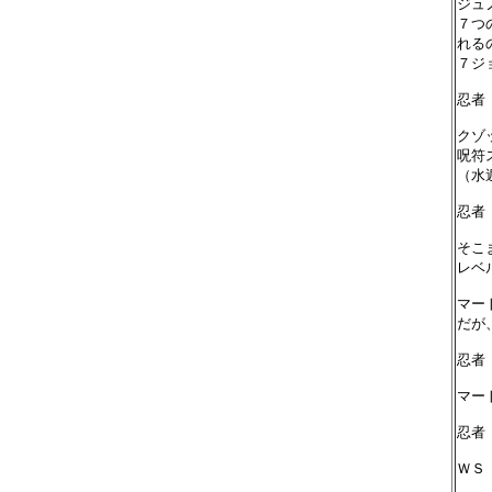
ジュ
７つ
れる
７ジ
忍者
クゾ
呪符
（水
忍者
そこ
レベ
マー
だが
忍者
マー
忍者
ＷＳ