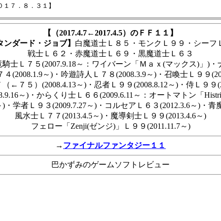
【（2017.4.7←2017.4.5）のＦＦ１１】
タンダード・ジョブ】
白魔道士Ｌ８５・モンクＬ９９・シーフ
戦士Ｌ６２・赤魔道士Ｌ６９・黒魔道士Ｌ６３
竜騎士Ｌ７５(2007.9.18～：ワイバーン「Ｍａｘ(マックス)」)・ナイト
(2008.1.9～)・吟遊詩人Ｌ７８(2008.3.9～)・召喚士Ｌ９９(2008
７５）(2008.4.13～)・忍者Ｌ９９(2008.8.12～)・侍Ｌ９９(20
.9.16～)・からくり士Ｌ６６(2009.6.11～：オートマトン「Histr
～)・学者Ｌ９３(2009.7.27～)・コルセアＬ６３(2012.3.6～)・青魔
風水士Ｌ７７(2013.4.5～)・魔導剣士Ｌ９９(2013.4.6～)
フェロー「Zenji(ゼンジ)」Ｌ９９(2011.11.7～)
→
ファイナルファンタジー１１
巴かずみのゲームソフトレビュー