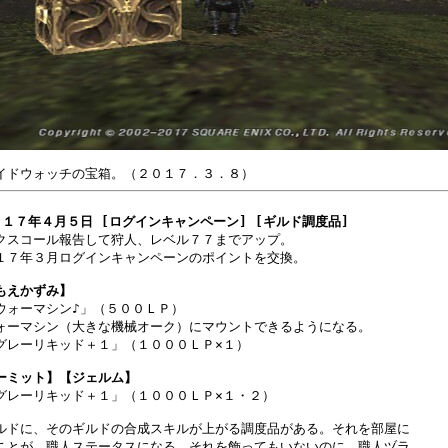
０１７年４月５日 [ログインキャンペーン] [ギルド調度品]
クスコール報告して狩人、レベル７７までアップ。

１７年３月ログインキャンペーンのポイントを交換。

もえかずみ】
「ウォーマシン♪」（５００ＬＰ）

ォーマシン（大きな機械オーク）にマウントできるようになる。

グレーリキッド＋１」（１０００ＬＰ×１）

ーミット】【ジェルム】
「グレーリキッド＋１」（１０００ＬＰ×１・２）

ルドに、そのギルドの合成スキルが上がる調度品がある。それを部屋に

ことが、職人ステータスになる。それを飾ってもいないのに、職人ヅラ
