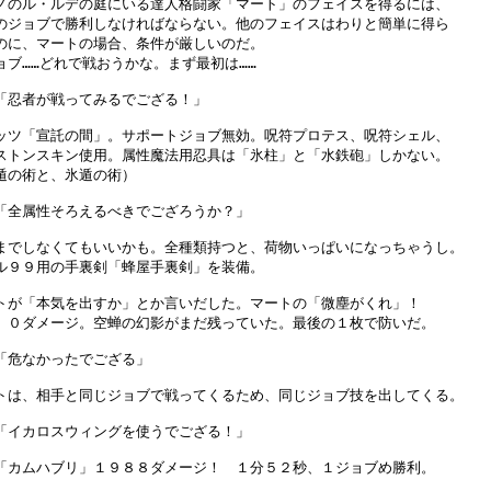
ノのル・ルデの庭にいる達人格闘家「マート」のフェイスを得るには、

のジョブで勝利しなければならない。他のフェイスはわりと簡単に得ら

のに、マートの場合、条件が厳しいのだ。

ョブ……どれで戦おうかな。まず最初は……

「忍者が戦ってみるでござる！」

ッツ「宣託の間」。サポートジョブ無効。呪符プロテス、呪符シェル、

ストンスキン使用。属性魔法用忍具は「氷柱」と「水鉄砲」しかない。

遁の術と、氷遁の術）

「全属性そろえるべきでござろうか？」

までしなくてもいいかも。全種類持つと、荷物いっぱいになっちゃうし。

ル９９用の手裏剣「蜂屋手裏剣」を装備。

トが「本気を出すか」とか言いだした。マートの「微塵がくれ」！

、０ダメージ。空蝉の幻影がまだ残っていた。最後の１枚で防いだ。

「危なかったでござる」

トは、相手と同じジョブで戦ってくるため、同じジョブ技を出してくる。

「イカロスウィングを使うでござる！」

「カムハブリ」１９８８ダメージ！　１分５２秒、１ジョブめ勝利。
