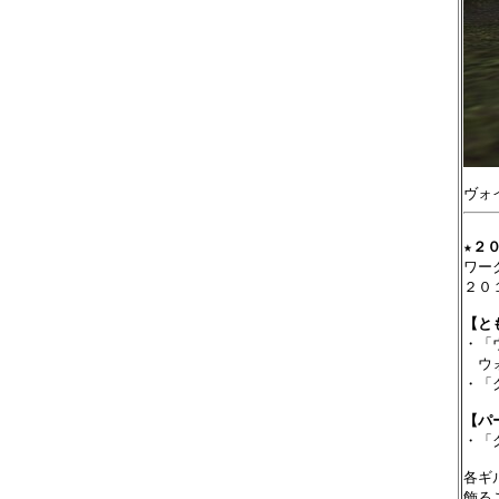
★
２
ワー
２０
【と

・
　ウ
・「
【パ

・
各ギ
飾る