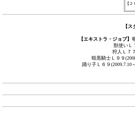
【ス
【エキストラ・ジョブ】
獣使いＬ７４
狩人Ｌ７７（←
暗黒騎士Ｌ９９(2008
踊り子Ｌ６９(2009.7.10