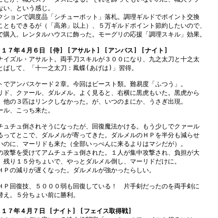
ない、という感じ。

クションで調度品「シチューポット」落札。調理ギルドでポイント交換

こともできるが（「高弟」以上）、５万ギルドポイント節約したいので、

で購入。レンタルハウスに飾った。モーグリの応援「調理スキル」効果。

１７年４月６日 [侍] [アサルト] [アンバス] [ナイト]
ナイズル・アサルト。両手刀スキルが３００になり、九之太刀と十之太

とばして、「十一之太刀：鳳蝶(あげは)」習得。

トでアンバスケード２章。今回はビースト類。難易度「ふつう」。

リド、クァール、ダルメル。よく見ると、右横に黒虎もいた。黒虎から

。他の３匹はリンクしなかった。が、いつのまにか、うさぎ出現。

ール、こっち来た。

チュチュ倒されそうになったが、回復魔法かける。もう少しでクァール

るってとこで、ダルメルが寄ってきた。ダルメルのＨＰを半分も減らせ

いのに、マーリドも来た（全部いっぺんに来るよりはマシだが）。

の攻撃を受けてアムチュチュ倒された。１人が集中攻撃され、負担が大

。残り１５分ちょいで、やっとダルメル倒し、マーリドだけに。

ＨＰの減りが遅くなった。ダルメルが強かったらしい。

ＨＰ回復技、５０００弱も回復している！　片手剣だったのを両手剣に

替え。５分ちょい前に勝利。

１７年４月７日 [ナイト] [フェイス取得戦]