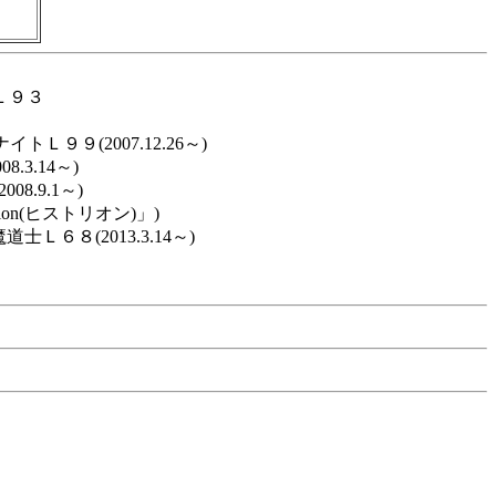
Ｌ９３
Ｌ９９(2007.12.26～)
.3.14～)
08.9.1～)
ion(ヒストリオン)」)
道士Ｌ６８(2013.3.14～)