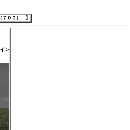
（７００） 】
イン