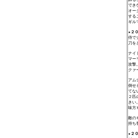
でき
オー
する
ギル
★
２０
侍で
刀を
ナイ
マー
攻撃
クァ
アム
倒せ
てな
２匹
きい
味方
敵の
持ち
★
２０