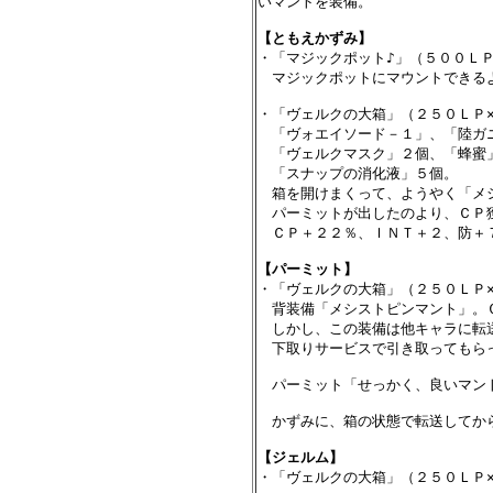
いマントを装備。

【ともえかずみ】

・「マジックポット♪」（５００ＬＰ
　マジックポットにマウントできるよ
・「ヴェルクの大箱」（２５０ＬＰ×
　「ヴォエイソード－１」、「陸ガ
　「ヴェルクマスク」２個、「蜂蜜
　「スナップの消化液」５個。

　箱を開けまくって、ようやく「メシ
　パーミットが出したのより、ＣＰ獲
　ＣＰ＋２２％、ＩＮＴ＋２、防＋７
【パーミット】

・「ヴェルクの大箱」（２５０ＬＰ×
　背装備「メシストピンマント」。Ｃ
　しかし、この装備は他キャラに転
　下取りサービスで引き取ってもらっ
　パーミット「せっかく、良いマント
　かずみに、箱の状態で転送してから
【ジェルム】

・「ヴェルクの大箱」（２５０ＬＰ×