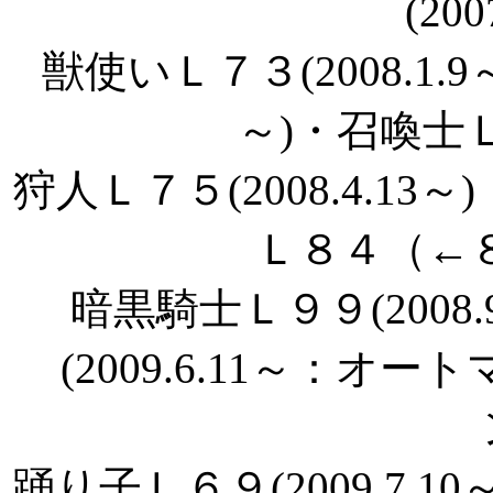
(200
獣使いＬ７３(2008.1.9
～)・召喚士Ｌ９
狩人Ｌ７５(2008.4.13～
Ｌ８４（←８３
暗黒騎士Ｌ９９(2008
(2009.6.11～：オー
踊り子Ｌ６９(2009.7.10