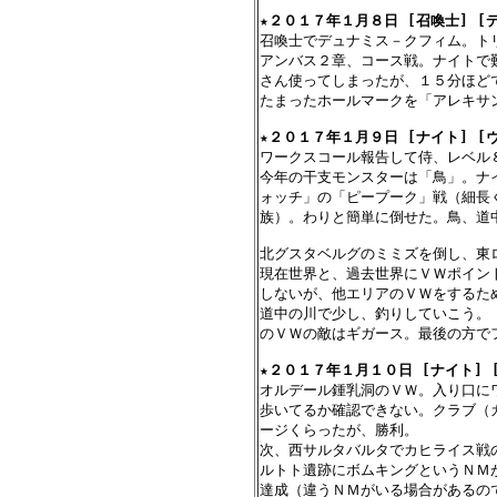
★
２０１７年１月８日 [召喚士] [デ
召喚士でデュナミス－クフィム。ト
アンバス２章、コース戦。ナイトで
さん使ってしまったが、１５分ほどで
たまったホールマークを「アレキサン
★
２０１７年１月９日 [ナイト] [
ワークスコール報告して侍、レベル８
今年の干支モンスターは「鳥」。ナ
ォッチ」の「ピープーク」戦（細長
族）。わりと簡単に倒せた。鳥、道中
北グスタベルグのミミズを倒し、東ロ
現在世界と、過去世界にＶＷポイン
しないが、他エリアのＶＷをするため
道中の川で少し、釣りしていこう。
のＶＷの敵はギガース。最後の方で
★
２０１７年１月１０日 [ナイト] 
オルデール鍾乳洞のＶＷ。入り口に
歩いてるか確認できない。クラブ（
ージくらったが、勝利。

次、西サルタバルタでカヒライス戦
ルトト遺跡にボムキングというＮＭ
達成（違うＮＭがいる場合があるので