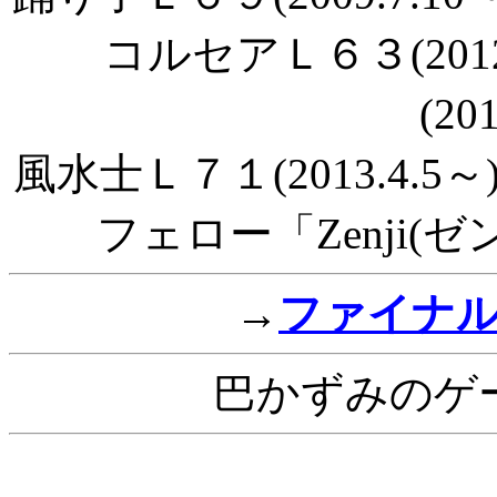
コルセアＬ６３(201
(20
風水士Ｌ７１(2013.4.5～
フェロー「Zenji(ゼン
→
ファイナ
巴かずみのゲ