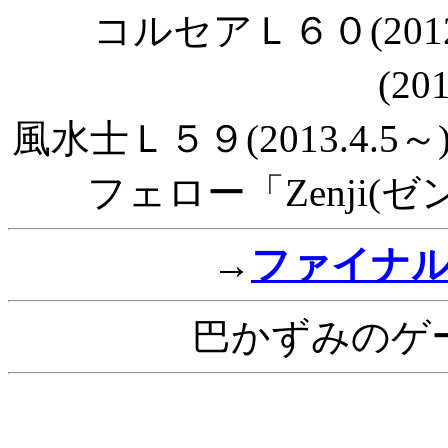
コルセアＬ６０(201
(20
風水士Ｌ５９(2013.4.5～
フェロー「Zenji(ゼン
→
ファイナ
巴かずみのゲ