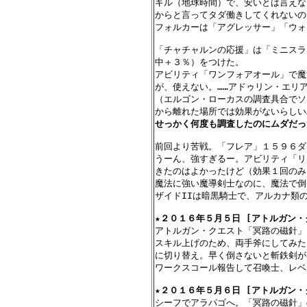
ギル（地球時間）で、安いとは言えな
からと言ってタダ働きしてくれないの
フォルカーは「アグレッサー」「ウォ
「チャチャルンの応援」は「ミニスラ
中＋３％）をつけた。

アビリティ「ワンフォアオール」で魔
が、使えない。……アドゥリン・エリア
（エルゴン・ローカスの調査具合でソ
せっかく何度も調査したのにムダだっ
前回より苦戦。「フレア」１５９６ダ
うーん、強すぎるー。アビリティ「リ
きたのはよかったけど（効果１回のみ
魔法に強い魔導剣士なのに、魔法で倒さ
ザイドIIは暗黒騎士で、アルカナ類の
★
２０１６年５月５日 [アトルガン・
アトルガン・クエスト「冥路の磁針」
スキル上げのため、両手斧にしてみた
に切り替え。早く倒さないと斬鉄剣が
ワークスコール報告して召喚士、レベ
★
２０１６年５月６日 [アトルガン・
シーフでアラパゴへ。「冥路の磁針」