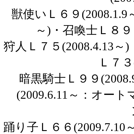
獣使いＬ６９(2008.1.9
～)・召喚士Ｌ８９（←
狩人Ｌ７５(2008.4.13～
Ｌ７３(2
暗黒騎士Ｌ９９(2008
(2009.6.11～：オー
踊り子Ｌ６６(2009.7.10