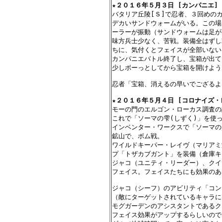
★
２０１６年５月３日 [カンパニエ] 
バタリア丘陵[Ｓ]で忍者、３回めのカ
デカいサンドウォームがいる。この場
ーラーが振動（サンドウォームは足が
味方兵士少なく、苦戦。装備全はずし
ちに、気付くとフェイスが全部いない
カンパニエバトル終了し、宝箱が出て
少しボーっとしてから宝箱を開けよう
忍者「宝箱、消えるの早いでござるよ
★
２０１６年５月４日 [コロナイズ・
モーの門のエルゴン・ローカス調査の
これで「ソーマの雫(しずく)」を使
インベンター・ワークスで「ソーマの
鉱山で、ボム戦。

ワイルドキーパー・レイヴ（マリアミ
プ「トザカブガント」を装備（倉庫キ
ジャコ（ユニティ・リーダー）、クイ
フェイス。フェイスたちにも効果のあ
ジャコ（シーフ）のアビリティ「コン
（敵にターゲットされているキャラに
モグガーデンのアシスタントであるク
フェイス効果がアップするらしいので