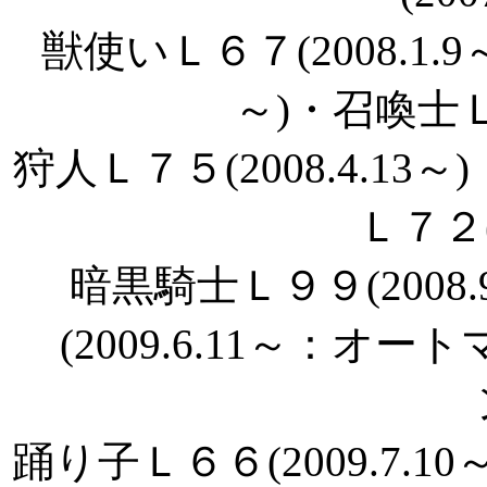
獣使いＬ６７(2008.1.9
～)・召喚士Ｌ８
狩人Ｌ７５(2008.4.13～
Ｌ７２(2
暗黒騎士Ｌ９９(2008
(2009.6.11～：オー
踊り子Ｌ６６(2009.7.10