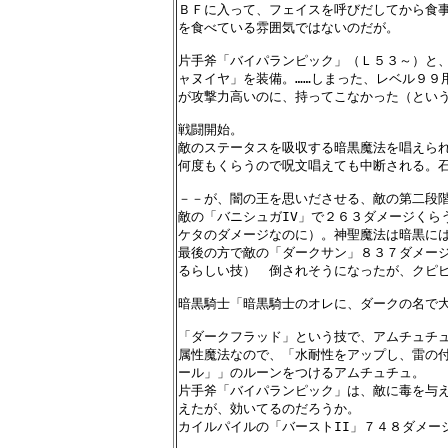
ＢＦに入って、フェイスを呼びだしてから食事
を食べている雰囲気ではないのだが。

片手斧「バイパランピック」（Ｌ５３～）と、
ャヌイヤ」を装備。……しまった、レベル９９
が攻撃力高いのに、持ってこなかった（という
戦闘開始。

敵のステータスを吸収する暗黒魔法を唱えられ
何度もくらうので呪文唱えても中断される。石
－－が、闇の王を思いださせる、敵の第二段階
敵の「バニシュガIV」で２６３ダメージくら
ケタのダメージなのに）。神聖魔法は暗黒には
最後の方で敵の「ダークサン」８３７ダメージ
るらしい技）　倒されそうになったが、クピピ
暗黒騎士「暗黒騎士のオレに、ダークの名で大
「ダークフラッド」という技で、アムチュチュ
属性魔法なので、「水耐性をアップし、雷の付
ール」」のルーンをつけるアムチュチュ。

片手斧「バイパランピック」は、敵に毒を与え
えたが、効いてるのだろうか。

カイルパイルの「バーストII」７４８ダメー