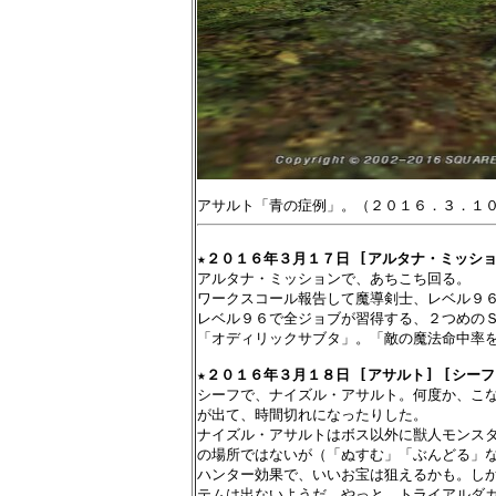
★
２０１６年３月１７日 [アルタナ・ミッショ
アルタナ・ミッションで、あちこち回る。

ワークスコール報告して魔導剣士、レベル９６
レベル９６で全ジョブが習得する、２つめのＳ
「オディリックサブタ」。「敵の魔法命中率を
★
２０１６年３月１８日 [アサルト] [シーフ
シーフで、ナイズル・アサルト。何度か、こな
が出て、時間切れになったりした。

ナイズル・アサルトはボス以外に獣人モンスタ
の場所ではないが（「ぬすむ」「ぶんどる」な
ハンター効果で、いいお宝は狙えるかも。しか
テムは出ないようだ。やっと、トライアルダガ