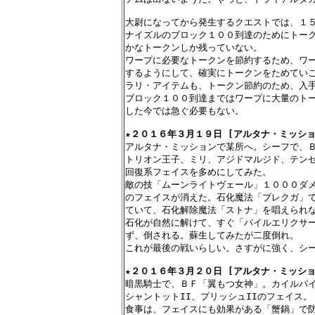
大尉になってから発生するクエストでは、１５
ナイズルのブロック１００到達のためにトーク
かなトークンしか残っていない。

ワープに必要なトークンを節約するため、ワー
するようにして、確実にトークンをためていこ
ラリ・アイテムも、トークン節約のため、入手
ブロック１００到達まではワープに大量のトー
した今では急ぐ必要もない。

★
２０１６年３月１９日 [アルタナ・ミッショ
アルタナ・ミッションで某所へ。シーフで、Ｂ
トリオン王子、ミリ、アジドマルジド、テンゼ
回復系フェイスを多めにしてみた。

敵の技「ムーンライトヴェール」１０００ダメ
のフェイスが消えた。石化魔法「ブレクガ」で
ていて、石化解除魔法「ストナ」を唱えられな
石化が自然に解けて、すぐ「バイルエリクサー
ず、倒される。蘇生してみたが二度倒れ。

これが最後の戦いらしい。さすがに強く、シー
★
２０１６年３月２０日 [アルタナ・ミッショ
暗黒騎士で、ＢＦ「翼もつ女神」。カイルパイ
シャントットII、プリッシュIIのフェイス。

食事は、フェイスにも効果がある「蟹鍋」で防