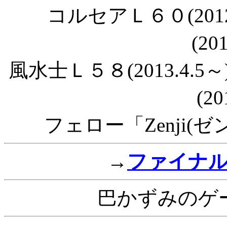
コルセアＬ６０(201
(20
風水士Ｌ５８(2013.4
(20
フェロー「Zenji(ゼン
→
ファイナ
巴かずみのゲ