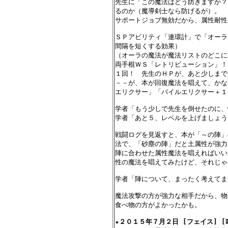
先生に「この魔法はどう防ぎますか？
るのか（魔導剣士なら防げるが）。

サポートジョブ無効だから、属性耐性
ＳＰアビリティ「連環計」で「オーラ
間隔を短くする効果）

（オーラの魔法が魔法リストのどこに
両手棍ＷＳ「レトリビューション」！
１回！　先生のＨＰが、あと少しまで
－－が、本が回復魔法を唱えて、かな
エリクサー」「バイルエリクサー＋１
学者「もう少しで先生を倒せたのに、
学者「あと５、レベルを上げましょう」
戦闘ログを見返すと、本が「～の陣」
法で、「砂塵の陣」だと土属性が強力
陣に合わせた属性魔法を唱えればいい
性の魔法を唱えてみたけど、それじゃ
学者「陣について、まったく考えてま
魔法攻撃の方が強力な相手だから、物
食べ物の方がよかったかも。

★
２０１５年７月２日 [フェイス] [