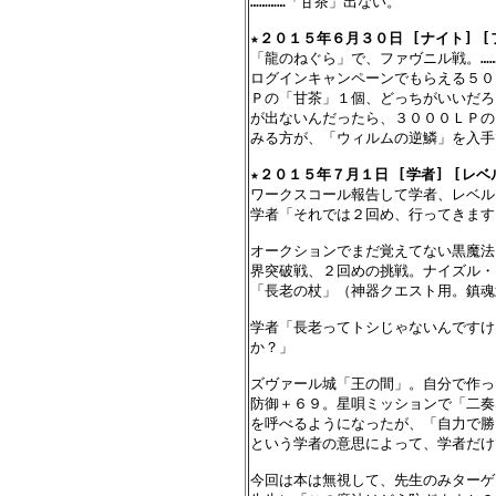
…………「甘茶」出ない。

★
２０１５年６月３０日 [ナイト] [
「龍のねぐら」で、ファヴニル戦。………
ログインキャンペーンでもらえる５０
Ｐの「甘茶」１個、どっちがいいだろ
が出ないんだったら、３０００ＬＰの
みる方が、「ウィルムの逆鱗」を入手
★
２０１５年７月１日 [学者] [レベ
ワークスコール報告して学者、レベル
学者「それでは２回め、行ってきます」
オークションでまだ覚えてない黒魔法
界突破戦、２回めの挑戦。ナイズル・
「長老の杖」（神器クエスト用。鎮魂
学者「長老ってトシじゃないんですけ
か？」

ズヴァール城「王の間」。自分で作っ
防御＋６９。星唄ミッションで「二奏
を呼べるようになったが、「自力で勝
という学者の意思によって、学者だけ
今回は本は無視して、先生のみターゲ