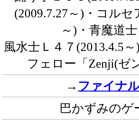
(2009.7.27～)・コル
～)・青魔道士Ｌ６
風水士Ｌ４７(2013.4.5～
フェロー「Zenji(ゼン
→
ファイナ
巴かずみのゲ