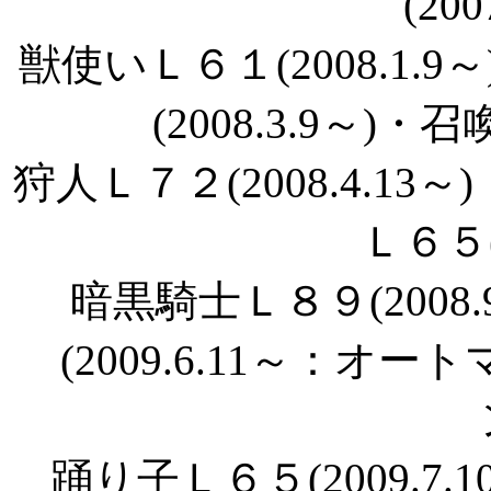
(200
獣使いＬ６１(2008.1
(2008.3.9～)・召
狩人Ｌ７２(2008.4.13～
Ｌ６５(2
暗黒騎士Ｌ８９(2008
(2009.6.11～：オー
踊り子Ｌ６５(2009.7