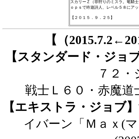
スカリーＺ（罪狩りのミスラ。竜騎士
ｏｐｓで吟遊詩人、レベル５８にアッ
【（2015.7.2←
【スタンダード・ジョ
７２・
戦士Ｌ６０・赤魔道
【エキストラ・ジョブ】
イバーン「Ｍａｘ(マ