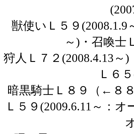
(200
獣使いＬ５９(2008.1.9
～)・召喚士Ｌ８
狩人Ｌ７２(2008.4.13～
Ｌ６５(2
暗黒騎士Ｌ８９（←８８）(
Ｌ５９(2009.6.11～：
オ