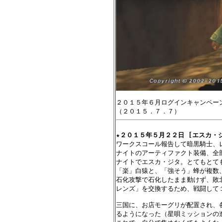
２０１５年６月ログインキャンペー
★
２０１５年５月２２日 [エスカ・ジ
ワークスコール報告して暗黒騎士、レ
ナイトのアーティファクト装備、全
ナイトでエスカ・ジタ。とてもとて
「楽」白猿と、「強そう」蜂が複数
石化攻撃で石化したまま動けず、敗
レンズ」を交換するため、戦闘して１
三国に、お店モーグリが配置され、
るようになった（星唄ミッションの