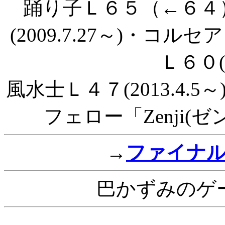
踊り子Ｌ６５（←６４）(2
(2009.7.27～)・コルセ
Ｌ６０(2
風水士Ｌ４７(2013.4.5～
フェロー「Zenji(ゼン
→
ファイナ
巴かずみのゲ