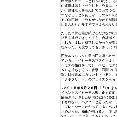
巨大獣ベヒーモスと戦うのだが、その
の連携練習をさせられる。ＷＳは、
が、属性などを意識して自分でつな
つながることがあるが、このＷＳの
るのは困難。（ＷＳがつながる制限時
組み合わせが多すぎて覚えられない
たった２択を選び続けるだけなのに
格数を達成できなくても、合計ポイ
くれる。１回も成功しなかったが努
なかった。何度やっても、さっぱり
西サルタバルタに紫の巨大獣ベヒー
ている。「ベヒーモスマスク＋１」
ーモスの格好をして）、ベヒーモスを
ＷＳを放ちまくって攻撃。戦闘中に
撃。目標達成にカウントされると、貢
「クポフリート」のフェイスをもら
★
２０１５年５月２６日 [「INTよ
イベントのベヒーモス戦。倒す直前
解除され、倒した瞬間に戦闘に参加
トされない。バグ？　と思ったが、理
「プレイヤーにかかっているレベル
ためだった。秘術が切れると、少し
で行って、かけ直してもらわないと