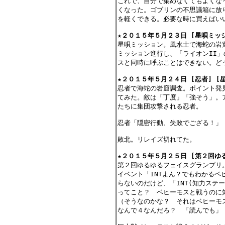
これで、自分で集めなくてもよくな
くなった。ゴブリンの不思議箱に放
を軽くできる。必要な時に買えばい
★
２０１５年５月２３日 [星唄ミッシ
星唄ミッション。風水士で海蛇の岩窟
ミッション進行し、「ライオンII」
スと同時に呼ぶことはできない。どう
★
２０１５年５月２４日 [忍者] [
忍者で海蛇の岩窟調査。ポイント発
てみた。敵は「丁度」「強そう」。
たちに集団攻撃される忍者。

忍者「隠密行動、失敗でござる！」

敗北。リレイズ切れてた。

★
２０１５年５月２５日 [第２回ゆ
第２回ゆるゆるフェイスグランプリ。
イベント「INTよん？でもわかるベ
らないのだけど、「INT(知力ステ
ってこと？　ベヒーモスと戦うのに知
（そうなのかな？　それはベヒーモス
なんで４なんだろ？　「読んでも」