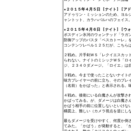
★
２０１５年４月５日 [ナイト] [ア
アドゥリン・ミッションのため、ヨルシ
ャントット、カラハバルハのフェイス。
★
２０１５年４月６日 [ナイト] [ウ
ボスディン氷河のウォンテッド「ラガン
防御アップのパスタ「ペスカトーレ」を
コンテンツレベル１２５だが、こちらは
２戦め。片手剣ＷＳ「レクイエスカット
られない。ナイトのミシックＷＳ「ロイ
ジ、２３４０ダメージ。「ロイエ」は自
３戦め。今まで使ったことないナイトの
味方プレイヤーの前に立ち、そのプレイ
（名前）をかばった」と表示される。味
４戦め。後衛にいる白魔さんが攻撃され
かばってみる。が、ダメージは白魔さん
かばう相手の前に位置しないといけない
構図上、難しい（カメラ視点を逆にしな
最もダメージを受けやすく、何度か倒さ
てみた。「かばう」が発動すると、「か