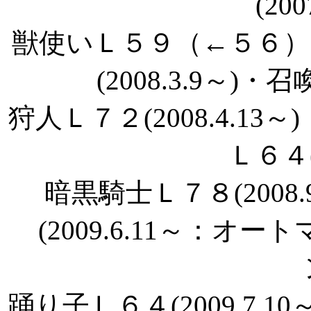
(200
獣使いＬ５９（←５６）(2
(2008.3.9～)・召
狩人Ｌ７２(2008.4.13～
Ｌ６４(2
暗黒騎士Ｌ７８(2008
(2009.6.11～：オー
踊り子Ｌ６４(2009.7.10