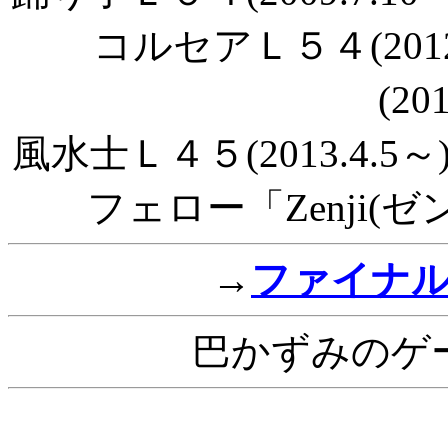
コルセアＬ５４(201
(20
風水士Ｌ４５(2013.4.5～
フェロー「Zenji(ゼン
→
ファイナ
巴かずみのゲ