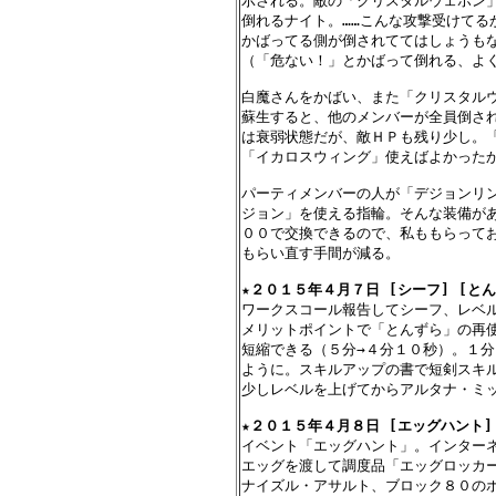
示される。敵の「クリスタルウェポン」
倒れるナイト。……こんな攻撃受けてる
かばってる側が倒されててはしょうもな
（「危ない！」とかばって倒れる、よく
白魔さんをかばい、また「クリスタルウ
蘇生すると、他のメンバーが全員倒され
は衰弱状態だが、敵ＨＰも残り少し。「
「イカロスウィング」使えばよかったか
パーティメンバーの人が「デジョンリン
ジョン」を使える指輪。そんな装備があ
００で交換できるので、私ももらってお
もらい直す手間が減る。

★
２０１５年４月７日 [シーフ] [とん
ワークスコール報告してシーフ、レベル
メリットポイントで「とんずら」の再使
短縮できる（５分→４分１０秒）。１分
ように。スキルアップの書で短剣スキル
少しレベルを上げてからアルタナ・ミッ
★
２０１５年４月８日 [エッグハント] 
イベント「エッグハント」。インターネ
エッグを渡して調度品「エッグロッカー
ナイズル・アサルト、ブロック８０のボ