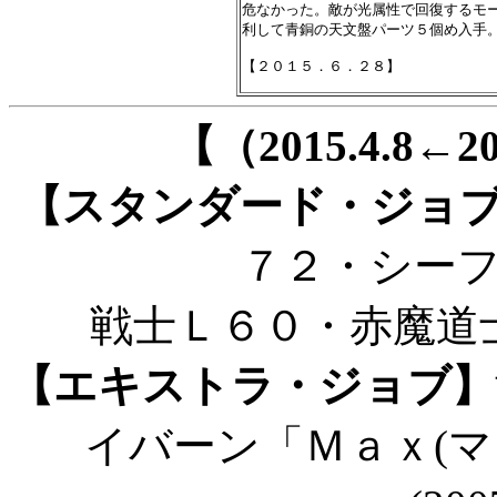
危なかった。敵が光属性で回復するモー
利して青銅の天文盤パーツ５個め入手。
【（2015.4.8←
【スタンダード・ジョ
７２・シー
戦士Ｌ６０・赤魔道
【エキストラ・ジョブ】
イバーン「Ｍａｘ(マ