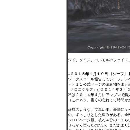
★
２０１５年１月１９日 [シーフ] 
ワークスコール報告してシーフ、レベ
ＦＦ１１公式ページの読み物をまとめ
 クロニクルズ」が２０１４年３月２
私は２０１４年４月にアマゾンで購入
（このネタ、書くの忘れてて時間がか
辞典のような、ブ厚い本。豪華にケ
の、ずっしりとした重みがある。全
６００ページ超。後ろ４分の１くらい
せっかく買ったのだが、まだあまり読