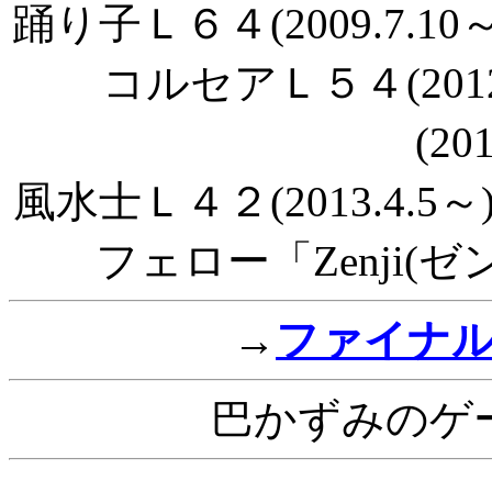
踊り子Ｌ６４(2009.7.10
コルセアＬ５４(201
(20
風水士Ｌ４２(2013.4.5～
フェロー「Zenji(ゼン
→
ファイナ
巴かずみのゲ