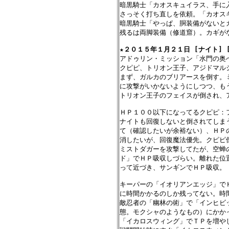
暗黒騎士「カオスキュイラス、手に入
さっそく打ち直しを依頼。「カオスキ
暗黒騎士「やっぱ、胴装備がないとカ
残るは両脚装備（修道窟）。カギが
★
２０１５年１月２１日 [ナイト] 
アドゥリン・ミッション「水門の奥へ
クピピ、トリオン王子、アジドマルジ
まず、ガルカのブリアースを倒す。
に攻撃がいかないようにしつつ、も
トリオン王子のフェイスが倒され、ア
ＨＰ１００以下になってるクピピ：フ
ナイトも回復しないと倒されてしま
て（確認したいが余裕ない）、ＨＰ
消したいが、回復魔法優先。クピピ倒
ミストダガーを攻撃してたが、空蝉
ド」でＨＰ吸収しづらい。離れた位
って近づき、サンギンでＨＰ吸収。

キーパーの「イオリアンエッジ」で
に時間かかるのしか残ってない。時
敵忍者の「幽林の術」で「インヒビ
態。モクシャのようなもの）にかか
「イカロスウィング」でＴＰを増やし