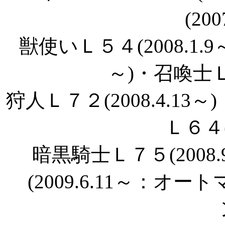
(200
獣使いＬ５４(2008.1.9
～)・召喚士Ｌ７
狩人Ｌ７２(2008.4.13～
Ｌ６４(2
暗黒騎士Ｌ７５(2008
(2009.6.11～：オー