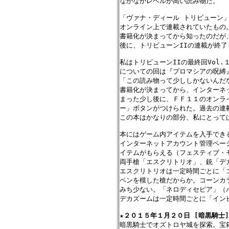
なかなかレベルが高い読み物だ。

「ヴァナ・ディール トリビューン」
オンライン上で連載されていたもの。
書籍化が決まってから知ったのだが
後に、トリビューンIIの連載が終了
私はトリビューンIIの最終回Vol
についての回は『プロマシアの呪縛
「この読み物って少ししかないんだな
書籍化が決まってから、インターネッ
まった少し後に、ＦＦ１１のオンラ
ー」ボタンがつけられた。過去の連
この本はかなりの部分、私にとっては
本にはゲーム内アイテムを入手でき
インターネットアカウント管理ペー
イテムがもらえる（フェスティブ・モ
両手槍「エスクリトリオ」、銃「デカ
エスクリトリオは一定時間ごとに「
ペンを模した槍だからか。コーンカ
みち少ない。「ネロディセピア」（パ
デカズームは一定時間ごとに「イン
★
２０１５年１月２０日 [暗黒騎士]
暗黒騎士でオズトロヤ城を探索。宝箱