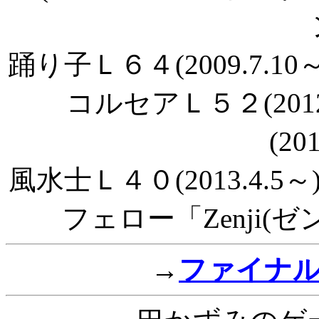
踊り子Ｌ６４(2009.7.10
コルセアＬ５２(201
(20
風水士Ｌ４０(2013.4.5～
フェロー「Zenji(ゼン
→
ファイナ