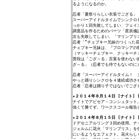
るようになるのか。

忍者「夏祭りらしい衣装でござる」（
スーパーアイドルタイムでシンクロ
っかり１回失敗してしまい、フェイス
調度品を作るためのパーツ「星辰儀設
次も失敗してしまい、「マリンブリ
忍者「“チェブキー兄妹のつくった花
チェブキー兄妹は、『プロマシアの呪
（マッキーチェブキー、クッキーチェ
普段は「ござ～る」言葉を使わない
ざ～る」（忍者でも侍でもないのに）
忍者「スーパーアイドルタイム！　ジ
やっと踊りシンクロを４連続成功させ
忍者「忍者は踊り子ではないでござ
★
２０１４年８月１４日 [ナイト] [
ナイトでアビセア－コンシュタット
強くて勝てず。ワークスコール報告
★
２０１４年８月１５日 [ナイト] 
ドデセニアルリング３回め使用。ナイ
ジェルムに花火「マリンブリス」を
にいるようなエフェクト。花火らしく