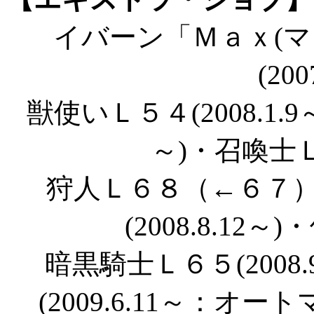
イバーン「Ｍａｘ(マ
(200
獣使いＬ５４(2008.1.9
～)・召喚士Ｌ６
狩人Ｌ６８（←６７）(2
(2008.8.12～)
暗黒騎士Ｌ６５(2008
(2009.6.11～：オー