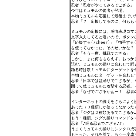
忍者「忍者がやってみるでござる」

今年はミュモルの偽者が登場。

本物ミュモルを応援して最後までいた
忍者「？　応援してるのに、何ももら
ミュモルの応援には、感情表現コマ
文字入力してると遅いので、ボタン
「応援する(/cheer)」「拍手する(
を使ってなかった。そのせいかな？

忍者「もう一度、挑戦でござる」

しかし、また何ももらえず。おっか
読む。ミュモルの踊りに合わせて踊
踊る時は敵ミュモルにターゲットを合
本物ミュモルにターゲットを合わせて
忍者「日本では盆踊りでござるが、
踊って敵ミュモルに攻撃する忍者。
忍者「なぜでござるかぁー！　忍者
インターネットの説明をさらによく
あった（３種類しか使ってなかった）
忍者「ジグは２種類あるでござるか…
もう１種類、ジグの踊りコマンドをマ
忍者「♪踊る忍者でござる♪♪」

うまくミュモルの踊りにシンクロ成
もらった。それを着て、もう一度成