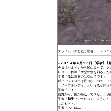
★
２０１４年４月１５日 [学者] [船
今日はセルビナから船に乗って、グ
レコード目標「大型の魚を釣る」ため
学者「船に乗るのは初めてです」

船上でフェローは呼べないので、フェ
「ノーブルレディ」という魚が釣れ
学者「？！」

前方から、船が接近してきた。……海
学者「初乗りで当たってしまうなんて
しかも－－。

学者「あれは……！」
