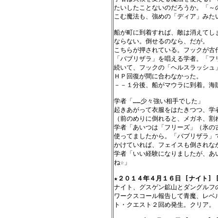
たいしたことないのだろうか。「～
こむ魔法も、強めの「ディア」みたい
船が町に到着すれば、敵は消えてし
ならない。倒せるのなら、だが。

こちらが押されている。フックが古
「バブリザラ」を唱える学者。「フ
続いて、フックの「ヘルスラッシュ
ＨＰ回復が間に合わなかった。

－－１分後、船がマウラに到着。海賊
学者「……少々強い相手でした」

起きあがって衣服をはたきつつ、学者
（前のめりに倒れると、メガネ、割れ
学者「あいつは「フリーズ」（氷の
使ってましたから。「バブリザラ」
かけていれば、フェイスも倒されなか
学者「いい経験になりましたが、あ
ね☆」

★
２０１４年４月１６日 [ナイト] 
ナイト、グスゲン鉱山とダングルフの
ワークスコール報告して青魔、レベ
ト・クエスト２回め発生。クリア。
