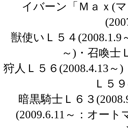
イバーン「Ｍａｘ(マ
(200
獣使いＬ５４(2008.1.9
～)・召喚士Ｌ６
狩人Ｌ５６(2008.4.13～
Ｌ５９(2
暗黒騎士Ｌ６３(2008
(2009.6.11～：オー