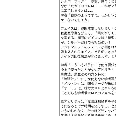
シルバーフック！　以前、倒そうと
なかったガイコツＮＭ！　これが２
に出てしまうとは……。

学者「強敵のようですね。しかしワ
か、ないでしょう」

フェイスは、範囲攻撃しないミリ・ア
戦術魔導書をひらく。「黒のグリモ
を唱える。周囲のガイコツは「練習
が、シルバーだけでも相当強い！

アジドマルジドのフェイスが倒された
残る２人のフェイス、ＭＰ使いきっ
ナイトの回復魔法が間に合わず、ミ
学者「こういう相手にこそ使う価値が
今まで使ったことがないアビリティ「
白魔法、黒魔法の両方を特化。

「連環計」中にしか使えない学者専
「メルトン」は、闇ダメージが敵にし
「オーラ」は、味方のＨＰとＭＰを
（どちらも学者最大ＭＰの２０％を消
章アビリティは「魔法詠唱ＭＰを半
うになるまでの時間を短くする」と
いうのしかなく、それほど強力なパワ
学者は天候を変える魔法を使える。