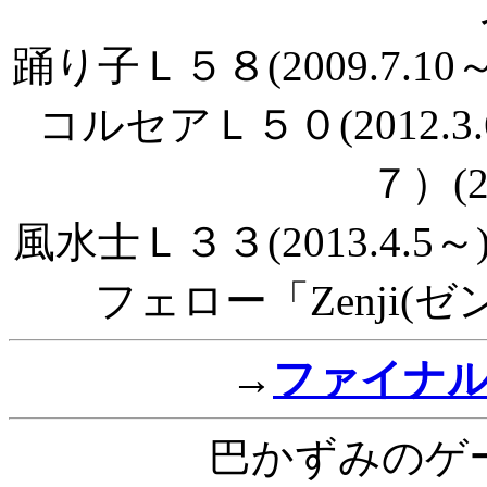
踊り子Ｌ５８(2009.7.10
コルセアＬ５０(2012.
７）(20
風水士Ｌ３３(2013.4.5～
フェロー「Zenji(ゼン
→
ファイナ
巴かずみのゲ