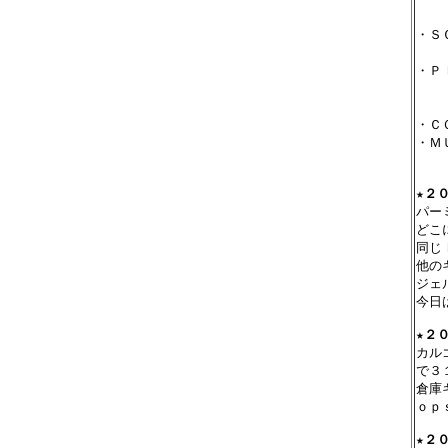
　　
・Ｓ
　　
・Ｐ
　　
　　
・Ｃ
・Ｍ
　　
★
２０
パー
どこ
同じ
他の
ジェ
今日
★
２０
カル
で３
倉庫
ｏｐ
★
２０