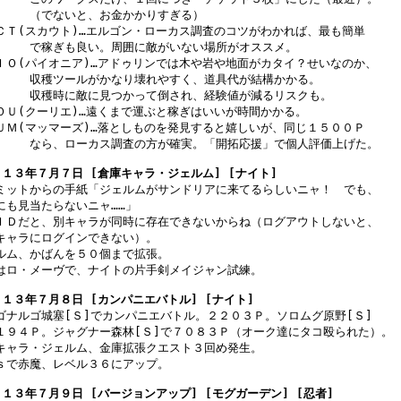
　　　（でないと、お金かかりすぎる）

ＣＴ(スカウト)…エルゴン・ローカス調査のコツがわかれば、最も簡単

　　　で稼ぎも良い。周囲に敵がいない場所がオススメ。

ＩＯ(パイオニア)…アドゥリンでは木や岩や地面がカタイ？せいなのか、

　　　収穫ツールがかなり壊れやすく、道具代が結構かかる。

　　　収穫時に敵に見つかって倒され、経験値が減るリスクも。

ＯＵ(クーリエ)…遠くまで運ぶと稼ぎはいいが時間かかる。

ＵＭ(マッマーズ)…落としものを発見すると嬉しいが、同じ１５００Ｐ

　　　なら、ローカス調査の方が確実。「開拓応援」で個人評価上げた。

１３年７月７日 [倉庫キャラ・ジェルム] [ナイト]
ミットからの手紙「ジェルムがサンドリアに来てるらしいニャ！　でも、

にも見当たらないニャ……」

ＩＤだと、別キャラが同時に存在できないからね（ログアウトしないと、

キャラにログインできない）。

ルム、かばんを５０個まで拡張。

はロ・メーヴで、ナイトの片手剣メイジャン試練。

１３年７月８日 [カンパニエバトル] [ナイト]
ゴナルゴ城塞[Ｓ]でカンパニエバトル。２２０３Ｐ。ソロムグ原野[Ｓ]

１９４Ｐ。ジャグナー森林[Ｓ]で７０８３Ｐ（オーク達にタコ殴られた）。

キャラ・ジェルム、金庫拡張クエスト３回め発生。

ｓで赤魔、レベル３６にアップ。

１３年７月９日 [バージョンアップ] [モグガーデン] [忍者]