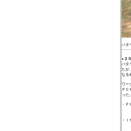
★
２０
バタ
たが
なる
ワー
ＰＣ
った
・Ｐ
　　
　　
・Ｉ
　　
　　