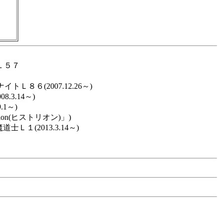
Ｌ５７
Ｌ８６(2007.12.26～)
.3.14～)
.1～)
ion(ヒストリオン)」)
道士Ｌ１(2013.3.14～)