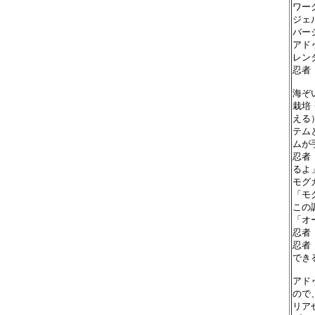
ワー
ジェ
バー
アド
レン
忍者
海ぞ
栽培
える
テム
ムが
忍者
るよ」
モグ
「モ
この
「オ
忍者
忍者
でき
アド
ので
リア