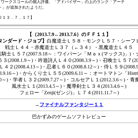
　ワークスコールの個人評価、「アドバイザー」の上のランク「アーテ

ト」が追加されたようだ。

【（2013.7.9←2013.7.6）のＦＦ１１】
タンダード・ジョブ】
白魔道士Ｌ５８・モンクＬ５７・シーフ
戦士Ｌ４４・赤魔道士Ｌ３７（←３４）・黒魔道士Ｌ４５
竜騎士Ｌ５７(2007.9.18～：ワイバーン「Ｍａｘ(マックス)」)・ナイト
(2008.1.9～)・吟遊詩人Ｌ４０(2008.3.9～)・召喚士Ｌ５７(2008
４２(2008.4.13～)・忍者Ｌ６０(2008.8.12～)・侍Ｌ５９(2008.9
.9.16～)・からくり士Ｌ５５(2009.6.11～：オートマトン「Histr
0～)・学者Ｌ３２(2009.7.27～)・コルセアＬ１(2012.3.6～)・青魔
風水士Ｌ１(2013.4.5～)・魔導剣士Ｌ３４(2013.4.6～)
フェロー「Zenji(ゼンジ)」Ｌ７４(2011.11.7～)
→
ファイナルファンタジー１１
巴かずみのゲームソフトレビュー