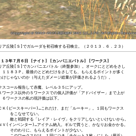
１３年７月６日 [ナイト] [カンパニエバトル] [ワークス]
リア丘陵[Ｓ]でカンパニエバトル（終盤参加）。オークにとどめをさし

、１１８３Ｐ。最後のとどめだけをさしても、もらえるポイントが多く

わけじゃないのか（与えたダメージ総量が評価されるようだ）。

クスコール報告して赤魔、レベル３５にアップ。

Ｋワークス以外の５ワークスでの個人評価が「アドバイザー」まで上が

。６ワークスの私の現評価は以下。

ＣＫ(ピースキーパー)…これだけ、まだ「ルーキー」。１回もワークス

　　　をこなせてない。

　　　敵と戦闘する「レイア・レイヴ」をクリアしないといけないから。

ＮＶ(インベンター)…アイテム納入。ギルで買うと、かなりお金かかる。

　　　そのわりに、もらえるポイントが少ない。

　　　このワークスだけ、１回につき「チケット３枚」にした（最近）。
