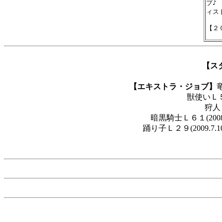
プ♪
ィス
【ス
【エキストラ・ジョブ】
獣使いＬ５３
狩人Ｌ
暗黒騎士Ｌ６１(2008
踊り子Ｌ２９(2009.7.1