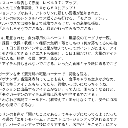
クスコール報告して赤魔、レベル３７にアップ。

ルムのモグ金庫容量、７０から８０にアップ！

ジョンアップがあり、アドゥリンに新しい要素が追加された。

ゥリンの街のレンタルハウス近くから行ける、「モグガーデン」。

タルハウスでは種を植えて栽培できるけど、その豪華拡張版。

「おもしろそうでござるな。忍者が行ってみるでござる」

いに用意された、自分専用のスペース！　世話役のモーグリが一匹。

・採掘・伐採・収穫・２種類の魚網・落としもの（何か落ちてるのを拾

）。１日１回ログインすると星が増えていってポイントがたまり、アイ

と引き換えできる（クエストも発生）。１日１回だけど、大量のアイテ

手に入る。植物、金属、材木、魚など。

「アイテム持ちきれないでござる。いったん倉庫キャラ殿に送るでござ



ガーデンを出て競売所の宅配コーナーで、荷物を送る。

グボナンザ」当選発表前ってこともあり、倉庫キャラも空きが少なめ。

調子で毎日アイテムもらってたら、荷物いっぱいになっちゃうね。

ークションに出品するアイテムがない」って人は、困らなくなるけど。

「モグガーデンのアイテム運搬は忍者が担当するでござる」

「わざわざ戦闘フィールドへ（着替えて）出かけなくても、安全に収穫

るから楽でござるな」

ゥリンの名声が「聞いたことがある」でキャップになってるようだった

、今週の「エルシモパーム」クエストはバージョンアップされるまでク

せず。バージョンアップ後にクリアすると、名声が「そこそこ」にアッ
