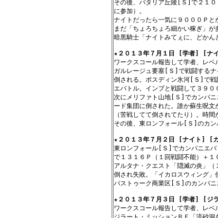
その後、バタリア丘陵[Ｓ]で２１０
に参加）。

ナイトだったら一気に９０００Ｐと
まだ「ちょろちょろ細かい稼ぎ」が多
暗黒騎士「ナイトみてぇに、どかんど
★
２０１３年７月１日 [学者] [ナイ
ワークスコール報告して学者、レベル
ガルレージュ要塞[Ｓ]で戦闘するナ
倒される。ボスディン氷河[Ｓ]で戦
エバトル。インプと戦闘して３９００
次にメリファト山地[Ｓ]でカンパニ
ード集団に倒された。誰か蘇生呪文
（苦戦してて倒されてたり）。時間
その後、東ロンフォール[Ｓ]のカン
★
２０１３年７月２日 [ナイト] [
東ロンフォール[Ｓ]でカンパニエバ
で１３１６Ｐ（１回戦闘不能）＋１０
アルタナ・クエスト「隠滅の炎」（
倒され失敗。「イカロスウィング」使
バストゥーク商業区[Ｓ]のカンパニ
★
２０１３年７月３日 [学者] [ジ
ワークスコール報告して学者、レベル
ジラート・ミッションＢＦ「流砂洞を