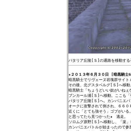
★
２０１３年６月３０日 [暗黒騎士6
暗黒騎士でリヴェーヌ岩塊群サイト
その後、北グスタベルグ[Ｓ]へ移動
暗黒騎士「ちょうどいい奴がいねぇな
ブンカール浦[Ｓ]へ移動。ここも「
バタリア丘陵[Ｓ]へ。カンパニエバ
オークに攻撃されて倒され、６６０
近くに「とても強そう」ゴブがいる
と思ってたら見つかった★　逃走。

ソロムグ原野[Ｓ]へ移動し、「楽」
カンパニエバトルが始まったので参加