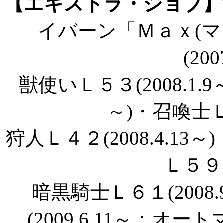
【エキストラ・ジョブ】
イバーン「Ｍａｘ(マ
(200
獣使いＬ５３(2008.1.9
～)・召喚士Ｌ５
狩人Ｌ４２(2008.4.13～
Ｌ５９(2
暗黒騎士Ｌ６１(2008
(2009.6.11～：オー