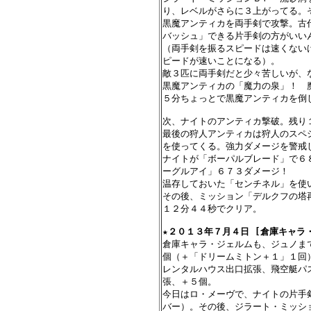
り、レベルがさらに３上がってる。そ
黒魔アンティカを両手剣で攻撃。古
バッシュ」できる片手剣の方がいい
（両手剣を振るスピードは速くない
ピードが速いことになる）。

敵３匹に両手剣だと少々苦しいが、
黒魔アンティカの「魔力の泉」！　
５分ちょっとで黒魔アンティカを倒し
次、ナイトのアンティカ撃破。残り
最後の狩人アンティカは狩人のスペ
を使ってくる。強力ダメージを警戒し
ナイトが「ボーパルブレード」で６
ーグルアイ」６７３ダメージ！

温存しておいた「センチネル」を使い
その後、ミッション「デルクフの塔再
１２分４４秒でクリア。

★
２０１３年７月４日 [倉庫キャラ・
倉庫キャラ・ジェルムも、ジュノま
個（＋「ドリームミトン＋１」１回
レンタルハウス出口拡張、飛空艇パ
張、＋５個。

今日はロ・メーヴで、ナイトの片手
バー）。その後、ジラート・ミッショ