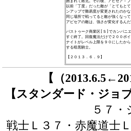
囲まれて敗北。その後、アビセア－ブ
以前「丁度」だった敵が「とてもとて
ンアップで難易度が変更されたのかな
同じ場所で戦ってると敵が強くなって
アビセアの敵は、強さが変化するんだ
バストゥーク商業区[Ｓ]でカンパニ
すぐ終了。回復魔法だけで２００ポイ
ナイトがレベル上限を９０にしたから
する暗黒騎士。

【（2013.6.5←
【スタンダード・ジョ
５７・
戦士Ｌ３７・赤魔道士