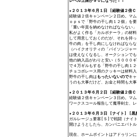
レベル上限が９０になった！！
★
２０１３年６月１日 [経験値２倍ＣＰ
経験値２倍キャンペーン２日め。マム
ｏｐｓで「野牛の干し肉１２個」を要
「重い年貢を納めなければならない」
私がよく作る「カルボナーラ」の材料
して用意しておくのだが、それを持っ
牛の肉」を干し肉にしなければならな
（ハイクオリティの「バイソンジャー
は使えなくなるし、オークションでも
他の納入品がわりと安い（５０００ギ
で４万ギルもする「野牛の干し肉１２
チョコボレース用のクッキーは材料入
野牛の干し肉は
もったいないので
キャ
うのも大事だけど、お金と時間も大事
★
２０１３年６月２日 [経験値２倍ＣＰ
経験値２倍キャンペーン３日め。マム
ワークスコール報告して魔導剣士、レ
★
２０１３年６月３日 [ナイト] [黒
ガルレージュ要塞[Ｓ]で戦闘（ナイ
開けようとしたら、カンパニエバトル
現在、ホームポイントはアドゥリンに