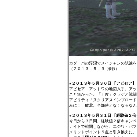
カダーバの浮沼でメイジャンの試練を
★
２０１３年５月３０日 [アビセア] 
アビセア－アットワの地図入手。アッ
こと無かった。「丁度」クラゲと戦闘
アビリティ「ヌクリアスインプロード
みに！　敗北。全部使えなくなるなん
★
２０１３年５月３１日 [経験値２倍
今日から３日間、経験値２倍キャンペ
ナイトで戦闘しながら、エジワ・バフ