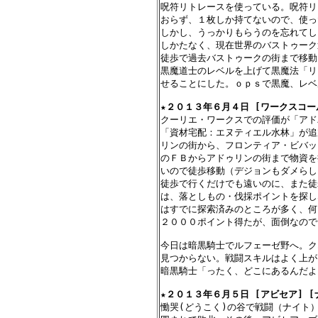
呪符リトレースを使っている。呪符リ
おらず、１枚しか持てないので、使っ
しかし、うっかりもらうのを忘れてし
しかたなく、現在世界のバストゥーク
徒歩で過去バストゥークの街まで移動
黒魔道士のレベルを上げて黒魔法「リ
せることにした。ｏｐｓで黒魔、レベ
★
２０１３年６月４日 [ワークスコール
クーリエ・ワークスでの評価が「アド
「資材宅配：エヌティエル水林」が追
リンの街から、フロンティア・ビバッ
のＦＢからアドゥリンの街まで物資を
いので徒歩移動（デジョンもダメらし
徒歩で行くだけでも遠いのに、また徒
は、落としもの・伐採ポイントを探し
はすでに探索済みのところが多く、何
２０００ポイント得たが、面倒なので
今日は暗黒騎士でルフェーゼ野へ。ク
見つからない。戦闘スキルはよく上が
暗黒騎士「ったく、どこにあるんだよ
★
２０１３年６月５日 [アビセア] [
慟哭(どうこく)の谷で戦闘（ナイト