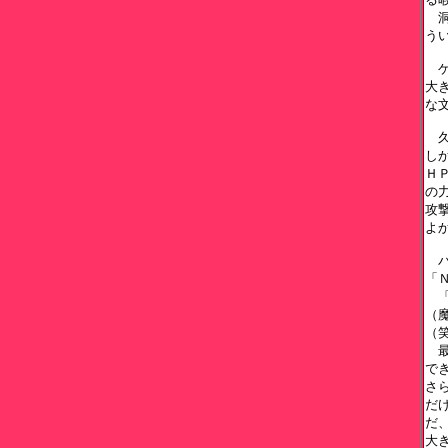
　
う
　
大
な
　
し
Ｈ
の
攻
よ
　
「
　
（
（笑
　
で
さ
だ
だ
大