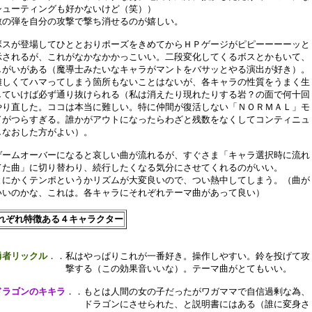
シューティングも好かないけど（笑））

敵の弾を自分の攻撃で撃ち消せるのが嬉しい。

ボスが登場してひととおりポーズをきめてからＨＰゲージがピピーーーーッと

示されるが、これがなかなかかっこいい。二段変化してくるボスとかもいて、

しがいがある（魔導士みたいなキャラがマントをバサッとやる演出が好き）。

難しくてハマってしまう箇所もないことはないが、各キャラの性質をうまく生

していけば必ず通り抜けられる（私は消えたり現れたりする岩？の面で何十回

やり直した。ココは本当に難しい。特に仲間が復活しない「ＮＯＲＭＡＬ」モ

ドがつらすぎる。誰かがアウトになったらわざと残数をなくしてコンティニュ

しなおした方がよい）。

ゲームオーバーになると哀しい曲が流れるが、すぐさま「キャラ選択時に流れ

てた曲」に切り替わり、続行したくなる気分にさせてくれるのがいい。

とにかくテンポというかリズムが大変良いので、つい熱中してしまう。（曲が

いいのかな、これは。各キャラにそれぞれテーマ曲があって良い）

れぞれ特徴ある４キャラクター
勇者リックル
．．私はやっぱりこれが一番好き。操作しやすい。鈴を投げて攻

　　　　　　　　撃する（この効果音いいな）。テーマ曲がとてもいい。

ドラゴンのキキラ
．．もとは人間の女の子だったがワガママで自信過剰な為、

　　　　　　　　　　ドラゴンにさせられた、と説明書にはある（誰に変身さ
