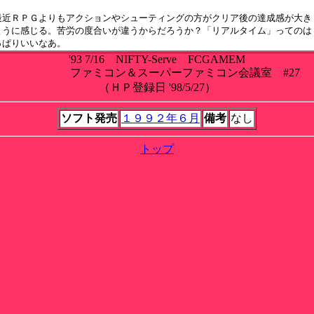
最近ＲＰＧよりもアクションやシューティングの方がクリア後の達成感が大き

ように感じる。苦労の度合いが違うからだろうか？「リアルタイム」ってのは

'93 7/16 NIFTY-Serve FCGAMEM
ファミコン＆スーパーファミコン会議室 #27
（ＨＰ登録日 '98/5/27）
ソフト発売
１９９２年６月
備考
なし
トップ