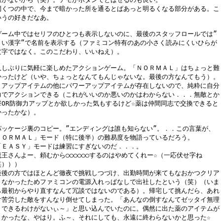
洞くつの中で、今まで暗かった所を通るとぱあっと明るくなる部分がある。こ

いうの好きだなあ。

ゲーム中ではセリフのひとつも表示しないのに、最後のスタッフロールでは”

きい漢字”で名前を表示する（ファミコン特有のあの小さく読みにくいひらが

文字ではなく。このこだわり、いいねえ）。

久しぶりに気軽に楽しめたアクションゲーム。「ＮＯＲＭＡＬ」はちょっと難

かったけど（いや、ちょっとなんてもんじゃないな。最後の方なんてもう）。

Ｐアップアイテムの他にパワーアップアイテムが存在しないので、純粋に自分

力でアクションできる（これがいいのか悪いのかはわからない．．．無敵とか

撃OR防御力アップとか欲しかった気もするけど☆薬は仲間同志で交換できると

かったかな）。

パッケージ裏のコピー。”エンディングは誰も知らない”。．．この言葉が、

ＮＯＲＭＡＬ」モード（特に後半）の難易度を物語っているだろう。

「ＥＡＳＹ」モードは練習にすぎないのだ．．．。

魔王さんよー、頼むから○○○○○○するのはやめてくれー☆（一応伏せ字ね

）））

最後の方ではほとんど徹夜で挑戦しつづけ、出勤時間が来てもなおかつクリア

きなかったためファミコンの電源入れっぱなしで出社したという（笑）（いま

ら最初からやり直すなんて冗談ではないのである）。帰宅して挑んだら、あれ

け苦労した敵をすんなり倒せてしまった。「あんなの倒すなんてゼッタイ無理

、できるわけがないぃ～」と思い込んでいたのに。偶然に出た薬のアイテムが

きかったな、やはり。ふ～、それにしても、永遠に終わらないかと思った☆
