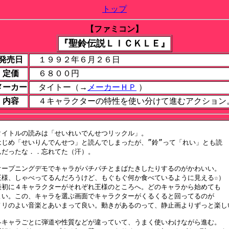
トップ
【ファミコン】
『聖鈴伝説ＬＩＣＫＬＥ』
発売日
１９９２年６月２６日
定価
６８００円
メーカー
タイトー（→
メーカーＨＰ
）
内容
４キャラクターの特性を使い分けて進むアクション
タイトルの読みは「せいれいでんせつリックル」。

はじめ「せいりんでんせつ」と読んでしまったが、”鈴”って「れい」とも読

んだったな．．忘れてた（汗）。

オープニングデモでキャラがパチパチとまばたきしたりするのがかわいい。

王様、しゃべってるんだろうけど、もぐもぐ何か食べているように見える☆）

最初に４キャラクターがそれぞれ王様のところへ。どのキャラから始めても

よい。この、キャラを選ぶ画面でキャラクターがくるくると回ってるのが

ノリのよい音楽とあいまって良い。動きがあるのって、静止画よりずっと楽しい
各キャラごとに弾道や性質などが違っていて、うまく使いわけながら進む。
