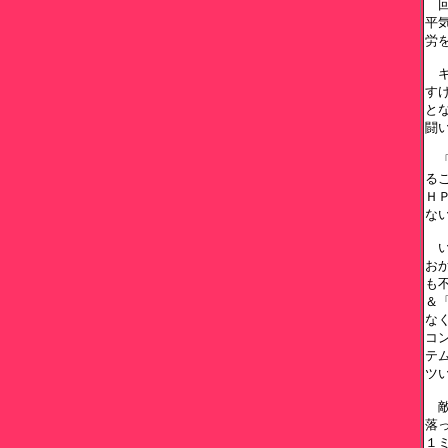
　
平
労
　
す
と
闘
　
る
Ｈ
な
　
お
も
＆
な
コ
テ
ツ
　
落
１