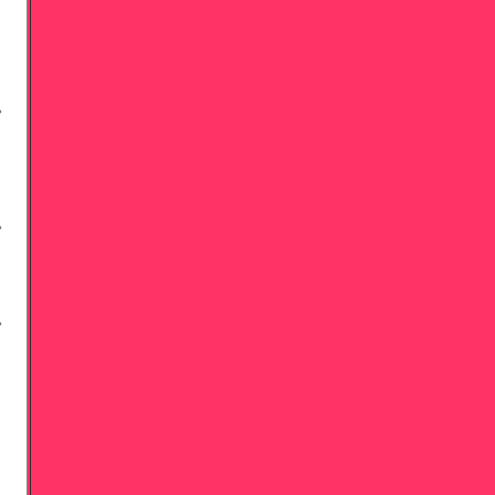





