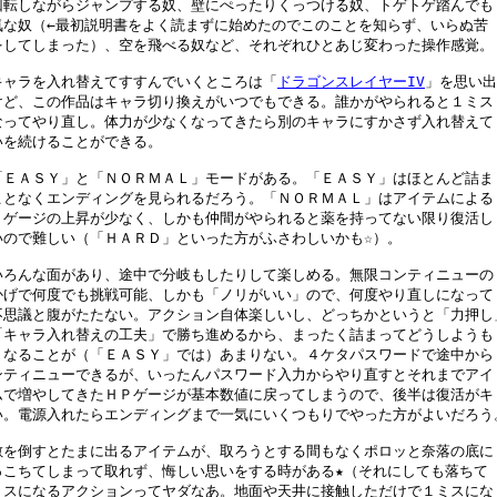
回転しながらジャンプする奴、壁にぺったりくっつける奴、トゲトゲ踏んでも

気な奴（←最初説明書をよく読まずに始めたのでこのことを知らず、いらぬ苦

をしてしまった）、空を飛べる奴など、それぞれひとあじ変わった操作感覚。

キャラを入れ替えてすすんでいくところは「
ドラゴンスレイヤーIV
」を思い出

けど、この作品はキャラ切り換えがいつでもできる。誰かがやられると１ミス

なってやり直し。体力が少なくなってきたら別のキャラにすかさず入れ替えて

いを続けることができる。

「ＥＡＳＹ」と「ＮＯＲＭＡＬ」モードがある。「ＥＡＳＹ」はほとんど詰ま

ことなくエンディングを見られるだろう。「ＮＯＲＭＡＬ」はアイテムによる

Ｐゲージの上昇が少なく、しかも仲間がやられると薬を持ってない限り復活し

いので難しい（「ＨＡＲＤ」といった方がふさわしいかも☆）。

いろんな面があり、途中で分岐もしたりして楽しめる。無限コンティニューの

かげで何度でも挑戦可能、しかも「ノリがいい」ので、何度やり直しになって

不思議と腹がたたない。アクション自体楽しいし、どっちかというと「力押し」
「キャラ入れ替えの工夫」で勝ち進めるから、まったく詰まってどうしようも

くなることが（「ＥＡＳＹ」では）あまりない。４ケタパスワードで途中から

ンティニューできるが、いったんパスワード入力からやり直すとそれまでアイ

ムで増やしてきたＨＰゲージが基本数値に戻ってしまうので、後半は復活がキ

い。電源入れたらエンディングまで一気にいくつもりでやった方がよいだろう。
敵を倒すとたまに出るアイテムが、取ろうとする間もなくポロッと奈落の底に

っこちてしまって取れず、悔しい思いをする時がある★（それにしても落ちて

ミスになるアクションってヤダなあ。地面や天井に接触しただけで１ミスにな
