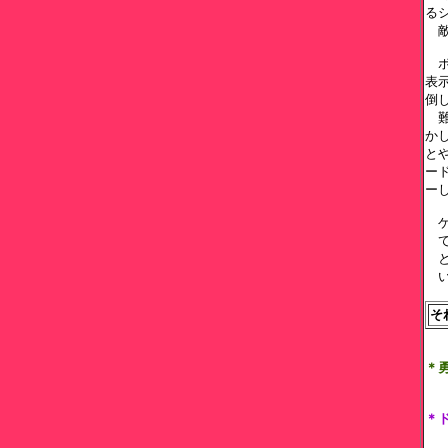
る
　
　
表
倒
　
か
と
ー
ー
　
　
　
　
そ
＊
　
＊
　