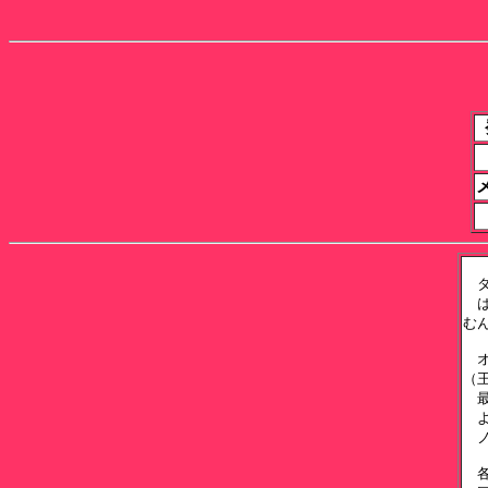
　
　
む
　
（
　
　
　
　