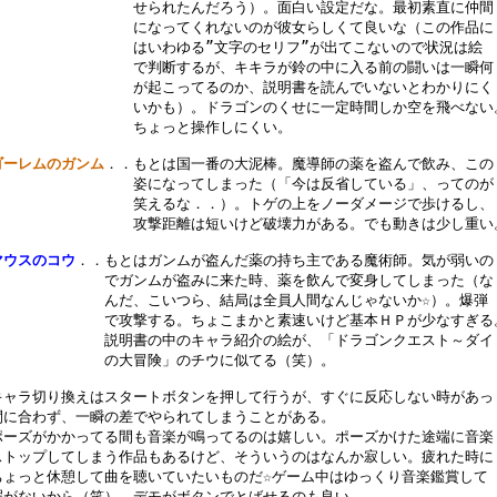
　　　　　　　　　　せられたんだろう）。面白い設定だな。最初素直に仲間

　　　　　　　　　　になってくれないのが彼女らしくて良いな（この作品に

　　　　　　　　　　はいわゆる”文字のセリフ”が出てこないので状況は絵

　　　　　　　　　　で判断するが、キキラが鈴の中に入る前の闘いは一瞬何

　　　　　　　　　　が起こってるのか、説明書を読んでいないとわかりにく

　　　　　　　　　　いかも）。ドラゴンのくせに一定時間しか空を飛べない。
　　　　　　　　　　ちょっと操作しにくい。

ゴーレムのガンム
．．もとは国一番の大泥棒。魔導師の薬を盗んで飲み、この

　　　　　　　　　　姿になってしまった（「今は反省している」、ってのが

　　　　　　　　　　笑えるな．．）。トゲの上をノーダメージで歩けるし、

　　　　　　　　　　攻撃距離は短いけど破壊力がある。でも動きは少し重い。
マウスのコウ
．．もとはガンムが盗んだ薬の持ち主である魔術師。気が弱いの

　　　　　　　　でガンムが盗みに来た時、薬を飲んで変身してしまった（な

　　　　　　　　んだ、こいつら、結局は全員人間なんじゃないか☆）。爆弾

　　　　　　　　で攻撃する。ちょこまかと素速いけど基本ＨＰが少なすぎる。
　　　　　　　　説明書の中のキャラ紹介の絵が、「ドラゴンクエスト～ダイ

　　　　　　　　の大冒険」のチウに似てる（笑）。

キャラ切り換えはスタートボタンを押して行うが、すぐに反応しない時があっ

間に合わず、一瞬の差でやられてしまうことがある。

ポーズがかかってる間も音楽が鳴ってるのは嬉しい。ポーズかけた途端に音楽

ストップしてしまう作品もあるけど、そういうのはなんか寂しい。疲れた時に

ちょっと休憩して曲を聴いていたいものだ☆ゲーム中はゆっくり音楽鑑賞して

暇がないから（笑）。デモがボタンでとばせるのも良い。
