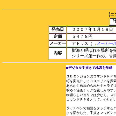
【ニ
『
発売日
２００７年１月１８日
定価
５４７８円
メーカー
アトラス（→
メーカー
樹海と呼ばれる場所を探
内容
シリーズ第一作め。音楽
■デジタル手描きで地図を作成
３ＤダンジョンのコマンドＲＰＧ
町を拠点にして３Ｄエリアを探索
あらかじめ決められたキャラでは
明るく漫画チックな親しみやすい
物語らしいセリフは少なく、スト
コマンドＲＰＧとして、やりがい
タッチペンで画面をタッチするハ
さを活かした、手描きマッピング