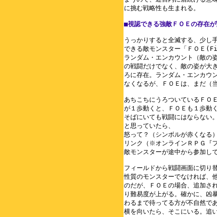
に挑む戦略性も生まれる。

■視認できる強敵ＦＯＥの存在が
うっかりすると全滅する、少し手
できる敵モンスター「ＦＯＥ(Field
ランダム・エンカウント（敵の姿
の戦闘だけでなく、敵の姿が大き
ろに存在。ランダム・エンカウン
なくなるが、ＦＯＥは、まだ（当
あちこちにうろついているＦＯＥ
が１歩動くと、ＦＯＥも１歩動く
そばにいても戦闘にはならない。
と思っていたら、

怒って？（シンボルが赤くなる）
リンク（※オンラインＲＰＧ『フ
敵モンスターが途中から参加して
フィールドから戦闘画面に切り替
性質のモンスターでなければ、他
のだが、ＦＯＥの場合、追加され
り難易度が上がる。確かに、凶暴
わるまで待ってる方が不自然であ
横を向いたら、そこにいる。追い