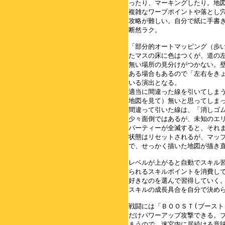
ったり、マーキングしたり。地図
複雑なワープポイントや落とし穴
攻略が難しい。自分で紙に手書き
断然ラク。

「部分的オートマッピング（歩い
たマスの床に色はつくが、道の左
無い場所の見分けがつかない。壁
ある場合もあるので「左右をきょ
いる演出となる。

適当に間違った線を引いてしまう
地図を見て）無いと思ってしまっ
間違って引いた線は、「消しゴム
少々面倒ではあるが、未知のエリ
パーティーが全滅すると、それま
状態はリセットされるが、マップ
で、せっかく描いた地図が描き直
レベルが上がると自動でスキル習
られるスキルポイントを消費して
好きなのを選んで習得していく。
スキルの成長具合を自分で決めら
戦闘には「ＢＯＯＳＴ(ブースト
だけパワーアップ攻撃できる。ブ
まうので、迷宮内に居続ける意味