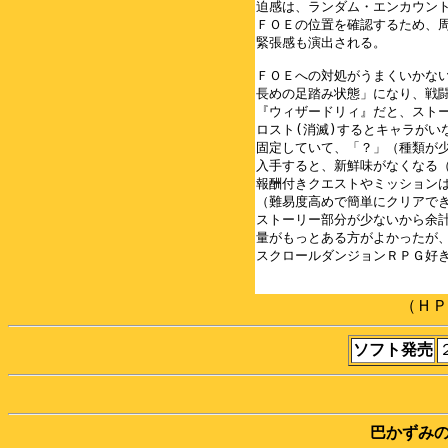
迫感は、ランダム・エンカウント
ＦＯＥの位置を確認するため、周
緊張感も演出される。

ＦＯＥへの対処がうまくいかない
長めの足踏み状態」になり、戦闘
『ウィザードリィ』だと、ストー
ロスト(消滅)するとキャラがい
固定していて、「？」（種類が少
入手すると、新鮮味がなくなる（
報酬付きクエストやミッションは
（難易度高めで簡単にクリアでき
ストーリー部分が少ないから余計
量がもっとある方がよかったが、
（ＨＰ登
ソフト発売
巴かずみ