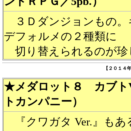
ンドＲＰＧ／5pb.）
３Ｄダンジョンもの。
デフォルメの２種類に
切り替えられるのが珍
【２０１４
★メダロット８ カブトV
トカンパニー）
『クワガタ Ver.』も