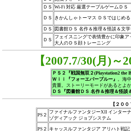
ＤＳ
Wi-Fi 対応 厳選テーブルゲームＤＳ
ＤＳ
きかんしゃトーマス ＤＳではじめる 
ＤＳ
図書館ＤＳ 名作＆推理＆怪談＆文学
フェイスニングで表情豊かに印象ア
ＤＳ
大人のＤＳ顔トレーニング
【2007.7/30(月)
ＰＳ２『戦国無双２(Playstation2 the B
Ｗｉｉ『フォーエバーブルー』
。海
貴重。ストーリーモードがあるとよ
ＤＳ『図書館ＤＳ 名作＆推理＆怪談
【２００
ファイナルファンタジーXII インター
PS２
ゾディアック ジョブシステム
PS２
キャッスルファンタジア アリハト戦記