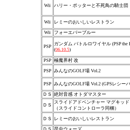
Wii
ハリー・ポッターと不死鳥の騎士団
Wii
レミーのおいしいレストラン
Wii
フォーエバーブルー
ガンダム バトルロワイヤル (PSP the Be
PSP
(
06.10.5
)
PSP
極魔界村 改
PSP
みんなのGOLF場 Vol.2
PSP
みんなのGOLF場 Vol.2 (GPSレシ
ＤＳ
絶対音感 オトダマスター
スライドアドベンチャー マグキッド
ＤＳ
（スライドコントローラ同梱）
ＤＳ
レミーのおいしいレストラン
ＤＳ
昆虫ウォーズ