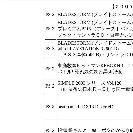
【２００
PS３
BLADESTORM (ブレイドストーム)
BLADESTORM (ブレイドストーム)
PS３
プレミアムBOX（ファーストバト
ブック・サントラＣＤ・百年カレ
BLADESTORM (ブレイドストーム)
PS３
with PLAYSTATION 3 (60GB)
（ＰＳ３本体(60GB)・サントラＣ
家庭教師ヒットマンREBORN！ 
PS２
バトル! 死ぬ気の炎と黒き記憶
SIMPLE 2000 シリーズ Vol.120
PS２
THE 最後の日本兵～美しき国土奪
PS２
beatmania II DX13 DistorteD
PS２
銀魂 銀さんと一緒！ボクのかぶき