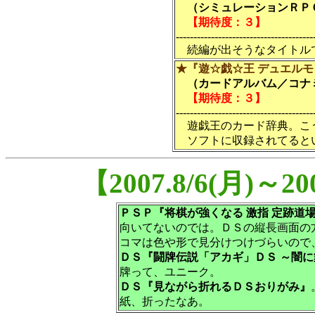
（シミュレーションＲＰＧ
【期待度：３】
---------------------------------------
続編が出そうなタイトル
★『遊☆戯☆王 デュエルモ
（カードアルバム／コナミ
【期待度：３】
---------------------------------------
遊戯王のカード辞典。こ
ソフトに収録されてると
【2007.8/6(月)～
ＰＳＰ『将棋が強くなる 激指 定跡道
向いてないのでは。ＤＳの縦長画面の
コマは色や形で見分けつけづらいので
ＤＳ『闘牌伝説「アカギ」ＤＳ ～闇
牌って、ユニーク。
ＤＳ『見ながら折れるＤＳおりがみ』
紙、折ったなあ。