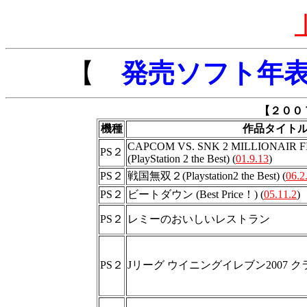
【
発売ソフト年
【２００
機種
作品タイト
CAPCOM VS. SNK 2 MILLIONAIR F
PS２
(PlayStation 2 the Best) (
01.9.13
)
PS２
戦国無双２(Playstation2 the Best) (
06.2
PS２
ビートダウン (Best Price！) (
05.11.2
)
PS２
レミーのおいしいレストラン
PS２
Jリーグ ウイニングイレブン2007