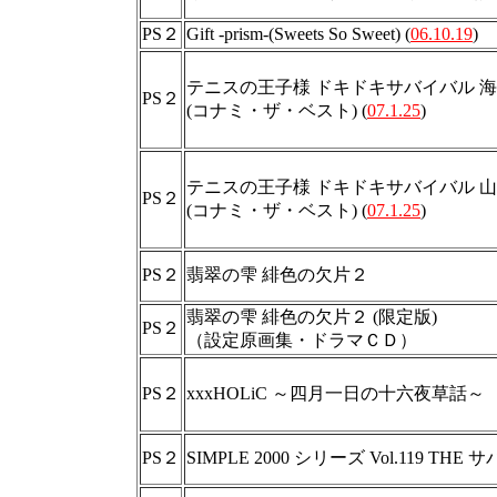
PS２
Gift -prism-(Sweets So Sweet) (
06.10.19
)
テニスの王子様 ドキドキサバイバル 海辺の
PS２
(コナミ・ザ・ベスト) (
07.1.25
)
テニスの王子様 ドキドキサバイバル 山麓の
PS２
(コナミ・ザ・ベスト) (
07.1.25
)
PS２
翡翠の雫 緋色の欠片２
翡翠の雫 緋色の欠片２ (限定版)
PS２
（設定原画集・ドラマＣＤ）
PS２
xxxHOLiC ～四月一日の十六夜草話～
PS２
SIMPLE 2000 シリーズ Vol.119 T