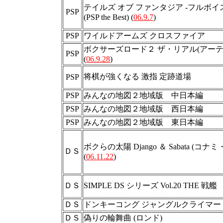
テイルズ オブ ファンタジア -フルボイ
PSP
(PSP the Best) (
06.9.7
)
PSP
ワイルドアームズ クロスファイア
ボクサーズロード２ ザ・リアル(アーテ
PSP
(
06.9.28
)
将棋が強くなる 激指 定跡道場
PSP
PSP
みんなの地図２地域版 中日本編
PSP
みんなの地図２地域版 西日本編
PSP
みんなの地図２地域版 東日本編
ボクらの太陽 Django ＆ Sabata (コ
ＤＳ
(
06.11.22
)
ＤＳ
SIMPLE DS シリーズ Vol.20 THE 戦艦
ＤＳ
ドンキーコング ジャングルクライマー
ＤＳ
偽りの輪舞曲 (ロンド)