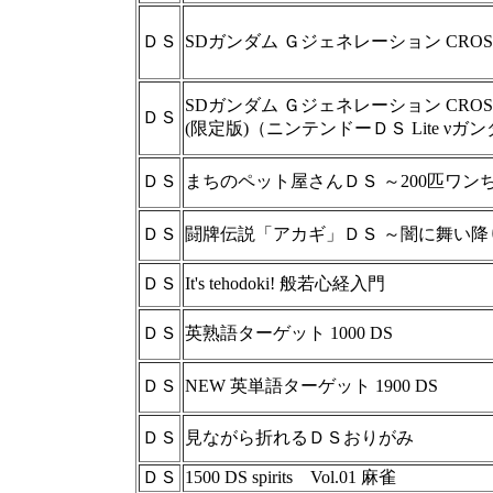
ＤＳ
SDガンダム Ｇジェネレーション CROSS
SDガンダム Ｇジェネレーション CROSS
ＤＳ
(限定版)（ニンテンドーＤＳ Lite νガンダ
ＤＳ
まちのペット屋さんＤＳ ～200匹ワン
ＤＳ
闘牌伝説「アカギ」ＤＳ ～闇に舞い降
ＤＳ
It's tehodoki! 般若心経入門
ＤＳ
英熟語ターゲット 1000 DS
ＤＳ
NEW 英単語ターゲット 1900 DS
ＤＳ
見ながら折れるＤＳおりがみ
ＤＳ
1500 DS spirits Vol.01 麻雀