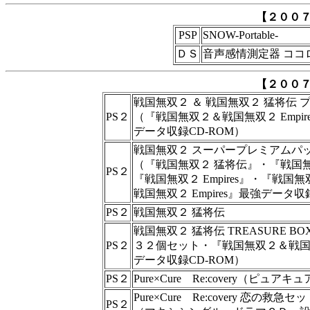
【２００
PSP
SNOW-Portable-
ＤＳ
音声感情測定器 ココ
【２００
戦国無双２ ＆ 戦国無双２ 猛将伝 
PS２
（『戦国無双２＆戦国無双２ Empir
データ収録CD-ROM）
戦国無双２ スーパープレミアムパ
（『戦国無双２ 猛将伝』・『戦国
PS２
『戦国無双２ Empires』・『戦国
戦国無双２ Empires』最強データ収
PS２
戦国無双２ 猛将伝
戦国無双２ 猛将伝 TREASURE 
PS２
３２個セット・『戦国無双２＆戦国無双
データ収録CD-ROM）
PS２
Pure×Cure Re:covery（ピュ
Pure×Cure Re:covery 恋の救急セ
PS２