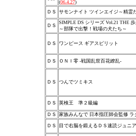
(
06.4.27
)
ＤＳ
サモンナイト ツインエイジ～精霊た
SIMPLE DS シリーズ Vol.21 THE 
ＤＳ
～部隊で出撃！戦場の犬たち～
ＤＳ
ワンピース ギアスピリット
ＤＳ
ＯＮＩ零 -戦国乱世百花繚乱-
ＤＳ
つんでツミキス
ＤＳ
英検王 準２級編
ＤＳ
家族みんなで 日本指圧師会監修 
ＤＳ
目で右脳を鍛えるＤＳ速読ジュニ