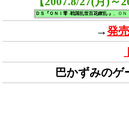
【2007.8/27(月)
ＤＳ『ＯＮＩ零 -戦国乱世百花繚乱-』
。ＯＮ
→
発
巴かずみのゲ