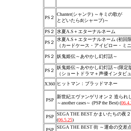
Chanter(シャンテ) ～キミの歌が
PS２
とどいたら♯(シャープ)～
PS２
水夏A.S＋エターナルネーム
水夏A.S＋エターナルネーム (初回
PS２
（カードケース・アイピロー・ミ
PS２
妖鬼姫伝～あやかし幻灯話～
妖鬼姫伝～あやかし幻灯話～(限定版
PS２
（ショートドラマ＋声優インタビ
ヒットマン：ブラッドマネー
X360
新世紀エヴァンゲリオン２ 造られ
PSP
～another cases～ (PSP the Best) (
06.4
SEGA THE BEST かまいたちの夜
PSP
(
06.5.25
)
SEGA THE BEST 街 ～運命の交
PSP