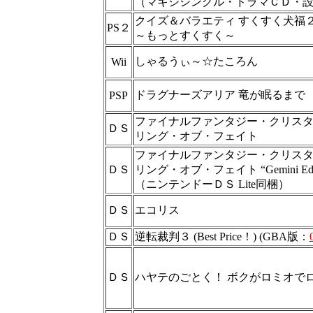
（マキシシングル・ドラマＣＤ・
クイズ＆バラエティ すくすく犬福
PS２
～もっとすくすく～
しゃるうぃ～☆たころん
Wii
ドラグナーズアリア 竜が眠るまで
PSP
ファイナルファンタジー・クリス
ＤＳ
リング・オブ・フェイト
ファイナルファンタジー・クリス
ＤＳ
リング・オブ・フェイト “Gemini Edit
（ニンテンドーＤＳ Lite同梱）
ＤＳ
エコリス
ＤＳ
逆転裁判３ (Best Price！) (GBA版：
ＤＳ
ハヤテのごとく！ ボクがロミオで