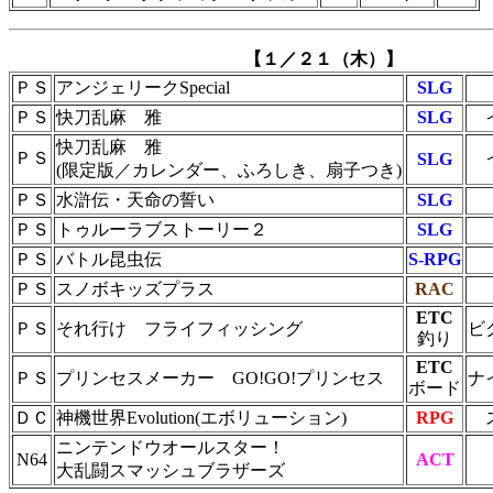
【１／２１（木）】
ＰＳ
アンジェリークSpecial
SLG
ＰＳ
快刀乱麻 雅
SLG
快刀乱麻 雅
ＰＳ
SLG
(限定版／カレンダー、ふろしき、扇子つき)
ＰＳ
水滸伝・天命の誓い
SLG
ＰＳ
トゥルーラブストーリー２
SLG
ＰＳ
バトル昆虫伝
S-RPG
ＰＳ
スノボキッズプラス
RAC
ETC
ＰＳ
それ行け フライフィッシング
ビ
釣り
ETC
ＰＳ
プリンセスメーカー GO!GO!プリンセス
ナ
ボード
ＤＣ
神機世界Evolution(エボリューション)
RPG
ニンテンドウオールスター！
N64
ACT
大乱闘スマッシュブラザーズ