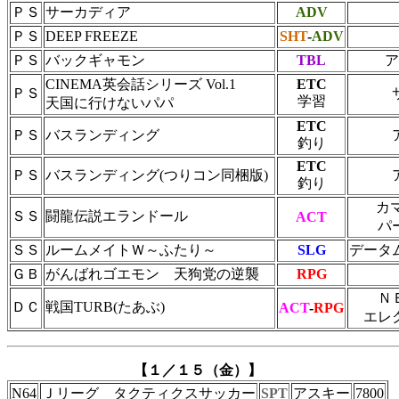
ＰＳ
サーカディア
ADV
ＰＳ
DEEP FREEZE
SHT
-
ADV
ＰＳ
バックギャモン
TBL
ア
CINEMA英会話シリーズ Vol.1
ETC
ＰＳ
学習
天国に行けないパパ
ETC
ＰＳ
バスランディング
釣り
ETC
ＰＳ
バスランディング(つりコン同梱版)
釣り
カ
ＳＳ
闘龍伝説エランドール
ACT
パ
ＳＳ
ルームメイトＷ～ふたり～
SLG
データ
ＧＢ
がんばれゴエモン 天狗党の逆襲
RPG
Ｎ
ＤＣ
戦国TURB(たあぶ)
ACT
-
RPG
エレ
【１／１５（金）】
N64
Ｊリーグ タクティクスサッカー
SPT
アスキー
7800