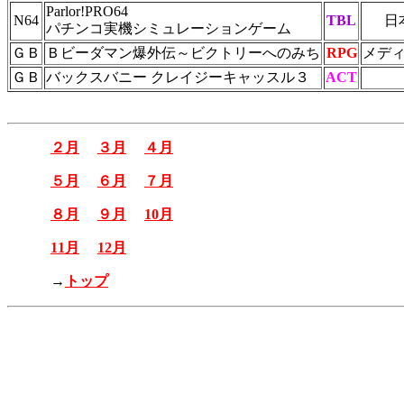
Parlor!PRO64
N64
TBL
日
パチンコ実機シミュレーションゲーム
ＧＢ
Ｂビーダマン爆外伝～ビクトリーへのみち
RPG
メデ
ＧＢ
バックスバニー クレイジーキャッスル３
ACT
２月
３月
４月
５月
６月
７月
８月
９月
10月
11月
12月
→
トップ