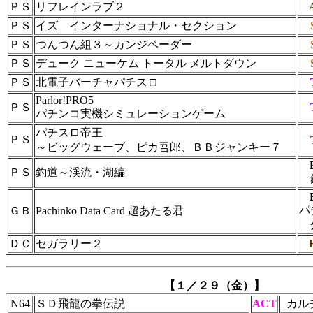
ＰＳ
リフレインラブ２
ＰＳ
イズ インターナショナル・セクション
ＰＳ
つんつん組３～カンジベーダー
ＰＳ
デューク ニューケム トータル メルトダウン
ＰＳ
北電子バーチャパチスロ
Parlor!PRO5
ＰＳ
パチンコ実機シミュレーションゲーム
パチスロ帝王
ＰＳ
～ビッグウェーブ、ピカ吾郎、ＢＢジャンキー７
ＰＳ
釣道～渓流・湖編
パ
ＧＢ
Pachinko Data Card 超あたる君
ＤＣ
セガラリー２
【１／２９（金）】
N64
ＳＤ飛龍の拳伝説
ACT
カル