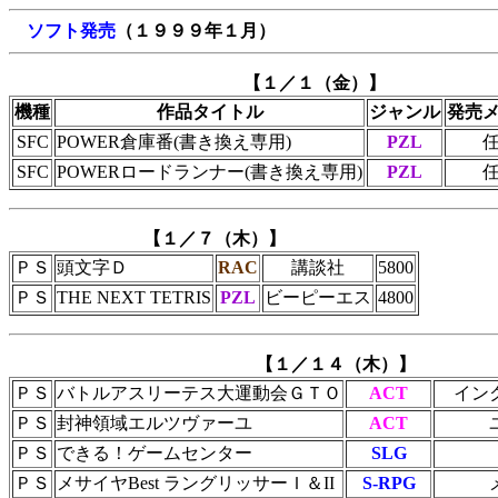
ソフト発売
（１９９９年１月）
【１／１（金）】
機種
作品タイトル
ジャンル
発売
SFC
POWER倉庫番(書き換え専用)
PZL
SFC
POWERロードランナー(書き換え専用)
PZL
【１／７（木）】
ＰＳ
頭文字Ｄ
RAC
講談社
5800
ＰＳ
THE NEXT TETRIS
PZL
ビーピーエス
4800
【１／１４（木）】
ＰＳ
バトルアスリーテス大運動会ＧＴＯ
ACT
イン
ＰＳ
封神領域エルツヴァーユ
ACT
ＰＳ
できる！ゲームセンター
SLG
ＰＳ
メサイヤBest ラングリッサーＩ＆II
S-RPG