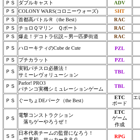
ＰＳ
ダブルキャスト
ADV
ＰＳ
COLONY WARS(コロニーウォーズ)
SHT
ＰＳ
首都高バトルＲ（the Best）
RAC
ＰＳ
チョロＱマリン Ｑボート
RAC
ＰＳ
爆走！デコトラ伝説～男一匹夢街道
RAC
ＰＳ
ハローキティのCube de Cute
PZL
ＰＳ
プチカラット
PZL
実戦パチスロ必勝法！
ＰＳ
TBL
サミーレヴォリューション
Parlor! PRO3
ＰＳ
TBL
パチンコ実機シミュレーションゲーム
ETC
エ
ＰＳ
ぐーちょDEパーク（the Best）
ボード
ETC
電撃コンストラクション
ゲーム
ＰＳ
落ちゲーやろうぜ！
作成
日本代表チームの監督になろう！
ＳＳ
RPG
～世界初、サッカーＲＰＧ