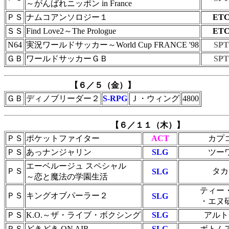
～がんばれニッポン in France
ＰＳ
ナムコアンソロジー１
ET
ＳＳ
Find Love2～The Prologue
ET
N64
実況ワールドサッカー～World Cup FRANCE '98
SPT
ＧＢ
ワールドサッカーＧＢ
SPT
【６／５（金）】
ＧＢ
ディノブリーダー２
S-RPG
Ｊ・ウィング
4800
【６／１１（木）】
ＰＳ
ポケットファイター
ACT
カプ
ＰＳ
あっナンジャリン
SLG
ツー
エーベルージュ スペシャル
ＰＳ
タカ
SLG
～恋と魔法の学園生活
ティー
ＰＳ
キングオブパーラー２
SLG
・エヌ
ＰＳ
K.O.～ザ・ライブ・ボクシング
SLG
アルト
ＰＳ
どきどき ON AIR
SLG
ボトム