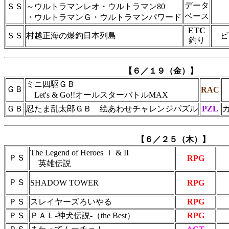
データ
ＳＳ
～ウルトラマンレオ・ウルトラマン80
ベース
・ウルトラマンＧ・ウルトラマンパワード
ETC
ＳＳ
村越正海の爆釣日本列島
ビ
釣り
【６／１９（金）】
ミニ四駆ＧＢ
ＧＢ
RAC
Let's & Go!!オールスターバトルMAX
ＧＢ
忍たま乱太郎ＧＢ 絵あわせチャレンジパズル
PZL
【６／２５（木）】
The Legend of Heroes Ｉ & II
ＰＳ
RPG
英雄伝説
ＰＳ
SHADOW TOWER
RPG
ＰＳ
スレイヤーズろいやる
RPG
ＰＳ
ＰＡＬ-神犬伝説-（the Best）
RPG