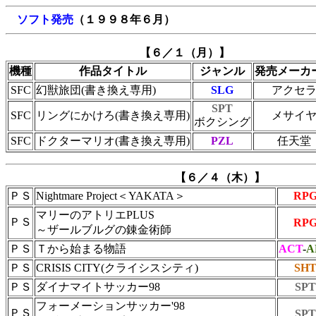
ソフト発売
（１９９８年６月）
【６／１（月）】
機種
作品タイトル
ジャンル
発売メーカ
SFC
幻獣旅団(書き換え専用)
SLG
アクセ
SPT
SFC
リングにかけろ(書き換え専用)
メサイ
ボクシング
SFC
ドクターマリオ(書き換え専用)
PZL
任天堂
【６／４（木）】
ＰＳ
Nightmare Project＜YAKATA＞
RP
マリーのアトリエPLUS
ＰＳ
RP
～ザールブルグの錬金術師
ＰＳ
Ｔから始まる物語
ACT
-
A
ＰＳ
CRISIS CITY(クライシスシティ)
SH
ＰＳ
ダイナマイトサッカー98
SPT
フォーメーションサッカー'98
ＰＳ
SPT