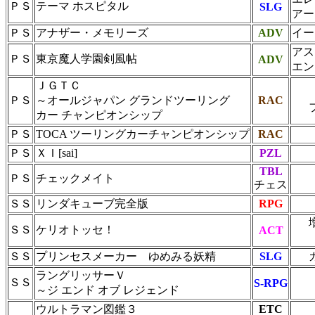
ＰＳ
テーマ ホスピタル
SLG
アー
ＰＳ
アナザー・メモリーズ
ADV
イー
アス
ＰＳ
東京魔人学園剣風帖
ADV
エン
ＪＧＴＣ
ＰＳ
～オールジャパン グランドツーリング
RAC
カー チャンピオンシップ
ＰＳ
TOCA ツーリングカーチャンピオンシップ
RAC
ＰＳ
ＸＩ[sai]
PZL
TBL
ＰＳ
チェックメイト
チェス
ＳＳ
リンダキューブ完全版
RPG
ＳＳ
ケリオトッセ！
ACT
ＳＳ
プリンセスメーカー ゆめみる妖精
SLG
ラングリッサーＶ
ＳＳ
S-RPG
～ジ エンド オブ レジェンド
ウルトラマン図鑑３
ETC