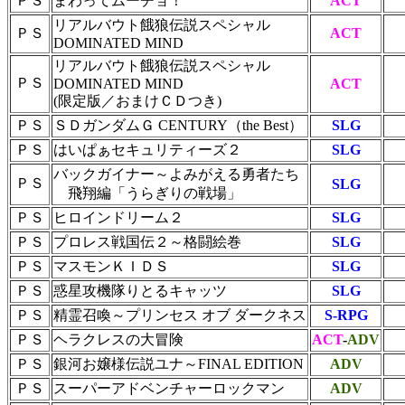
ＰＳ
まわってムーチョ！
ACT
リアルバウト餓狼伝説スペシャル
ＰＳ
ACT
DOMINATED MIND
リアルバウト餓狼伝説スペシャル
ＰＳ
DOMINATED MIND
ACT
(限定版／おまけＣＤつき)
ＰＳ
ＳＤガンダムＧ CENTURY（the Best）
SLG
ＰＳ
はいぱぁセキュリティーズ２
SLG
バックガイナー～よみがえる勇者たち
ＰＳ
SLG
飛翔編「うらぎりの戦場」
ＰＳ
ヒロインドリーム２
SLG
ＰＳ
プロレス戦国伝２～格闘絵巻
SLG
ＰＳ
マスモンＫＩＤＳ
SLG
ＰＳ
惑星攻機隊りとるキャッツ
SLG
ＰＳ
精霊召喚～プリンセス オブ ダークネス
S-RPG
ＰＳ
ヘラクレスの大冒険
ACT
-
ADV
ＰＳ
銀河お嬢様伝説ユナ～FINAL EDITION
ADV
ＰＳ
スーパーアドベンチャーロックマン
ADV