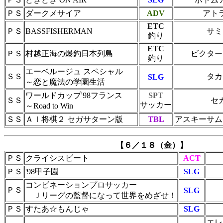
ＰＳ
ダークメサイア
ADV
アト
ETC
ＰＳ
BASSFISHERMAN
サミ
釣り
ETC
ＰＳ
村越正海の爆釣日本列島
ビクター
釣り
エーベルージュ スペシャル
ＳＳ
タカ
SLG
～恋と魔法の学園生活
ワールドカップ'98フランス
SPT
ＳＳ
セ
サッカー
～Road to Win
ＳＳ
ＡＩ将棋２ セガサターン版
TBL
アスキーサム
【６／１８（金）】
ＰＳ
クライシスビート
ACT
ＰＳ
'98甲子園
SLG
コンビネーションプロサッカー
ＰＳ
SLG
Ｊリーグの監督になって世界をめざせ！
ＰＳ
すたあ☆もんじゃ
SLG
エレ