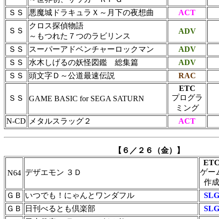
ＳＳ
悪魔城ドラキュラＸ～月下の夜想曲
ACT
クロス探偵物語
ＳＳ
ADV
～もつれた７つのラビリンス
ＳＳ
スーパーアドベンチャーロックマン
ADV
ＳＳ
水木しげるの妖怪図鑑 総集篇
ADV
ＳＳ
頭文字Ｄ～公道最速伝説
RAC
ETC
プログラ
ＳＳ
GAME BASIC for SEGA SATURN
ミング
N-CD
メタルスラッグ２
ACT
【６／２６（金）】
ET
ゲー
デザエモン ３Ｄ
N64
作
ＧＢ
いつでも！にゃんとワンダフル
SL
ＧＢ
日刊べるとも倶楽部
SL