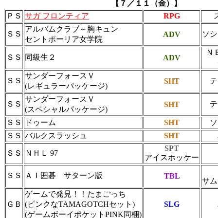
【７／１１（金）】
ＰＳ
サガ フロンティア
RPG
アルバムクラブ～胸キュン
ＳＳ
ソシ
ADV
セントポーリア女学院
Ｎ
ＳＳ
同級生２
ADV
サンダーフォースＶ
ＳＳ
テ
SHT
(レギュラーパッケージ)
サンダーフォースＶ
ＳＳ
テ
SHT
(スペシャルパッケージ)
ＳＳ
ドゥーム
SHT
ソ
ＳＳ
バルクスラッシュ
SHT
SPT
ＳＳ
ＮＨＬ 97
アイスホッケー
ＳＳ
ＡＩ囲碁 サターン版
TBL
サム
ゲームで発見！！たまごっち
ＧＢ
(ピンクなTAMAGOTCHセット)
SLG
(ゲームボーイポケットPINK同梱)