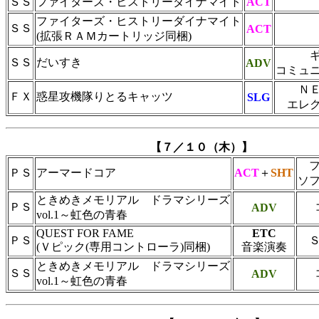
ＳＳ
ファイターズ・ヒストリーダイナマイト
ACT
ファイターズ・ヒストリーダイナマイト
ＳＳ
ACT
(拡張ＲＡＭカートリッジ同梱)
ＳＳ
だいすき
ADV
コミュ
Ｎ
ＦＸ
惑星攻機隊りとるキャッツ
SLG
エレ
【７／１０（木）】
ＰＳ
アーマードコア
ACT
＋
SHT
ソ
ときめきメモリアル ドラマシリーズ
ＰＳ
ADV
vol.1～虹色の青春
QUEST FOR FAME
ETC
ＰＳ
(Ｖピック(専用コントローラ)同梱)
音楽演奏
ときめきメモリアル ドラマシリーズ
ＳＳ
ADV
vol.1～虹色の青春