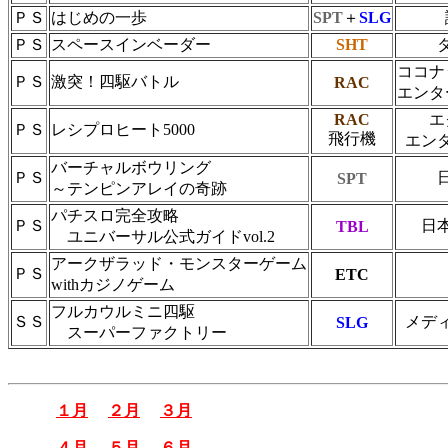
ＰＳ
はじめの一歩
SPT
＋
SLG
ＰＳ
スペースインベーダー
SHT
ココナ
ＰＳ
激突！四駆バトル
RAC
エンタ
RAC
エ
ＰＳ
レシプロヒート5000
飛行機
エン
バーチャルボウリング
ＰＳ
SPT
～テンピンアレイの奇跡
パチスロ完全攻略
ＰＳ
日
TBL
ユニバーサル公式ガイドvol.2
アークザラッド・モンスターゲーム
ＰＳ
ETC
withカジノゲーム
フルカウルミニ四駆
ＳＳ
メデ
SLG
スーパーファクトリー
１月
２月
３月
４月
５月
６月