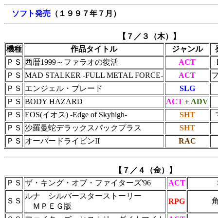
ソフト発売
（１９９７年７月）
【７／３（木）】
機種
作品タイトル
ジャンル
ＰＳ
西暦1999～ファラオの復活
ACT
ＰＳ
MAD STALKER -FULL METAL FORCE-
ACT
ＰＳ
エンジェル・ブレード
SLG
ＰＳ
BODY HAZARD
ACT
＋
ADV
ＰＳ
EOS(イオス) -Edge of Skyhigh-
SHT
ＰＳ
沙羅曼蛇デラックスパックプラス
SHT
ＰＳ
オーバードライビンII
RAC
【７／４（金）】
ＰＳ
ザ・キング・オブ・ファイターズ'96
ACT
ルナ シルバースターストーリー
ＳＳ
RPG
ＭＰＥＧ版