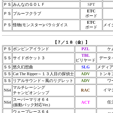
ＰＳ
みんなのＧＯＬＦ
SPT
ETC
ＰＳ
プルーフクラブ
ボード
ETC
ＰＳ
怪物(モンスター)パラ☆ダイス
メイ
ボード
【７／１８（金）】
ＰＳ
ボンビンアイランド
PZL
ケ
TBL
ＳＳ
サイドポケット３
データ
ビリヤード
ＳＳ
悠久幻想曲
SLG
メディ
ＳＳ
Cat The Ripper～１３人目の探偵士
ADV
トンキ
ＳＳ
リアルサウンド～風のリグレット
ADV
ワ
マルチレーシング
イマ
N64
RAC
チャンピオンシップ
スーパーマリオ６４
任
N64
ACT
(振動パック対応Ver.)
ウェーブレース６４