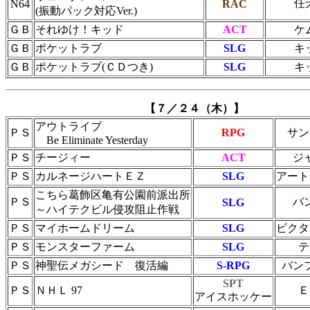
任
N64
RAC
(振動パック対応Ver.)
ＧＢ
それゆけ！キッド
ACT
ケ
ＧＢ
ポケットラブ
SLG
キ
ＧＢ
ポケットラブ(ＣＤつき)
SLG
キ
【７／２４（木）】
アウトライブ
ＰＳ
RPG
サン
Be Eliminate Yesterday
ＰＳ
チージィー
ACT
ジ
ＰＳ
カルネージハートＥＺ
SLG
アート
こちら葛飾区亀有公園前派出所
ＰＳ
バ
SLG
～ハイテクビル侵攻阻止作戦
ＰＳ
マイホームドリーム
SLG
ビクタ
ＰＳ
モンスターファーム
SLG
テ
ＰＳ
神聖伝メガシード 復活編
S-RPG
バン
SPT
ＰＳ
ＮＨＬ 97
Ｅ
アイスホッケー