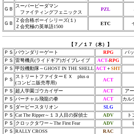
スーパービーダマン
ＧＢ
PZL
ファイティングフェニックス
Ｚ会合格ボーイシリーズ(１)
ＧＢ
ETC
Ｚ会究極の英単語1500
【７／１７（木）】
ＰＳ
バウンダリーゲート
RPG
パ
ＰＳ
雷弩機兵(ライドギア)ガイブレイブ
ACT
-
RPG
ＰＳ
甲殻機動隊～GHOST IN THE SHELL
ACT
＋
SHT
ストリートファイターＥＸ plus α
ＰＳ
ACT
(コンビニ販売専用)
ＰＳ
超人学園ゴウカイザー
ACT
ア
ＰＳ
バーチャル飛龍の拳
ACT
カル
ＰＳ
ダービースタリオン
SLG
ＰＳ
Cat The Ripper～１３人目の探偵士
ADV
ト
ＰＳ
クロックタワー～The First Fear
ADV
ＰＳ
RALLY CROSS
RAC