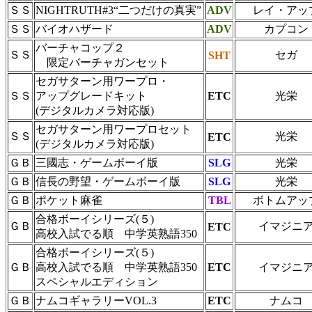
ＳＳ
NIGHTRUTH#3“二つだけの真実”
ADV
レイ・アッ
ＳＳ
バイオハザード
ADV
カプコン
バーチャコップ２
ＳＳ
セガ
SHT
限定バーチャガンセット
セガサターン用ワープロ・
ＳＳ
アップグレードキット
ETC
光栄
(デジタルカメラ対応版)
セガサターン用ワープロセット
ＳＳ
光栄
ETC
(デジタルカメラ対応版)
ＧＢ
三國志・ゲームボーイ版
SLG
光栄
ＧＢ
信長の野望・ゲームボーイ版
SLG
光栄
ＧＢ
ポケット麻雀
TBL
ボトムアッ
合格ボーイシリーズ(５)
ＧＢ
イマジニ
ETC
高校入試でる順 中学英熟語350
合格ボーイシリーズ(５)
ＧＢ
高校入試でる順 中学英熟語350
ETC
イマジニ
スペシャルエディション
ＧＢ
ナムコギャラリーVOL.3
ETC
ナムコ