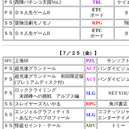
ＰＳ
西陣パチンコ天国Vol.2
TBL
ケイ
ETC
ＰＳ
ＤＸ人生ゲームII
タ
ボード
ＳＳ
冒険活劇モノモノ
RPG
翔
ETC
ＳＳ
ＤＸ人生ゲームII
タ
ボード
【７／２５（金）】
SFC
上海III
PZL
サンソフ
ＰＳ
超光速グランドール
ACT
バンダイビジ
超光速グランドール 初回限定版
ＰＳ
バンダイビジ
ACT
(プレミアムディスク付)
ロッククライミング
ＰＳ
SLG
NET YOU
未踏峰への挑戦 アルプス編
ＳＳ
スレイヤーズろいやる
RPG
角川書店
エンジェルグラフィティＳ
ココナッツジ
ＳＳ
SLG
～あなたへのプロフィール
エンターテイ
ＳＳ
怪盗セイント・テール
ADV
トミー