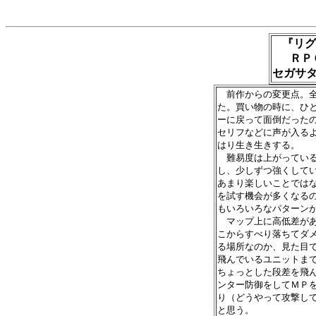
『リグ
ＲＰＧ
セガサタ
　前作からの変更点。全
た。買い物の時に、ひと
ーに戻って面倒だったの
セリフなどに声が入るよ
はり生き生きする。

　難易度は上がっている
し、少しずつ強くしてい
あまり楽しいことではな
を試す機会が多くなるの
もいろいろなパターンが
　マップ上に高低差があ
こからすべり落ちてダメ
る場所なのか、見た目で
飛んでいるユニットまで
ちょっとした段差を飛ん
ンター防御をしてＭＰを
り（どうやって攻撃して
と思う。
