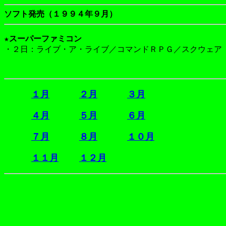
ソフト発売（１９９４年９月）
★スーパーファミコン

・２日：ライブ・ア・ライブ／コマンドＲＰＧ／スクウェア
１月
２月
３月
４月
５月
６月
７月
８月
１０月
１１月
１２月