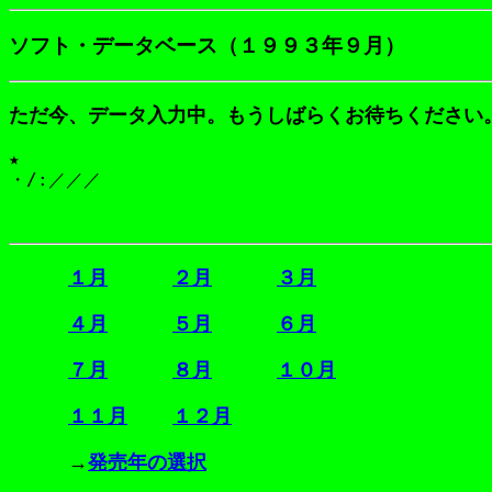
ソフト・データベース（１９９３年９月）
ただ今、データ入力中。もうしばらくお待ちください
★
１月
２月
３月
４月
５月
６月
７月
８月
１０月
１１月
１２月
→
発売年の選択