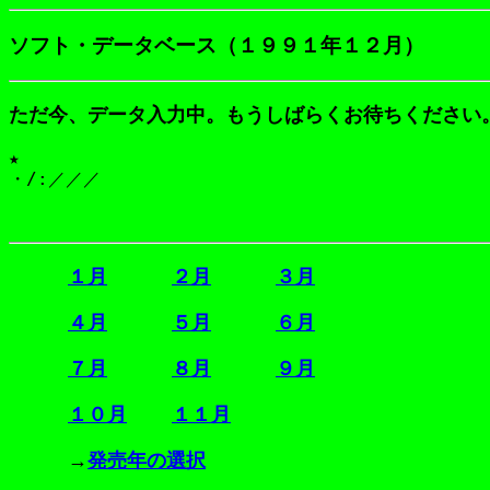
ソフト・データベース（１９９１年１２月）
ただ今、データ入力中。もうしばらくお待ちください
★
１月
２月
３月
４月
５月
６月
７月
８月
９月
１０月
１１月
→
発売年の選択