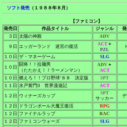
ソフト発売
（１９８８年８月）
【ファミコン】
発売日
作品タイトル
ジャンル
発
３日
太陽の神殿
ADV
ACT
＋
９日
エッガーランド 迷宮の復活
PZL
１０日
ザ・マネーゲーム
SLG
闘将！！拉麺男
ADV
＋
１０日
（たたかえ！！ラーメンマン）
ACT
１０日
燃えろ！！プロ野球’８８ 決定版
SPT
１１日
水戸黄門II 世界漫遊記
ACT
SPT
１２日
ウィナーズカップ
デ
サッカー
１２日
ドラゴンボール大魔王復活
RPG
１２日
ファイナルラップ
RAC
１２日
ファミコンウォーズ
SLG