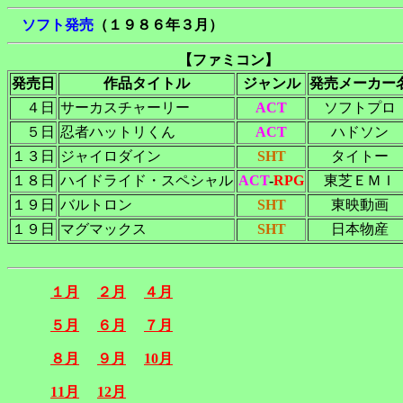
ソフト発売
（１９８６年３月）
【ファミコン】
発売日
作品タイトル
ジャンル
発売メーカー
４日
サーカスチャーリー
ACT
ソフトプロ
５日
忍者ハットリくん
ACT
ハドソン
１３日
ジャイロダイン
SHT
タイトー
１８日
ハイドライド・スペシャル
ACT
-
RPG
東芝ＥＭＩ
１９日
バルトロン
SHT
東映動画
１９日
マグマックス
SHT
日本物産
１月
２月
４月
５月
６月
７月
８月
９月
10月
11月
12月